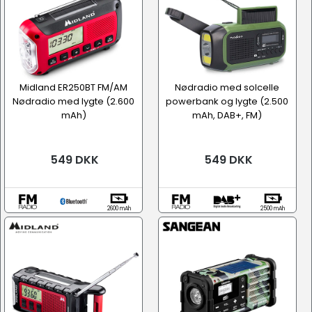
Midland ER250BT FM/AM
Nødradio med solcelle
Nødradio med lygte (2.600
powerbank og lygte (2.500
mAh)
mAh, DAB+, FM)
549 DKK
549 DKK
2600 mAh
2500 mAh