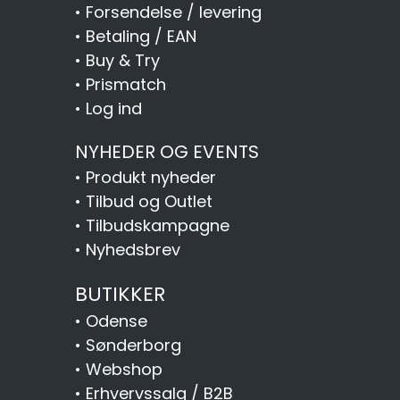
•
Forsendelse / levering
•
Betaling / EAN
•
Buy & Try
•
Prismatch
•
Log ind
NYHEDER OG EVENTS
•
Produkt nyheder
•
Tilbud og Outlet
•
Tilbudskampagne
•
Nyhedsbrev
BUTIKKER
•
Odense
•
Sønderborg
•
Webshop
•
Erhvervssalg / B2B