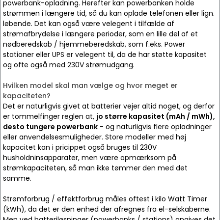
powerbank-opladning. Herefter kan powerbanken holde
strømmen i længere tid, så du kan oplade telefonen eller lign.
løbende. Det kan også være velegent i tilfælde af
strømafbrydelse i længere perioder, som en lille del af et
nødberedskab / hjemmeberedskab, som f.eks. Power
stationer eller UPS er velegent til, da de har støtte kapasitet
og ofte også med 230V strømudgang.
Hvilken model skal man vælge og hvor meget er
kapaciteten?
Det er naturligvis givet at batterier vejer altid noget, og derfor
er tommelfinger reglen at,
jo større kapasitet (mAh / mWh),
desto tungere powerbank
- og naturligvis flere opladninger
eller anvendelsesmuligheder. Store modeller med høj
kapacitet kan i pricippet også bruges til 230V
husholdninsapparater, men være opmærksom på
strømkapaciteten, så man ikke tømmer den med det
samme.
Strømforbrug / effektforbrug måles oftest i kilo Watt Timer
(kWh), da det er den enhed der afregnes fra el-selskaberne.
Men ved batteriløsninger (powerbanks / stations) angives det