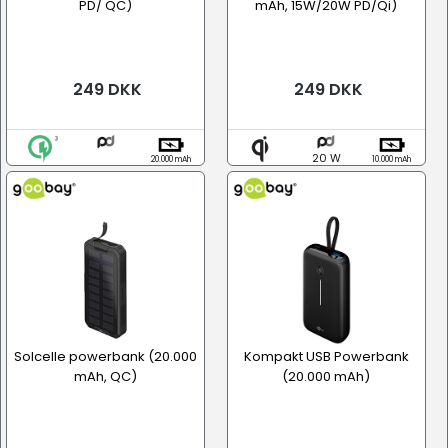
PD/ QC)
mAh, 15W/20W PD/Qi)
249 DKK
249 DKK
20 W
20.000 mAh
10.000 mAh
Solcelle powerbank (20.000
Kompakt USB Powerbank
mAh, QC)
(20.000 mAh)