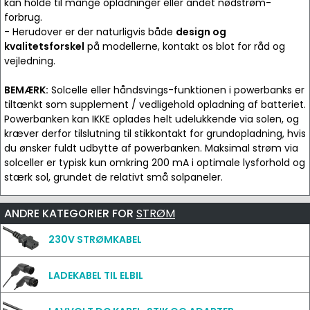
kan holde til mange opladninger eller andet nødstrøm-
forbrug.
- Herudover er der naturligvis både
design og
kvalitetsforskel
på modellerne, kontakt os blot for råd og
vejledning.
BEMÆRK:
Solcelle eller håndsvings-funktionen i powerbanks er
tiltænkt som supplement / vedligehold opladning af batteriet.
Powerbanken kan IKKE oplades helt udelukkende via solen, og
kræver derfor tilslutning til stikkontakt for grundopladning, hvis
du ønsker fuldt udbytte af powerbanken. Maksimal strøm via
solceller er typisk kun omkring 200 mA i optimale lysforhold og
stærk sol, grundet de relativt små solpaneler.
ANDRE KATEGORIER FOR
STRØM
230V STRØMKABEL
LADEKABEL TIL ELBIL