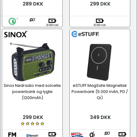
289 DKK
299 DKK
20.000 mAh
20.000 mAh
Sinox Nødradio med solcelle
eSTUFF MagSafe Magnetisk
powerbank og lygte
Powerbank (5.000 mAh, PD /
(1200mAh)
Qi)
299 DKK
349 DKK