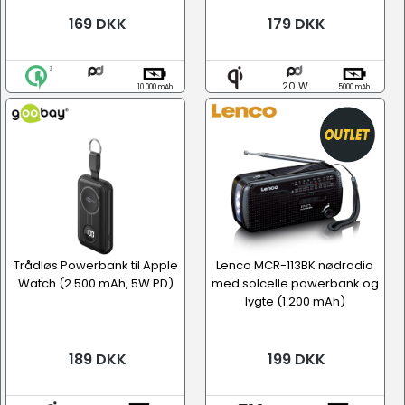
169 DKK
179 DKK
20 W
10.000 mAh
5000 mAh
Trådløs Powerbank til Apple
Lenco MCR-113BK nødradio
Watch (2.500 mAh, 5W PD)
med solcelle powerbank og
lygte (1.200 mAh)
189 DKK
199 DKK