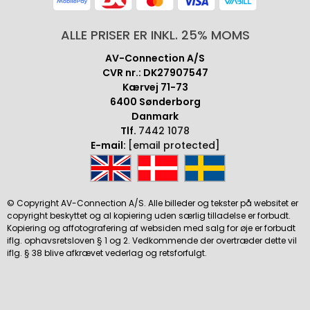
ALLE PRISER ER INKL. 25% MOMS
AV-Connection A/S
CVR nr.: DK27907547
Kærvej 71-73
6400 Sønderborg
Danmark
Tlf.
7442 1078
E-mail:
[email protected]
© Copyright AV-Connection A/S. Alle billeder og tekster på websitet er
copyright beskyttet og al kopiering uden særlig tilladelse er forbudt.
Kopiering og affotografering af websiden med salg for øje er forbudt
iflg. ophavsretsloven § 1 og 2. Vedkommende der overtræder dette vil
iflg. § 38 blive afkrævet vederlag og retsforfulgt.