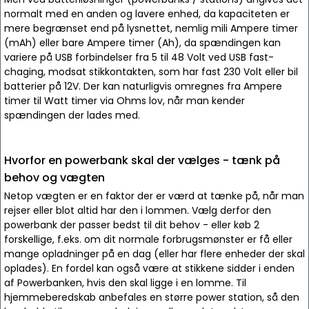
normalt med en anden og lavere enhed, da kapaciteten er
mere begrænset end på lysnettet, nemlig mili Ampere timer
(mAh) eller bare Ampere timer (Ah), da spændingen kan
variere på USB forbindelser fra 5 til 48 Volt ved USB fast-
chaging, modsat stikkontakten, som har fast 230 Volt eller bil
batterier på 12V. Der kan naturligvis omregnes fra Ampere
timer til Watt timer via Ohms lov, når man kender
spændingen der lades med.
Hvorfor en powerbank skal der vælges - tænk på
behov og vægten
Netop vægten er en faktor der er værd at tænke på, når man
rejser eller blot altid har den i lommen. Vælg derfor den
powerbank der passer bedst til dit behov - eller køb 2
forskellige, f.eks. om dit normale forbrugsmønster er få eller
mange opladninger på en dag (eller har flere enheder der skal
oplades). En fordel kan også være at stikkene sidder i enden
af Powerbanken, hvis den skal ligge i en lomme. Til
hjemmeberedskab anbefales en større power station, så den