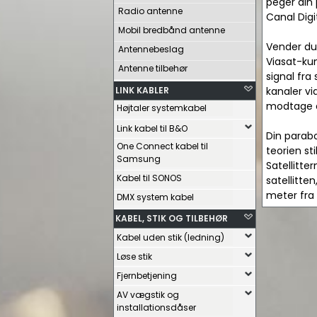
peger din 
Radio antenne
Canal Digit
Mobil bredbånd antenne
Vender du 
Antennebeslag
Viasat-kun
Antenne tilbehør
signal fra
LINK KABLER
kanaler vi
modtage en
Højtaler systemkabel
Link kabel til B&O
Din parab
One Connect kabel til
teorien st
Samsung
Satellitte
Kabel til SONOS
satellitten
meter fra e
DMX system kabel
KABEL, STIK OG TILBEHØR
Kabel uden stik (ledning)
Løse stik
Fjernbetjening
AV vægstik og
installationsdåser