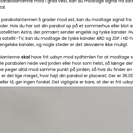
parabolantenne mod 1 grad vest, kan du modtage signal fra satel
al.
parabolantennen 5 grader mod øst, kan du modtage signal fra sate
der. Hvis du har sat din parabol op på et sommerhus eller blot ø
 satellitten Astra, der primært sender engelsk og tyske kanaler. H
a satellit-TV, kan du modtage de tyske kanaler ARD og ZDF i HD hel
gelske kanaler, og nogle steder er det desværre ikke muligt.
olantenne
skal
have frit udsyn mod sydhimlen for at modtage sign
ille parabolen nede ved jorden eller hvor som helst, så længe den
rne peger altid mod samme punkt på jorden, så hvis du finder en 
, er det lige meget, hvor højt din parabol er placeret. Der er 36.00
ller til, gør ingen forskel. Det vigtigste er bare, at der er frit udsy