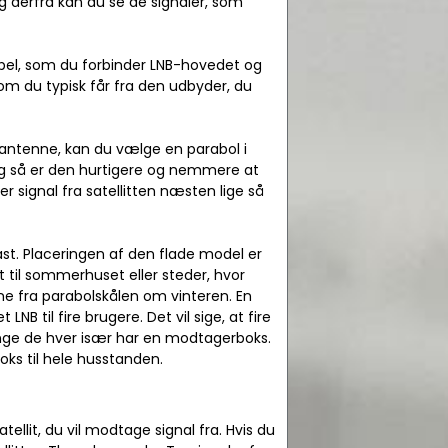
g derfra kan du se de signaler, som
el, som du forbinder LNB-hovedet og
 du typisk får fra den udbyder, du
olantenne, kan du vælge en parabol i
og så er den hurtigere og nemmere at
signal fra satellitten næsten lige så
t. Placeringen af den flade model er
 til sommerhuset eller steder, hvor
sne fra parabolskålen om vinteren. En
B til fire brugere. Det vil sige, at fire
ænge de hver især har en modtagerboks.
boks til hele husstanden.
llit, du vil modtage signal fra. Hvis du