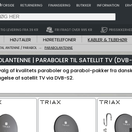
FORSIDE
RETURNERING
FINANSIERING
BUTIKKER
INFORMATION
ERH
TIG LEVERING FRA 39 KR
FRI FRAGT OVER 995 KR
PRISSIKKERHE
HØJTALER
HØRETELEFONER
KABLER & TILBEHØR
TAL ANTENNE / PARABOL
PARABOLANTENNE
LANTENNE | PARABOLER TIL SATELLIT TV (DVB
valg af kvalitets paraboler og parabol-pakker fra dans
gelse af satellit TV via DVB-S2.