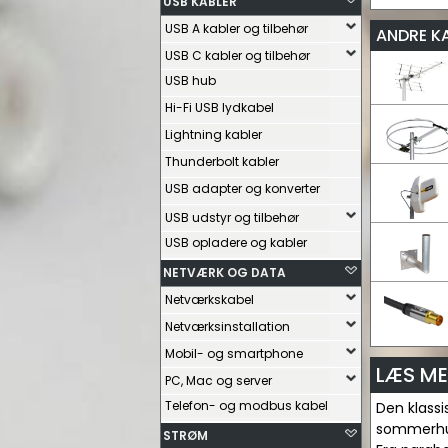
USB KABLER
USB A kabler og tilbehør
ANDRE K
USB C kabler og tilbehør
USB hub
Hi-Fi USB lydkabel
Lightning kabler
Thunderbolt kabler
USB adapter og konverter
USB udstyr og tilbehør
USB opladere og kabler
NETVÆRK OG DATA
Netværkskabel
Netværksinstallation
Mobil- og smartphone
LÆS ME
PC, Mac og server
Telefon- og modbus kabel
Den klassi
sommerhus
STRØM