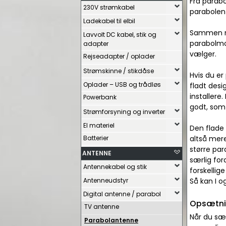
Fra parabo
230V strømkabel
parabolen 
Ladekabel til elbil
Sammen me
Lavvolt DC kabel, stik og
parabolmo
adapter
vælger.
Rejseadapter / oplader
Strømskinne / stikdåse
Hvis du er
Oplader – USB og trådløs
fladt des
installer
Powerbank
godt, som
Strømforsyning og inverter
El materiel
Den flade
Batterier
altså mere
større par
ANTENNE
særlig for
Antennekabel og stik
forskelli
Antenneudstyr
Så kan I o
Digital antenne / parabol
Opsætnin
TV antenne
Når du sæt
Parabolantenne