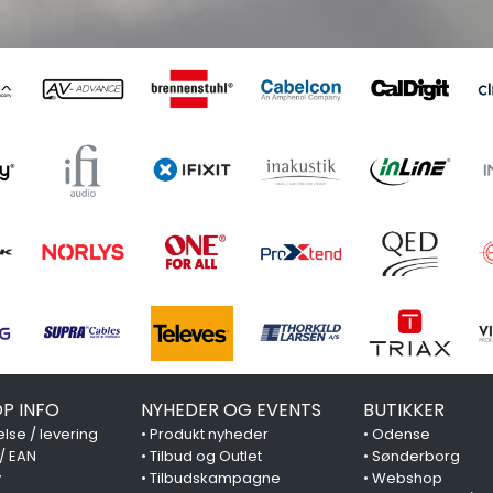
P INFO
NYHEDER OG EVENTS
BUTIKKER
lse / levering
•
Produkt nyheder
•
Odense
 / EAN
•
Tilbud og Outlet
•
Sønderborg
y
•
Tilbudskampagne
•
Webshop