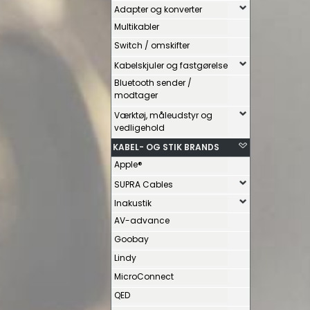
Adapter og konverter
Multikabler
Switch / omskifter
Kabelskjuler og fastgørelse
Bluetooth sender /
modtager
Værktøj, måleudstyr og
vedligehold
KABEL- OG STIK BRANDS
Apple®
SUPRA Cables
Inakustik
AV-advance
Goobay
Lindy
MicroConnect
QED