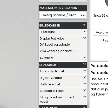
VAREMÆRKER / BRANDS
Triax 65
BILLEDKABLER
HDMI kabel
DisplayPort kabel
Fr
DVI kabel og adapter
VGA kabel og adapter
AV kabler
LYDKABLER
Parabol
Analog lydkabel
Parabol
Digital lydkabel
Hos AV-Co
producent
Højttalerkabel
flat dish 
Subwoofer kabel
og fylder
PA og musik instrument
kabel