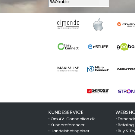
B&O kabler
KUNDESERVICE
WEBSHO
•
Om AV-Connection.dk
•
Forsende
•
Kundereferencer
•
Betaling
•
Handelsbetingelser
•
Buy & Tr