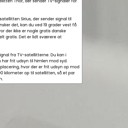
litten Thor, der sender Tv-signaler for
llitten Sirius, der sender signal til
nsker det, kan du ved 19 grader vest få
vor der ikke er nogle gratis danske
t gratis. Det er lidt sværere at
al fra TV-satellitterne. Du kan i
 har frit udsyn til himlen mod syd.
placering, hvor der er frit udsyn op mod
0 kilometer op til satellitten, så et par
n.