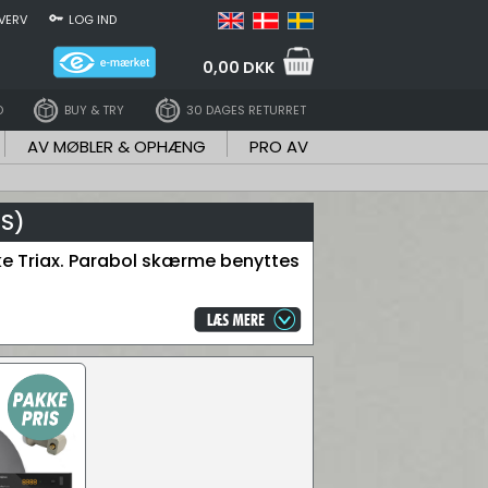
VERV
LOG IND
0,00 DKK
D
BUY & TRY
30 DAGES RETURRET
AV MØBLER & OPHÆNG
PRO AV
-S)
ke Triax. Parabol skærme benyttes