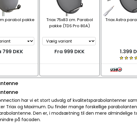
 cm parabol pakke
Triax 75x83 cm. Parabol
Triax Astra par
pakke (TDS Pro 80A)
a 799 DKK
Fra 999 DKK
1.399 
antenne
antenne
nnection har vi et stort udvalg af kvalitetsparabolantenner sa
er Triax og Maximum. Du finder mange forskellige parabolanten
parabolantenne. Den er, i modsætning til den mere almindelige 
 mindre på facaden.