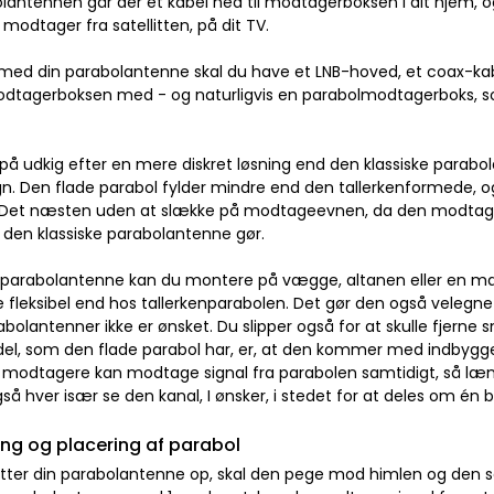
lantennen går der et kabel ned til modtagerboksen i dit hjem, o
modtager fra satellitten, på dit TV.
d din parabolantenne skal du have et LNB-hoved, et coax-kab
dtagerboksen med - og naturligvis en parabolmodtagerboks, som
 på udkig efter en mere diskret løsning end den klassiske parab
ign. Den flade parabol fylder mindre end den tallerkenformede, 
e. Det næsten uden at slække på modtageevnen, da den modtager 
 den klassiske parabolantenne gør.
 parabolantenne kan du montere på vægge, altanen eller en mas
 fleksibel end hos tallerkenparabolen. Det gør den også velegnet
abolantenner ikke er ønsket. Du slipper også for at skulle fjerne 
del, som den flade parabol har, er, at den kommer med indbygget LN
ge modtagere kan modtage signal fra parabolen samtidigt, så l
gså hver især se den kanal, I ønsker, i stedet for at deles om én 
g og placering af parabol
ter din parabolantenne op, skal den pege mod himlen og den sate