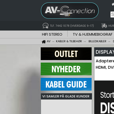
TLF. 7442 1078 (HVERDAGE 9-17)
HUR
HIFI STEREO
TV & HJEMMEBIOGRAF
AV
KABLER & TILBEHØR
BILLEDKABLER
DISPLA
Adaptere
HDMI, DV
VI SAMLER PÅ GLADE KUNDER