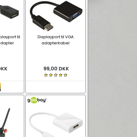
layport til
Displayport til VGA
adapter
adapterkabel
DKK
99,00 DKK