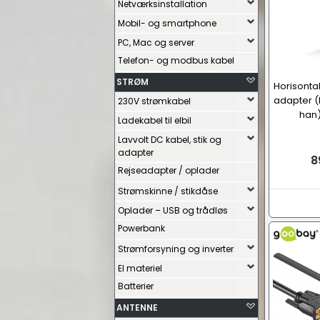
Netværksinstallation
Mobil- og smartphone
PC, Mac og server
Telefon- og modbus kabel
STRØM
Horisontal
adapter (
230V strømkabel
han)
Ladekabel til elbil
Lavvolt DC kabel, stik og
adapter
8
Rejseadapter / oplader
Strømskinne / stikdåse
Oplader – USB og trådløs
Powerbank
Strømforsyning og inverter
El materiel
Batterier
ANTENNE