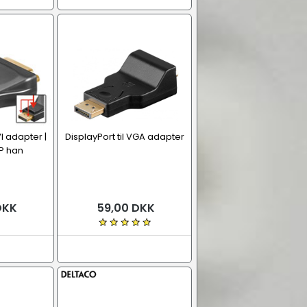
VI adapter |
DisplayPort til VGA adapter
DP han
DKK
59,00 DKK