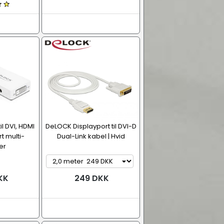
il DVI, HDMI
DeLOCK Displayport til DVI-D
t multi-
Dual-Link kabel | Hvid
er
KK
249 DKK