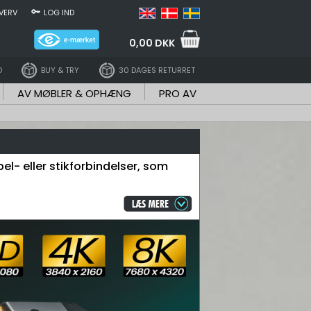
VERV
LOG IND
0,00 DKK
D
BUY & TRY
30 DAGES RETURRET
AV MØBLER & OPHÆNG
PRO AV
l- eller stikforbindelser, som