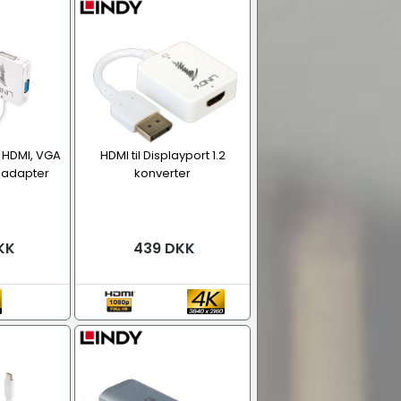
il HDMI, VGA
HDMI til Displayport 1.2
v adapter
konverter
KK
439 DKK