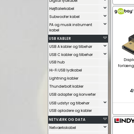
Digital lydkabel
Højttalerkabel
Subwoofer kabel
PA og musik instrument
kabel
USB KABLER
USB A kabler og tilbehør
USB C kabler og tilbehør
Displ
USB hub
forlæng
Hi-Fi USB lydkabel
Lightning kabler
Thunderbolt kabler
4
USB adapter og konverter
USB udstyr og tilbehør
USB opladere og kabler
NETVÆRK OG DATA
Netværkskabel