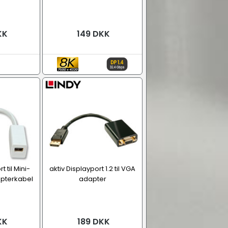
KK
149 DKK
t til Mini-
aktiv Displayport 1.2 til VGA
apterkabel
adapter
KK
189 DKK