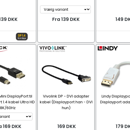
139 DKK
Fra 139 DKK
149 D
ni DisplayPort til
Vivolink DP - DVI adapter
Lindy Displaypor
t 1.4 kabel Ultra HD
kabel (Displayport han - DVI
Displayport ad
8K/60Hz
hun)
a 169 DKK
169 DKK
179 D