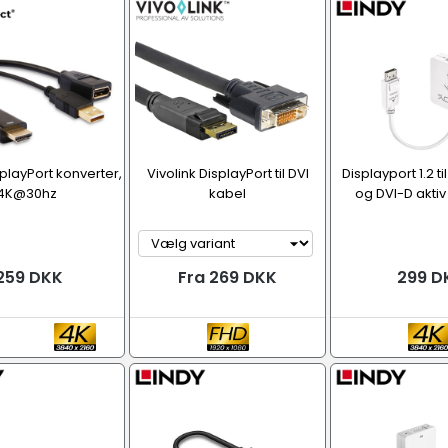
splayPort konverter,
Vivolink DisplayPort til DVI
Displayport 1.2 t
4K@30hz
kabel
og DVI-D akti
259 DKK
Fra 269 DKK
299 D