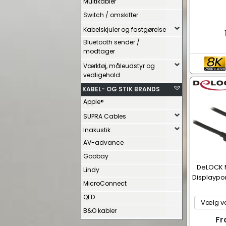
Multikabler
Switch / omskifter
Kabelskjuler og fastgørelse
Bluetooth sender /
modtager
Værktøj, måleudstyr og
vedligehold
KABEL- OG STIK BRANDS
Apple®
SUPRA Cables
Inakustik
AV-advance
Goobay
DeLOCK Mi
Lindy
Displaypor
MicroConnect
QED
B&O kabler
Fr