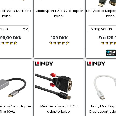
 til DVI-D Dual-Link
Displayport 1.2 til DVI adapter
Lindy Black Displa
kabel
kabel
kabel
 99,00 DKK
109 DKK
Fra 129
DisplayPort adapter
Mini-Displayport til DVI
Lindy Mini-Displ
4K@60Hz)
adapterkabel
Displayport ad