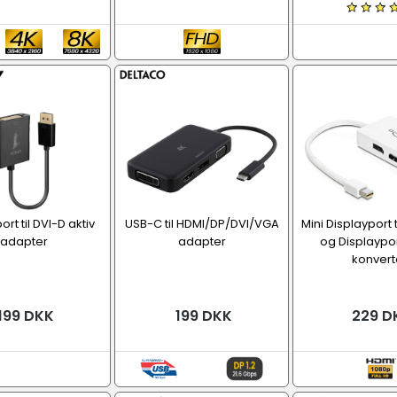
rt til DVI-D aktiv
USB-C til HDMI/DP/DVI/VGA
Mini Displayport t
adapter
adapter
og Displaypor
konvert
199 DKK
199 DKK
229 D