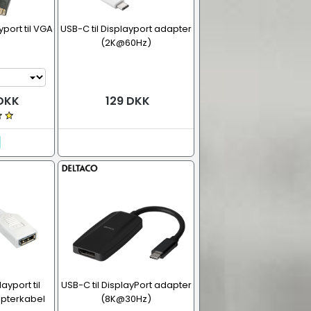
yport til VGA
USB-C til Displayport adapter
(2K@60Hz)
 DKK
129 DKK
ayport til
USB-C til DisplayPort adapter
apterkabel
(8K@30Hz)