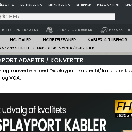
FORSIDE
RETURNERING
FINANSIERING
BUTIKKER
INFORMATION
ERH
TIG LEVERING FRA 39 KR
FRI FRAGT OVER 995 KR
PRISSIKKERHE
HØJTALER
HØRETELEFONER
KABLER & TILBEHØR
DISPLAYPORT KABEL
DISPLAYPORT ADAPTER / KONVERTER
YPORT ADAPTER / KONVERTER
 og konvertere med Displayport kabler til/fra andre kabe
I og VGA.