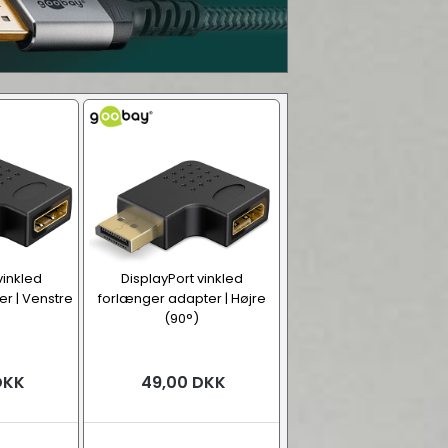
vinkled
DisplayPort vinkled
r | Venstre
forlænger adapter | Højre
(90°)
DKK
49,00 DKK