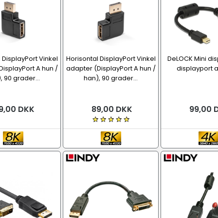
 DisplayPort Vinkel
Horisontal DisplayPort Vinkel
DeLOCK Mini disp
DisplayPort A hun /
adapter (DisplayPort A hun /
displayport 
, 90 grader...
han), 90 grader...
9,00 DKK
89,00 DKK
99,00 