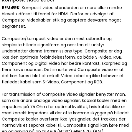
BEMÆRK:
Komposit video standarden er mere eller mindre
blevet udfaset til fordel for HDMI. Derfor er udvalget af
Composite-videokabler, stik og adaptere desværre noget
begrænset.
Composite/komposit video er den mest udbredte og
simpleste billede signalform og næsten alt udstyr
understøtter denne transmissions type. Composite er dog
ikke den optimale forbindelsesform, da både S-Video, RGB,
Component og Digital Video har bedre kontrast, skarphed og
flere farve nuancer. Det smarte ved Composite video er at
det kan føres i blot et enkelt Video kabel og ikke behøver et
flerledet kabel som S-Video, Component og RGB.
For transmission af Composite Video signaler benytter man,
som alle andre analoge video signaler, koaxial kabler med en
impedans på 75 Ohm for optimal kvalitet; hvis kablet ikke er
med korrekt impedans vil der ofte komme skygger på billedet.
Composite kabler overfører ikke lydsignaler, det trækkes der
normalvis et separat kabel til. Composite signal kan køre med
en opløsning på op til 480i (NTSC) eller 576i (PAL).