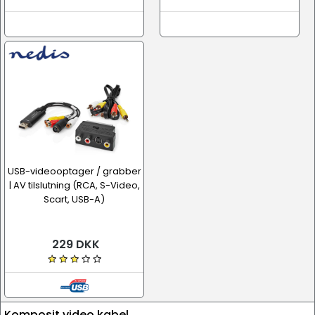
USB-videooptager / grabber
| AV tilslutning (RCA, S-Video,
Scart, USB-A)
229 DKK
Komposit video kabel