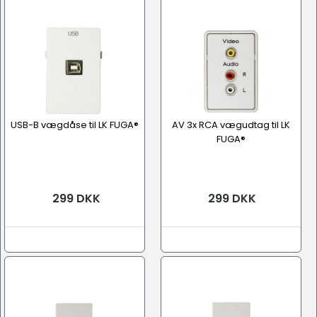
USB-B vægdåse til LK FUGA®
AV 3x RCA vægudtag til LK
FUGA®
299 DKK
299 DKK