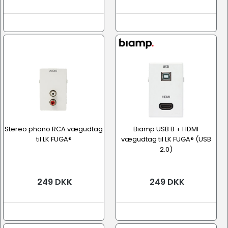
Stereo phono RCA vægudtag
Biamp USB B + HDMI
til LK FUGA®
vægudtag til LK FUGA® (USB
2.0)
249 DKK
249 DKK