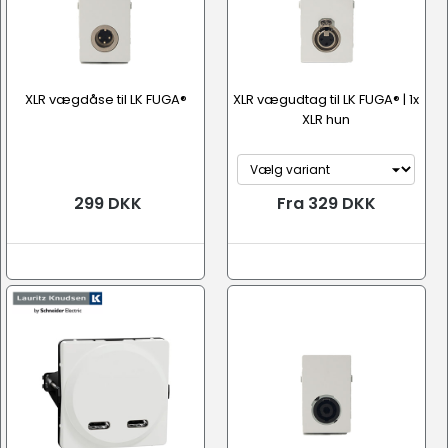
XLR vægdåse til LK FUGA®
XLR vægudtag til LK FUGA® | 1x
XLR hun
299 DKK
Fra 329 DKK