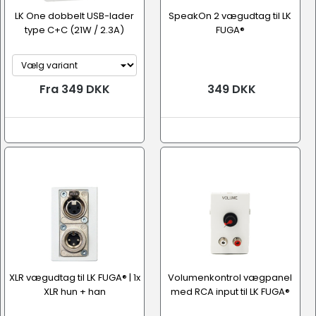
LK One dobbelt USB-lader
SpeakOn 2 vægudtag til LK
type C+C (21W / 2.3A)
FUGA®
Fra 349 DKK
349 DKK
XLR vægudtag til LK FUGA® | 1x
Volumenkontrol vægpanel
XLR hun + han
med RCA input til LK FUGA®