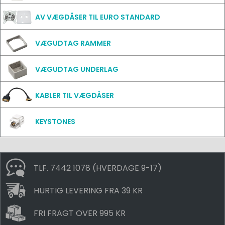
AV VÆGDÅSER TIL EURO STANDARD
VÆGUDTAG RAMMER
VÆGUDTAG UNDERLAG
KABLER TIL VÆGDÅSER
KEYSTONES
TLF. 7442 1078 (HVERDAGE 9-17)
HURTIG LEVERING FRA 39 KR
FRI FRAGT OVER 995 KR