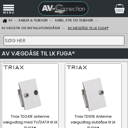
AV
KABLER & TILBEHØR
KABEL, STIK OG TILBEHØR
AV VÆGSTIK OG INSTALLATIONSDÅSER
AV VÆGDÅSE TIL LK FUGA®
SØG HER
AV VÆGDÅSE TIL LK FUGA®
Triax TD241E antenne
Triax TD101E Antenne
vægudtag med TV/DATA til LK
vægudtag slutdåse til LK
FUGA®
FUGA®