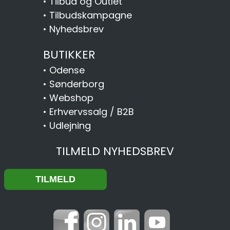
•
Tilbud og Outlet
•
Tilbudskampagne
•
Nyhedsbrev
BUTIKKER
•
Odense
•
Sønderborg
•
Webshop
•
Erhvervssalg / B2B
•
Udlejning
TILMELD NYHEDSBREV