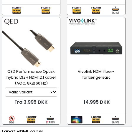
QED Performance Optisk
Vivolink HDMI fiber-
hybrid LSZH HDMI 2.1 kabel
forlængersæt
(AOC, 8K@60 Hz)
Fra 3.995 DKK
14.995 DKK
Langt HDMI kabel