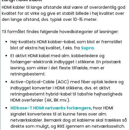
HDMI kabler til lange afstande skal være af overordentlig god
kvalitet for at virke og give et stabilt billede i høj kvalitet over
den lange afstand, dvs. typisk over 10-15 meter.
Til formålet findes følgende hovedkategorier af løsninger:
Høj-kvalitets HDMI kobber-kabel, som blot er fremstillet
blot af ekstra høj kvalitet, f.eks. fra
Supra
.
Et aktivt HDMI kabel med alm. kobberledere og
forlænger-elektronik indbygget i stikkene. En prisstærk
løsning, som virker i det fleste tilfælde, men er
retningsbestemt.
Active-Optical-Cable (AOC) med fiber optisk ledere og
indbygget konverter i HDMI stikkene, dvs. et aktivt
retningsbestemt hybrid-kabel til tabsfrie højhastigheds
HDMI overførsler (4K, 8K mv.).
HDbase-T HDMI netværks forlængere
, hvor HDMI
signalet konverteres til at kunne føres over alm.
netværkskabler. Bemærk dog at kablerne skal trækkes så
direkte som muligt, og IKKE igennem en netværksswitch.