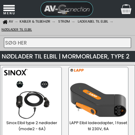
AV
KABLER & TILBEHØR
STRØM
LADEKABEL TIL ELBIL
NØDLADER TIL ELBIL
SØG HER
NØDLADER TIL ELBIL | MORMORLADER, TYPE 2
Sinox Elbil type 2 nødlader
LAPP Elbil ladeadapter, 1 faset
(mode2 - 6A)
til 230V, 6A