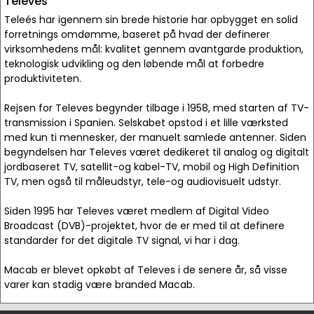
Televés
Teleés har igennem sin brede historie har opbygget en solid
forretnings omdømme, baseret på hvad der definerer
virksomhedens mål: kvalitet gennem avantgarde produktion,
teknologisk udvikling og den løbende mål at forbedre
produktiviteten.
Rejsen for Televes begynder tilbage i 1958, med starten af TV-
transmission i Spanien. Selskabet opstod i et lille værksted
med kun ti mennesker, der manuelt samlede antenner. Siden
begyndelsen har Televes været dedikeret til analog og digitalt
jordbaseret TV, satellit-og kabel-TV, mobil og High Definition
TV, men også til måleudstyr, tele-og audiovisuelt udstyr.
Siden 1995 har Televes været medlem af Digital Video
Broadcast (DVB)-projektet, hvor de er med til at definere
standarder for det digitale TV signal, vi har i dag.
Macab er blevet opkøbt af Televes i de senere år, så visse
varer kan stadig være branded Macab.