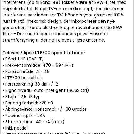
interferens (op til kanal 48) takket være et SAW-filter med
høj selektivitet. Et nyt TV-antenne koncept, der eliminerer
interferens, selv inden for TV-båndets ydre grænser. 100%
rustfrit stål mekanisk design, der inkorporerer den nye
generation TForce elektronik og et revolutionerende SAW
filter - Der medfølger en indendørs power-inserter
strømforsyning til denne Televes Ellipse antenne.
Televes Ellipse LTE700 specifikationer:
• Bånd: UHF (DVB-T)
• Frekvensområde: 470 - 694 MHz
• Kanalområde: 21 - 48
• LTE700 beskyttet
• Forstærkning: 38 dBi +/-2
• Signalniveau: Auto intelligent (BOSS ON)
• Støjtal: 2,5 dB typ.
• For bag forhold: >20 dB
• Åbningsvinkel Horisontal: +/- 30 Grader
• Spænding: 12 - 24V
• Strømforbrug: 40 mA (max)
• inkl. netdel