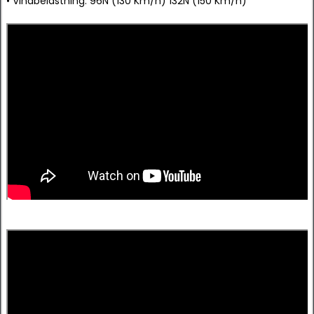
• Vindbelastning: 96N (130 Km/h) 132N (150 Km/h)