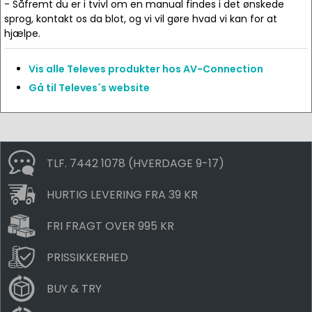
- Såfremt du er i tvivl om en manual findes i det ønskede
sprog, kontakt os da blot, og vi vil gøre hvad vi kan for at
hjælpe.
Vis alle Televes produkter hos AV-Connection
Gå til Televes´s website
TLF. 7442 1078 (HVERDAGE 9-17)
HURTIG LEVERING FRA 39 KR
FRI FRAGT OVER 995 KR
PRISSIKKERHED
BUY & TRY