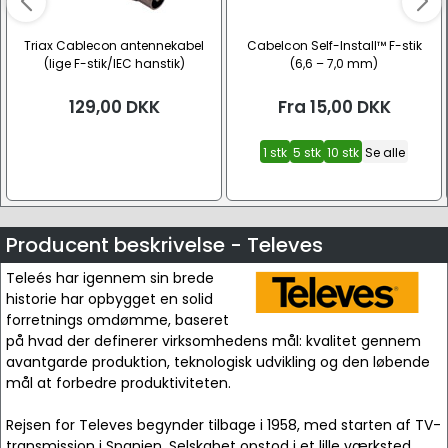
Triax Cablecon antennekabel
Cabelcon Self-Install™ F-stik
(lige F-stik/IEC hanstik)
(6,6 – 7,0 mm)
129,00
DKK
Fra
15,00
DKK
1 stk
5 stk
10 stk
Se alle
Producent beskrivelse - Televes
Teleés har igennem sin brede
historie har opbygget en solid
forretnings omdømme, baseret
på hvad der definerer virksomhedens mål: kvalitet gennem
avantgarde produktion, teknologisk udvikling og den løbende
mål at forbedre produktiviteten.
Rejsen for Televes begynder tilbage i 1958, med starten af TV-
transmission i Spanien. Selskabet opstod i et lille værksted