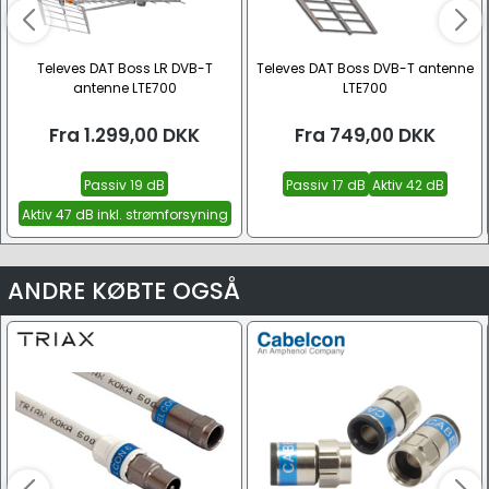
Televes DAT Boss LR DVB-T
Televes DAT Boss DVB-T antenne
antenne LTE700
LTE700
Fra
1.299,00
DKK
Fra
749,00
DKK
Passiv 19 dB
Passiv 17 dB
Aktiv 42 dB
Aktiv 47 dB inkl. strømforsyning
ANDRE KØBTE OGSÅ