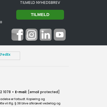
TILMELD NYHEDSBREV
2B
2 1078
• E-mail:
[email protected]
ladelse er forbudt. Kopiering og
 vil iflg. § 38 blive afkrævet vederlag og