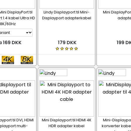
ni DisplayPort til
Lindy Displayport til Mini-
Mini DisplayPort
t 1.4 kabel Ultra HD
Displayport adapterkabel
adapte
8K/60Hz
a 169 DKK
179 DKK
199 D
ayport til DVI, HDMI
Mini Displayport til HDMI 4K
Mini-Displaypor
playport multi-
HDR adapter kabel
konverter kabel,