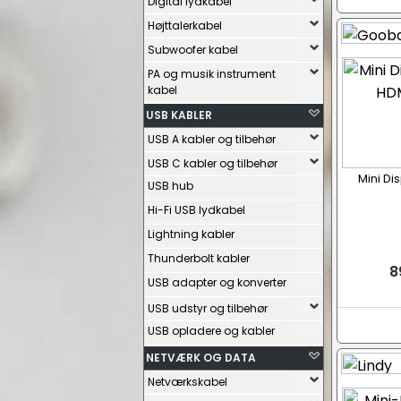
Digital lydkabel
Højttalerkabel
Subwoofer kabel
PA og musik instrument
kabel
USB KABLER
USB A kabler og tilbehør
USB C kabler og tilbehør
Mini Dis
USB hub
Hi-Fi USB lydkabel
Lightning kabler
Thunderbolt kabler
8
USB adapter og konverter
USB udstyr og tilbehør
USB opladere og kabler
NETVÆRK OG DATA
Netværkskabel