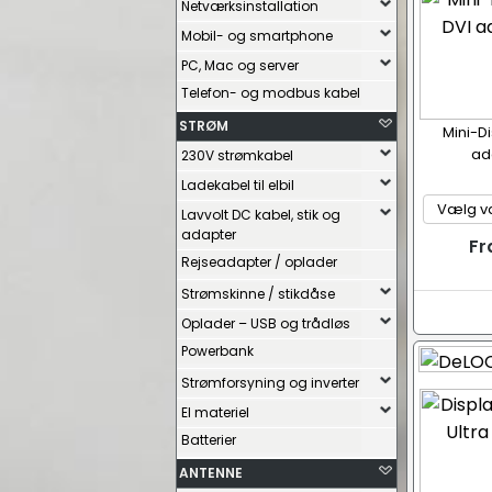
Netværksinstallation
Mobil- og smartphone
PC, Mac og server
Telefon- og modbus kabel
STRØM
Mini-Di
ad
230V strømkabel
Ladekabel til elbil
Lavvolt DC kabel, stik og
adapter
Fr
Rejseadapter / oplader
Strømskinne / stikdåse
Oplader – USB og trådløs
Powerbank
Strømforsyning og inverter
El materiel
Batterier
ANTENNE