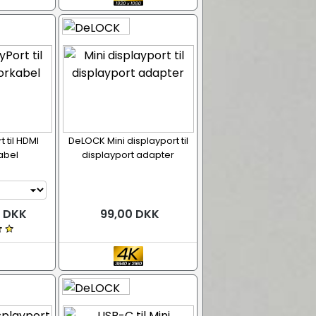
t til HDMI
DeLOCK Mini displayport til
abel
displayport adapter
0 DKK
99,00 DKK