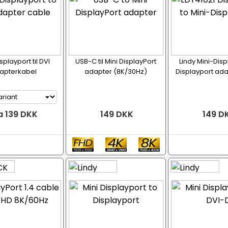
splayport til DVI
USB-C til Mini DisplayPort
Lindy Mini-Displ
apterkabel
adapter (8K/30Hz)
Displayport ad
a 139 DKK
149 DKK
149 D