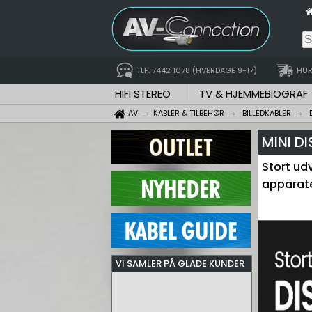
TLF. 7442 1078 (HVERDAGE 9-17)
HUR
HIFI STEREO
TV & HJEMMEBIOGRAF
AV
KABLER & TILBEHØR
BILLEDKABLER
MINI D
Stort udv
apparate
VI SAMLER PÅ GLADE KUNDER