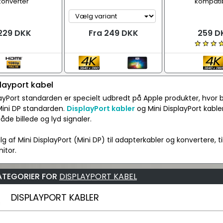
konverter
kompati
229 DKK
Fra 249 DKK
259 D
playport kabel
ayPort standarden er specielt udbredt på Apple produkter, hvor
Mini DP standarden.
DisplayPort kabler
og Mini DisplayPort kable
åde billede og lyd signaler.
lg af Mini DisplayPort (Mini DP) til adapterkabler og konvertere, 
itor.
ATEGORIER FOR
DISPLAYPORT KABEL
DISPLAYPORT KABLER