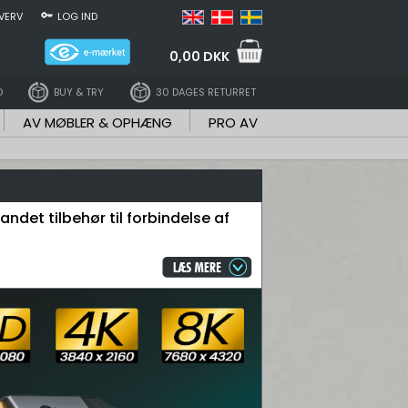
VERV
LOG IND
0,00 DKK
D
BUY & TRY
30 DAGES RETURRET
AV MØBLER & OPHÆNG
PRO AV
ndet tilbehør til forbindelse af