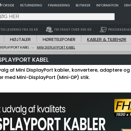
FORSIDE
RETURNERING
FINANSIERING
BUTIKKER
INFORMATION
ERH
TIG LEVERING FRA 39 KR
FRI FRAGT OVER 995 KR
PRISSIKKERHE
HØJTALER
HØRETELEFONER
KABLER & TILBEHØR
DISPLAYPORT KABEL
MINI DISPLAYPORT KABEL
ISPLAYPORT KABEL
alg af Mini DisplayPort kabler, konvertere, adaptere og a
r med Mini-DisplayPort (Mini-DP) stik.