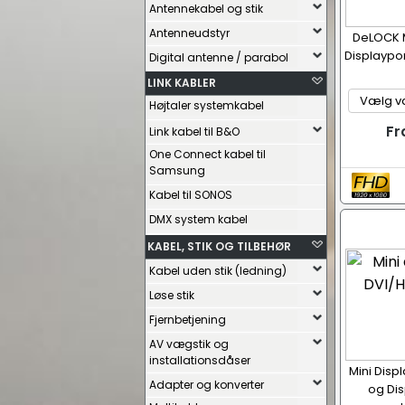
Antennekabel og stik
Antenneudstyr
DeLOCK Mi
Displaypor
Digital antenne / parabol
LINK KABLER
Højtaler systemkabel
Fr
Link kabel til B&O
One Connect kabel til
Samsung
Kabel til SONOS
DMX system kabel
KABEL, STIK OG TILBEHØR
Kabel uden stik (ledning)
Løse stik
Fjernbetjening
AV vægstik og
installationsdåser
Mini Displ
Adapter og konverter
og Dis