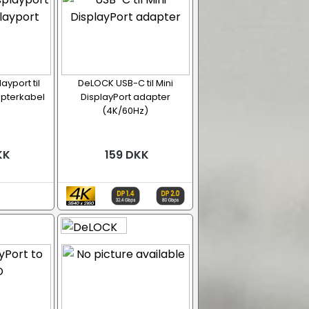
ayport til
DeLOCK USB-C til Mini
apterkabel
DisplayPort adapter
(4K/60Hz)
KK
159 DKK