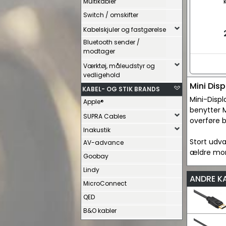
Multikabler
Switch / omskifter
Kabelskjuler og fastgørelse
Bluetooth sender /
modtager
Værktøj, måleudstyr og
vedligehold
Mini Dis
KABEL- OG STIK BRANDS
Mini-Displ
Apple®
benytter 
SUPRA Cables
overføre b
Inakustik
Stort udva
AV-advance
ældre mon
Goobay
Lindy
ANDRE K
MicroConnect
QED
B&O kabler