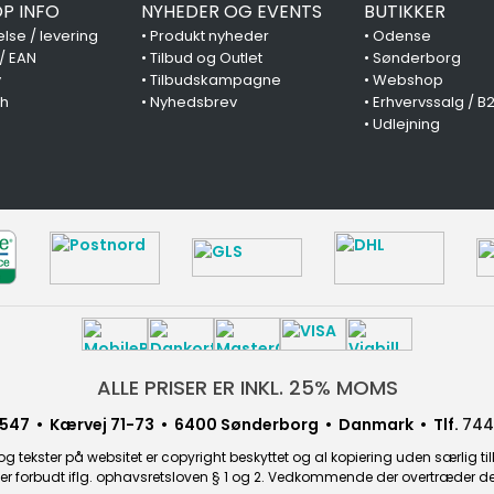
P INFO
NYHEDER OG EVENTS
BUTIKKER
lse / levering
•
Produkt nyheder
•
Odense
 / EAN
•
Tilbud og Outlet
•
Sønderborg
y
•
Tilbudskampagne
•
Webshop
ch
•
Nyhedsbrev
•
Erhvervssalg / B
•
Udlejning
ALLE PRISER ER INKL. 25% MOMS
547 • Kærvej 71-73 • 6400 Sønderborg • Danmark • Tlf.
744
g tekster på websitet er copyright beskyttet og al kopiering uden særlig til
r forbudt iflg. ophavsretsloven § 1 og 2. Vedkommende der overtræder dette