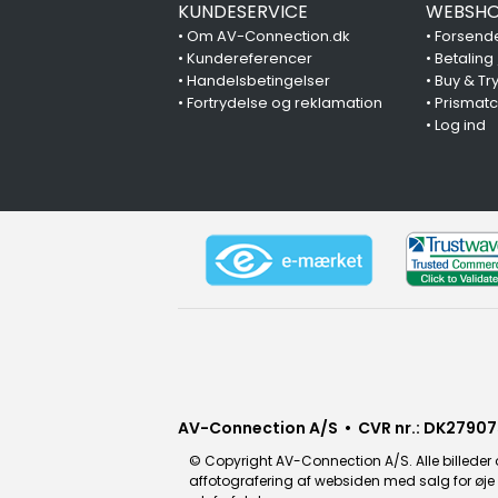
KUNDESERVICE
WEBSHO
•
Om AV-Connection.dk
•
Forsende
•
Kundereferencer
•
Betaling
•
Handelsbetingelser
•
Buy & Tr
•
Fortrydelse og reklamation
•
Prismat
•
Log ind
AV-Connection A/S • CVR nr.: DK27907
© Copyright AV-Connection A/S. Alle billeder o
affotografering af websiden med salg for øje e