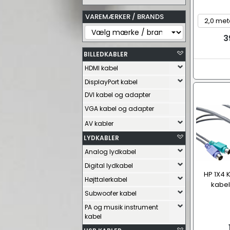
VAREMÆRKER / BRANDS
3
BILLEDKABLER
HDMI kabel
DisplayPort kabel
DVI kabel og adapter
VGA kabel og adapter
AV kabler
LYDKABLER
Analog lydkabel
Digital lydkabel
HP 1X4 
Højttalerkabel
kabel
Subwoofer kabel
PA og musik instrument
kabel