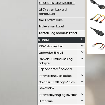
COMPUTER STRØMKABLER
230V strømkabler til
computere
SATA strømkabel
Molex strømkabel
Telefon- og modbus kabel
STRØM
230V strømkabel
Ladekabel til elbil
Lavvolt DC kabel, stik og
adapter
Rejseadapter / oplader
Strømskinne / stikdåse
Oplader – USB og trådløs
Powerbank
Strømforsyning og inverter
El materiel