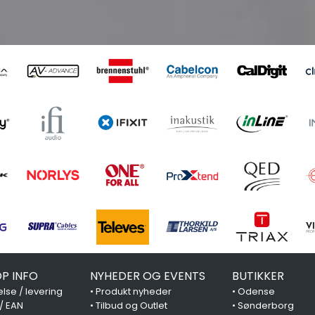
P INFO
NYHEDER OG EVENTS
BUTIKKER
lse / levering
•
Produkt nyheder
•
Odense
 / EAN
•
Tilbud og Outlet
•
Sønderborg