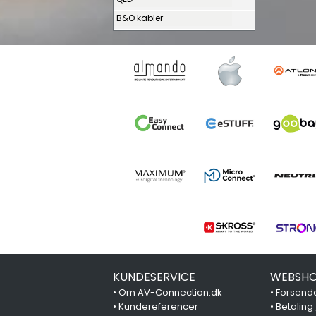
B&O kabler
KUNDESERVICE
WEBSHO
•
Om AV-Connection.dk
•
Forsende
•
Kundereferencer
•
Betaling