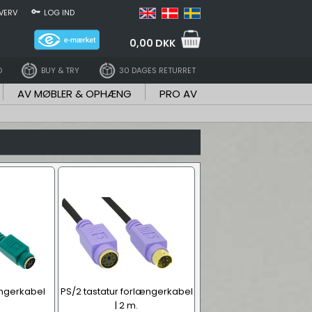
VERV
LOG IND
0,00 DKK
D
BUY & TRY
30 DAGES RETURRET
AV MØBLER & OPHÆNG
PRO AV
ngerkabel
PS/2 tastatur forlængerkabel
| 2 m.