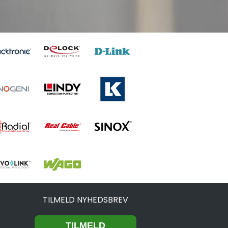
TILMELD NYHEDSBREV