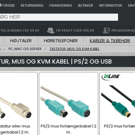
FORSIDE
RETURNERING
FINANSIERING
BUTIKKER
INFORMATION
ERH
TIG LEVERING FRA 39 KR
FRI FRAGT OVER 995 KR
PRISSIKKERHE
HØJTALER
HØRETELEFONER
KABLER & TILBEHØR
A
PC, MAC OG SERVER
TASTATUR, MUS OG KVM KABEL
UR, MUS OG KVM KABEL | PS/2 OG USB
statur eller mus
PS/2 mus forlængerkabel | 2
PS/2 mus forlæ
gerkabel | 2 m.
m.