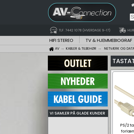
TLF. 7442 1078 (HVERDAGE 9-17)
HUR
HIFI STEREO
TV & HJEMMEBIOGRAF
AV
KABLER & TILBEHØR
NETVÆRK OG DAT
TASTAT
VI SAMLER PÅ GLADE KUNDER
PS/2 ta
forlæn