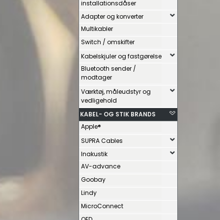
installationsdåser
Adapter og konverter
Multikabler
Switch / omskifter
Kabelskjuler og fastgørelse
Bluetooth sender /
modtager
Værktøj, måleudstyr og
vedligehold
KABEL- OG STIK BRANDS
Apple®
SUPRA Cables
Inakustik
AV-advance
Goobay
Lindy
MicroConnect
QED