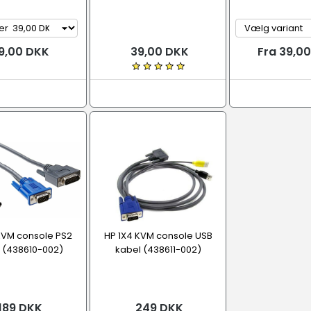
9,00 DKK
39,00 DKK
Fra 39,0
KVM console PS2
HP 1X4 KVM console USB
 (438610-002)
kabel (438611-002)
189 DKK
249 DKK