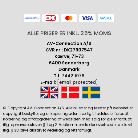
ALLE PRISER ER INKL. 25% MOMS
AV-Connection A/S
CVR nr.: DK27907547
Kærvej 71-73
6400 Sønderborg
Danmark
Tlf.
7442 1078
E-mail:
[email protected]
© Copyright AV-Connection A/S. Alle billeder og tekster på websitet er
copyright beskyttet og al kopiering uden særlig tilladelse er forbudt.
Kopiering og affotografering af websiden med salg for øje er forbudt
iflg. ophavsretsloven § 1 og 2. Vedkommende der overtræder dette vil
iflg. § 38 blive afkrævet vederlag og retsforfulgt.