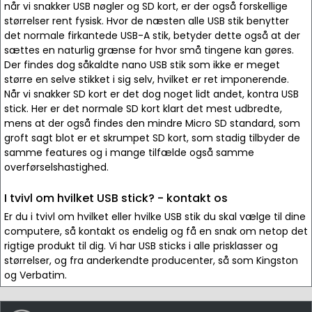
når vi snakker USB nøgler og SD kort, er der også forskellige
størrelser rent fysisk. Hvor de næsten alle USB stik benytter
det normale firkantede USB-A stik, betyder dette også at der
sættes en naturlig grænse for hvor små tingene kan gøres.
Der findes dog såkaldte nano USB stik som ikke er meget
større en selve stikket i sig selv, hvilket er ret imponerende.
Når vi snakker SD kort er det dog noget lidt andet, kontra USB
stick. Her er det normale SD kort klart det mest udbredte,
mens at der også findes den mindre Micro SD standard, som
groft sagt blot er et skrumpet SD kort, som stadig tilbyder de
samme features og i mange tilfælde også samme
overførselshastighed.
I tvivl om hvilket USB stick? - kontakt os
Er du i tvivl om hvilket eller hvilke USB stik du skal vælge til dine
computere, så kontakt os endelig og få en snak om netop det
rigtige produkt til dig. Vi har USB sticks i alle prisklasser og
størrelser, og fra anderkendte producenter, så som Kingston
og Verbatim.