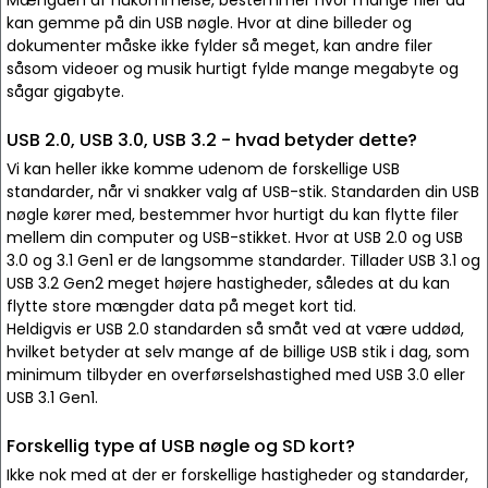
Mængden af hukommelse, bestemmer hvor mange filer du
kan gemme på din USB nøgle. Hvor at dine billeder og
dokumenter måske ikke fylder så meget, kan andre filer
såsom videoer og musik hurtigt fylde mange megabyte og
sågar gigabyte.
USB 2.0, USB 3.0, USB 3.2 - hvad betyder dette?
Vi kan heller ikke komme udenom de forskellige USB
standarder, når vi snakker valg af USB-stik. Standarden din USB
nøgle kører med, bestemmer hvor hurtigt du kan flytte filer
mellem din computer og USB-stikket. Hvor at USB 2.0 og USB
3.0 og 3.1 Gen1 er de langsomme standarder. Tillader USB 3.1 og
USB 3.2 Gen2 meget højere hastigheder, således at du kan
flytte store mængder data på meget kort tid.
Heldigvis er USB 2.0 standarden så småt ved at være uddød,
hvilket betyder at selv mange af de billige USB stik i dag, som
minimum tilbyder en overførselshastighed med USB 3.0 eller
USB 3.1 Gen1.
Forskellig type af USB nøgle og SD kort?
Ikke nok med at der er forskellige hastigheder og standarder,