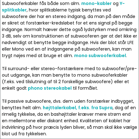
Subwooferkabler fås både som alm.
mono-kabler
og
Y-
splitkabler
, hvor splitkablerne typisk benyttes ved
subwoofere der har en stereo indgang, da man på den måde
er sikret at forstærker-kredsløbet for et ens signal på begge
indgange. Normalt hæver dette også lydstyrken med omkring
3 dB, selv om konstruktionen af subwooferen gør at det ikke er
nødvendigt at benytte begge indgange. Hvis der blot står LFE
eller Mono ved en af indgangene på subwooferen, kan man
trygt nøjes med at bruge et alm.
mono subwooferkabel
.
Til surround- eller stereo-forstærkere med to subwoofer/pre-
out udgange, kan man benytte to mono subwooferkabler
(f.eks. ved tilslutning af til 2 forskellige subwoofere) eller et
enkelt godt
phono stereokabel
til formålet.
Til passive subwoofere, dvs. dem uden forstærker indbygget,
benyttes helt alm.
højttalerkabel, f.eks. fra Supra
, dog af en
rimelig tykkelse, da en bashøjttaler kræver mere strøm end
en mellemtone eller diskant enhed. Kvaliteten af kablet har
indvirkning på hvor præcis lyden bliver, så man skal ikke vælge
blot ud fra tykkelsen.