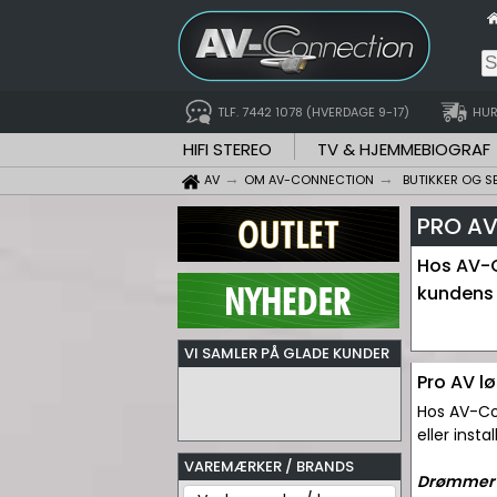
TLF. 7442 1078 (HVERDAGE 9-17)
HUR
HIFI STEREO
TV & HJEMMEBIOGRAF
AV
OM AV-CONNECTION
BUTIKKER OG S
PRO AV
Hos AV-C
kundens 
VI SAMLER PÅ GLADE KUNDER
Pro AV l
Hos AV-Co
eller insta
VAREMÆRKER / BRANDS
Drømmer I