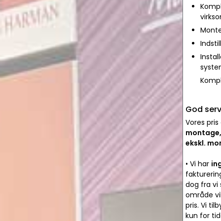
Komple
virks
Monte
Indsti
Instal
syste
Kompl
God serv
Vores pris
montage, 
ekskl. m
• Vi har
in
fakturerin
dog fra vi
område vil
pris. Vi t
kun for ti