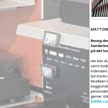
MATTONE 
Besøg den
Sønderbor
på det hu
Her kan d
samt kvali
indendørs
lyd styres
Musikken 
baggrunds
personalet
genrer. Ka
SUPRA Ca