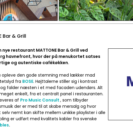
Bar & Grill
 nye restaurant MATTONE Bar & Grill ved
g havnefront, hvor der på menukortet satses
rtige og autentiske cafékøkken.
u opleve den gode stemning med lækker mad
tetslyd fra
BOSE
. Højttalerne stiller sig i kontrast
 og falder næsten i et med facaden udendørs. Alt
 meget enkelt, fra et centralt panel i restauranten.
leveres af
Pro Music Consult
, som tilbyder
musik der er med til at skabe mersalg og hvor
 selv nemt kan skifte mellem unikke playlister i alle
bling er udført med kvalitets kabler fra svenske
bles
.