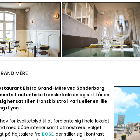
GRAND MÉRE
estaurant Bistro Grand-Mère ved Sønderborg
med sit autentiske franske køkken og stil, får en
 sig hensat til en fransk bistro i Paris eller en lille
g i Lyon
ov for kvalitetslyd til at forplante sig i hele lokalet
ind med både interiør samt atmosfære. Valget
igt på højttalere fra
BOSE
, der stiller sig i kontrast