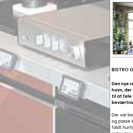
BISTRO 
Den nye r
havn, der 
til at føle
beværtnin
Der var beh
og passe 
faldt hurt