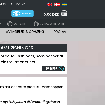
VERV
LOG IND
0,00 DKK
D
BUY & TRY
30 DAGES RETURRET
AV MØBLER & OPHÆNG
PRO AV
 AV LØSNINGER
nlige AV løsninger, som passer til
einstallationer her.
om det det rette produkt i webshoppen
 nyt lydsystem til forsamlingshuset