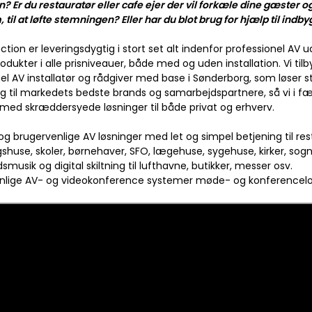
en? Er du restauratør eller cafe ejer der vil forkæle dine gæster 
 til at løfte stemningen? Eller har du blot brug for hjælp til indb
ion er leveringsdygtig i stort set alt indenfor professionel AV u
rodukter i alle prisniveauer, både med og uden installation. Vi 
el AV installatør og rådgiver med base i Sønderborg, som løser sto
g til markedets bedste brands og samarbejdspartnere, så vi i f
med skræddersyede løsninger til både privat og erhverv.
 og brugervenlige AV løsninger med let og simpel betjening til re
gshuse, skoler, børnehaver, SFO, lægehuse, sygehuse, kirker, so
smusik og digital skiltning til lufthavne, butikker, messer osv.
enlige AV- og videokonference systemer møde- og konferencelo