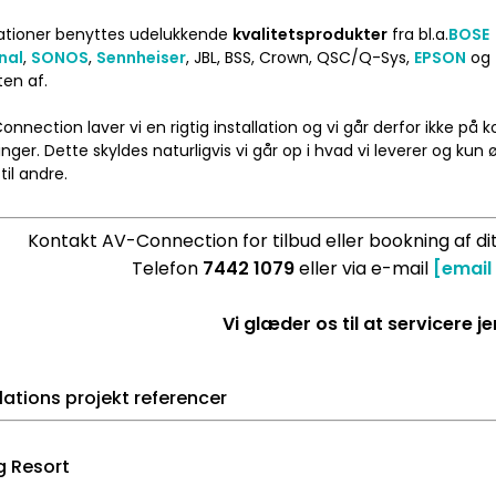
allationer benyttes udelukkende
kvalitetsprodukter
fra bl.a.
BOSE
nal
,
SONOS
,
Sennheiser
, JBL, BSS, Crown, QSC/Q-Sys,
EPSON
og
ten af.
onnection laver vi en rigtig installation og vi går derfor ikke på
nger. Dette skyldes naturligvis vi går op i hvad vi leverer og kun ø
til andre.
Kontakt AV-Connection for tilbud eller bookning af dit
Telefon
7442 1079
eller via e-mail
[email
Vi glæder os til at servicere je
lations projekt referencer
 Resort