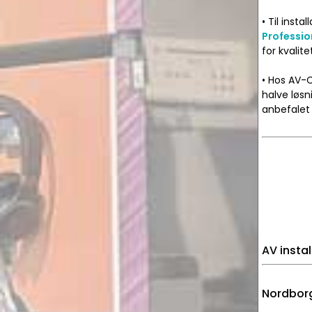
• Til inst
Professio
for kvalite
• Hos AV-C
halve løsni
anbefalet 
AV instal
Nordborg