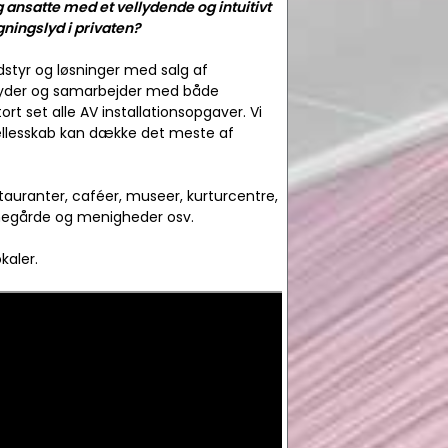
og ansatte med et vellydende og intuitivt
ygningslyd i privaten?
dstyr og løsninger med salg af
tilbyder og samarbejder med både
rt set alle AV installationsopgaver. Vi
ællesskab kan dække det meste af
stauranter, caféer, museer, kurturcentre,
gnegårde og menigheder osv.
kaler.