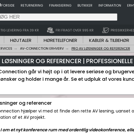
FORSIDE
RETURNERING
FINANSIERING
BUTIKKER
INFORMATION
ERH
TIG LEVERING FRA 39 KR
FRI FRAGT OVER 995 KR
PRISSIKKERHE
HØJTALER
HØRETELEFONER
KABLER & TILBEHØR
ERVICES
AV-CONNECTION ERHVERV
PRO AV LØSNINGER OG REFERENCER
 LØSNINGER OG REFERENCER | PROFESSIONELLE
onnection går vi højt op i at levere seriøse og brugerve
ønsker og holder i mange år. Se et udpluk af vores kund
øsninger og referencer
nnection hjælper vi med at finde den rette AV løsning, uanset 
llation af et AV projekt.
 om et nyt konference rum med ordentlig videokonference, eller