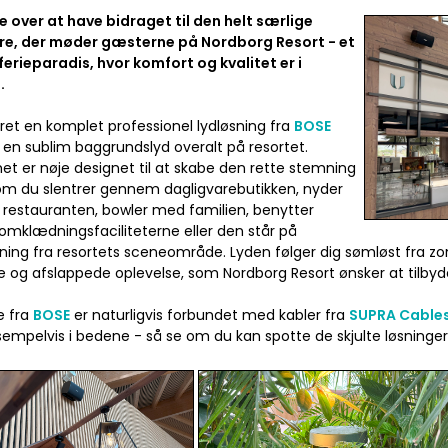
te over at have bidraget til den helt særlige
e, der møder gæsterne på Nordborg Resort - et
erieparadis, hvor komfort og kvalitet er i
.
eret en komplet professionel lydløsning fra
BOSE
 en sublim baggrundslyd overalt på resortet.
t er nøje designet til at skabe den rette stemning
om du slentrer gennem dagligvarebutikken, nyder
i restauranten, bowler med familien, benytter
omklædningsfaciliteterne eller den står på
ing fra resortets sceneområde. Lyden følger dig sømløst fra zo
 og afslappede oplevelse, som Nordborg Resort ønsker at tilbyd
e fra
BOSE
er naturligvis forbundet med kabler fra
SUPRA Cable
ksempelvis i bedene - så se om du kan spotte de skjulte løsninger