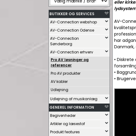
eller kirk
lydsystem,
BUTIKKER OG SERVICES
AV-Connect
AV-Connection webshop
kvalitetsp
AV-Connection Odense
profession
AV-Connection
har adgan
Sønderborg
Danmark, 
AV-Connection erhverv
• Diskrete
Pro AV løsninger og
referencer
forsamlin
• Baggrund
Pro AV produkter
• Brugerv
AV kabler
Udlejning
Udlejning af musikanlæg
GENEREL INFORMATION
Begivenheder
Artikler og læsestof
Produkt features