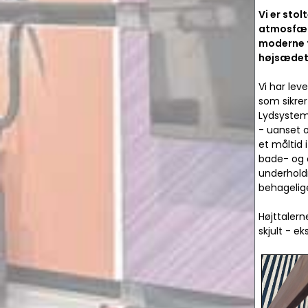
Vi er stol
atmosfær
moderne f
højsædet
Vi har lev
som sikrer
Lydsysteme
- uanset 
et måltid 
bade- og 
underholdn
behagelige
Højttalern
skjult - e