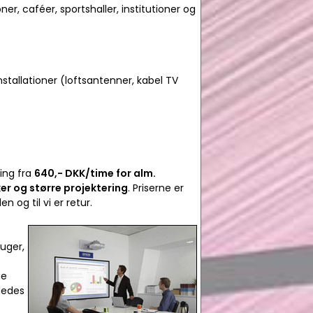
ner, caféer, sportshaller, institutioner og
stallationer (loftsantenner, kabel TV
ning fra
640,- DKK/time for alm.
er og større projektering
. Priserne er
 og til vi er retur.
ruger,
ge
eledes