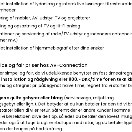
t installation af lydanlæg og interaktive løsninger til restauratio
omheder
ring af møbler, AV-udstyr, TV og projektorer
lling og opsætning af TV og Hi-Fi anlæg
lationer og servicering af radio/TV udstyr og indendørs antennein
mer mv.)
et installation af hjemmebiograf efter dine ønsker
ice og fair priser hos AV-Connection
 er simpel og fair, da vi udelukkende benytter en fast timeafreg
installation og rådgivning
eller
800,- DKK/time for en teknikk
oms
og afregnet pr. påbegyndt halve time, regnet fra vi starter bilen
gen skjulte gebyrer eller tilæg
(servicevogn, miljøtilæg,
gsgebyr eller lign.). Det betyder at du kun betaler for den tid vi b
 starter bilen til vi er retur. Såfremt der er andre kunder i samme
 vi kørselstiden blive delt op, således du betaler den lavest muli
ilbyder også at tage brugt emballage med retur, og du betaler lig
den der bruges på bortskafning.