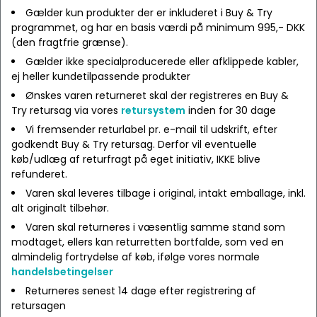
Gælder kun produkter der er inkluderet i Buy & Try
programmet, og har en basis værdi på minimum 995,- DKK
(den fragtfrie grænse).
Gælder ikke specialproducerede eller afklippede kabler,
ej heller kundetilpassende produkter
Ønskes varen returneret skal der registreres en Buy &
Try retursag via vores
retursystem
inden for 30 dage
Vi fremsender returlabel pr. e-mail til udskrift, efter
godkendt Buy & Try retursag. Derfor vil eventuelle
køb/udlæg af returfragt på eget initiativ, IKKE blive
refunderet.
Varen skal leveres tilbage i original, intakt emballage, inkl.
alt originalt tilbehør.
Varen skal returneres i væsentlig samme stand som
modtaget, ellers kan returretten bortfalde, som ved en
almindelig fortrydelse af køb, ifølge vores normale
handelsbetingelser
Returneres senest 14 dage efter registrering af
retursagen