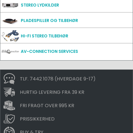
STEREO LYDKILDER
PLADESPILLER OG TILBEHØR
HI-FI STEREO TILBEHØR
AV-CONNECTION SERVICES
TLF. 7442 1078 (HVERDAGE 9-17)
HURTIG LEVERING FRA 39 KR
FRI FRAGT OVER 995 KR
PRISSIKKERHED
BUY & TRY