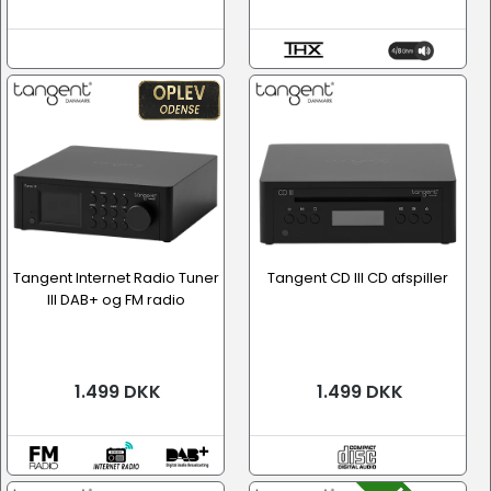
Tangent Internet Radio Tuner
Tangent CD III CD afspiller
III DAB+ og FM radio
1.499 DKK
1.499 DKK