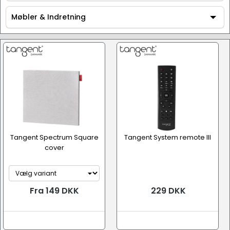
Tilbehør
Møbler & Indretning
Møbler & Indretning
Tangent Spectrum Square
Tangent System remote III
cover
Fra 149 DKK
229 DKK