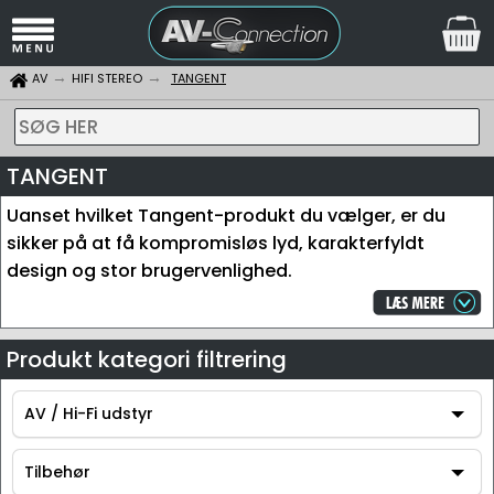
AV
HIFI STEREO
TANGENT
SØG HER
TANGENT
Uanset hvilket Tangent-produkt du vælger, er du
sikker på at få kompromisløs lyd, karakterfyldt
design og stor brugervenlighed.
Produkt kategori filtrering
AV / Hi-Fi udstyr
AV / Hi-Fi udstyr
Tilbehør