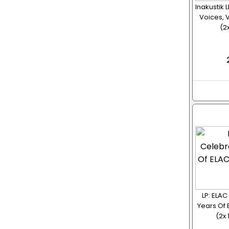
Inakustik L
Voices, V
(2x
LP: ELAC
Years Of 
(2x 