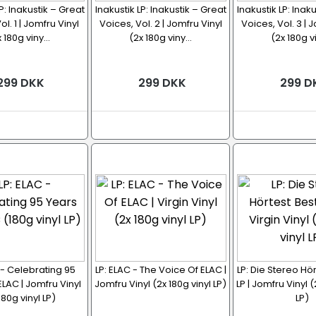
P: Inakustik – Great
Inakustik LP: Inakustik – Great
Inakustik LP: Inak
ol. 1 | Jomfru Vinyl
Voices, Vol. 2 | Jomfru Vinyl
Voices, Vol. 3 | 
 180g viny...
(2x 180g viny...
(2x 180g vi
299 DKK
299 DKK
299 D
 - Celebrating 95
LP: ELAC - The Voice Of ELAC |
LP: Die Stereo Hör
ELAC | Jomfru Vinyl
Jomfru Vinyl (2x 180g vinyl LP)
LP | Jomfru Vinyl (
180g vinyl LP)
LP)