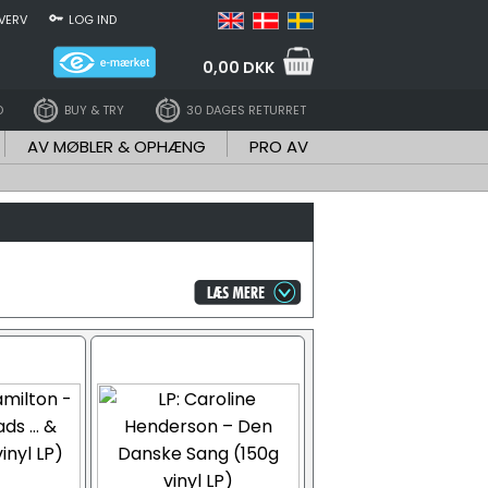
VERV
LOG IND
0,00 DKK
D
BUY & TRY
30 DAGES RETURRET
AV MØBLER & OPHÆNG
PRO AV