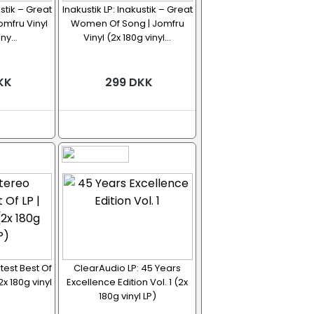
ustik – Great
Inakustik LP: Inakustik – Great
Jomfru Vinyl
Women Of Song | Jomfru
ny...
Vinyl (2x 180g vinyl...
KK
299 DKK
test Best Of
ClearAudio LP: 45 Years
2x 180g vinyl
Excellence Edition Vol. 1 (2x
180g vinyl LP)