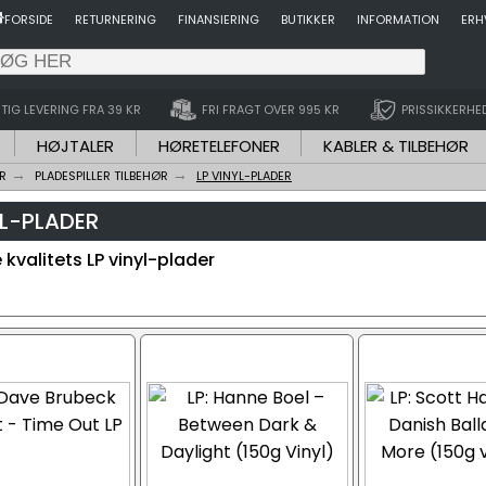
FORSIDE
RETURNERING
FINANSIERING
BUTIKKER
INFORMATION
ERH
TIG LEVERING FRA 39 KR
FRI FRAGT OVER 995 KR
PRISSIKKERHE
HØJTALER
HØRETELEFONER
KABLER & TILBEHØR
R
PLADESPILLER TILBEHØR
LP VINYL-PLADER
YL-PLADER
kvalitets LP vinyl-plader