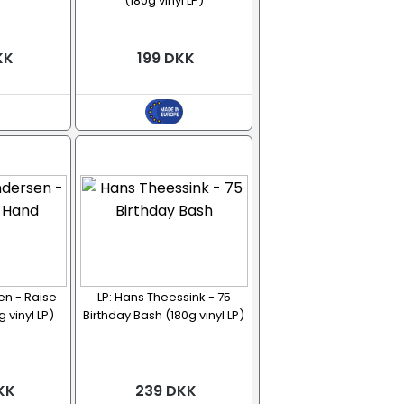
(180g vinyl LP)
KK
199 DKK
en - Raise
LP: Hans Theessink - 75
 vinyl LP)
Birthday Bash (180g vinyl LP)
KK
239 DKK