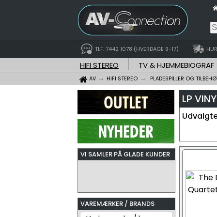
TLF. 7442 1078 (HVERDAGE 9-17)
HUR
HIFI STEREO
TV & HJEMMEBIOGRAF
AV
HIFI STEREO
PLADESPILLER OG TILBEHØ
LP VIN
Udvalgte 
VI SAMLER PÅ GLADE KUNDER
VAREMÆRKER / BRANDS