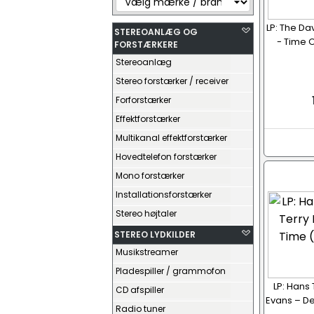
LP: The Da
STEREOANLÆG OG
- Time O
FORSTÆRKERE
Stereoanlæg
Stereo forstærker / receiver
Forforstærker
Effektforstærker
Multikanal effektforstærker
Hovedtelefon forstærker
Mono forstærker
Installationsforstærker
Stereo højtaler
STEREO LYDKILDER
Musikstreamer
Pladespiller / grammofon
LP: Hans
CD afspiller
Evans – De
Radio tuner