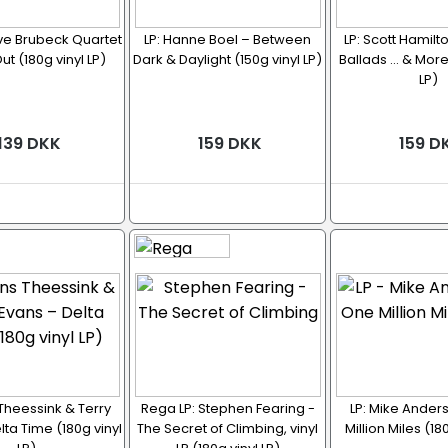
ve Brubeck Quartet
LP: Hanne Boel – Between
LP: Scott Hamilt
ut (180g vinyl LP)
Dark & Daylight (150g vinyl LP)
Ballads … & More 
LP)
139 DKK
159 DKK
159 D
 Theessink & Terry
Rega LP: Stephen Fearing -
LP: Mike Ander
lta Time (180g vinyl
The Secret of Climbing, vinyl
Million Miles (18