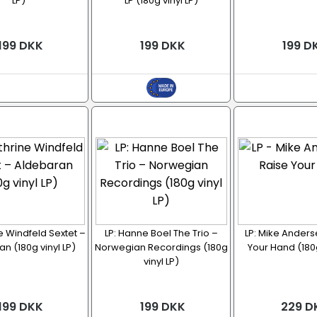
LP)
LP (180g vinyl LP)
199 DKK
199 DKK
199 D
ne Windfeld Sextet –
LP: Hanne Boel The Trio –
LP: Mike Anders
n (180g vinyl LP)
Norwegian Recordings (180g
Your Hand (180g
vinyl LP)
199 DKK
199 DKK
229 D