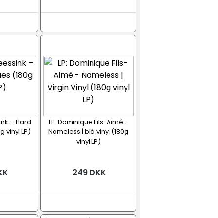
ink – Hard
LP: Dominique Fils-Aimé -
 vinyl LP)
Nameless | blå vinyl (180g
vinyl LP)
KK
249 DKK