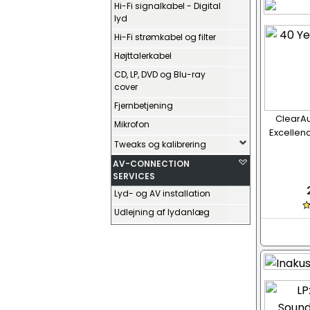
Hi-Fi signalkabel - Digital
lyd
Hi-Fi strømkabel og filter
Højttalerkabel
CD, LP, DVD og Blu-ray
cover
Fjernbetjening
ClearAu
Mikrofon
Excellenc
Tweaks og kalibrering
AV-CONNECTION
SERVICES
Lyd- og AV installation
Udlejning af lydanlæg