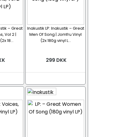
ustik – Great
Inakustik LP: Inakustik – Great
, Vol 2 |
Men Of Song | Jomfru Vinyl
2x 18...
(2x 180g vinyl L...
KK
299 DKK