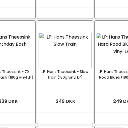
s Theessink - 70
LP: Hans Theessink - Slow
LP: Hans Theess
ash (180g vinyl LP)
Train (180g vinyl LP)
Road Blues (180g
239 DKK
249 DKK
249 D