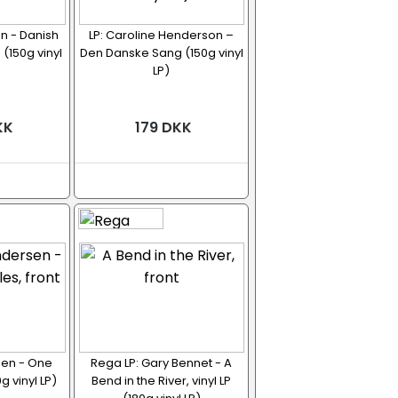
on - Danish
LP: Caroline Henderson –
(150g vinyl
Den Danske Sang (150g vinyl
LP)
KK
179 DKK
sen - One
Rega LP: Gary Bennet - A
0g vinyl LP)
Bend in the River, vinyl LP