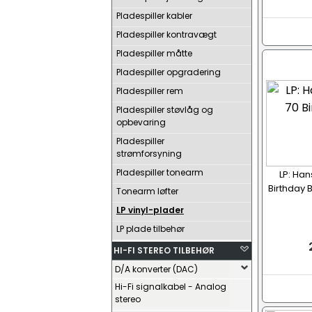
Pladespiller kabler
Pladespiller kontravægt
Pladespiller måtte
Pladespiller opgradering
Pladespiller rem
Pladespiller støvlåg og
opbevaring
Pladespiller
strømforsyning
Pladespiller tonearm
LP: Han
Birthday B
Tonearm løfter
LP vinyl-plader
LP plade tilbehør
HI-FI STEREO TILBEHØR
D/A konverter (DAC)
Hi-Fi signalkabel - Analog
stereo