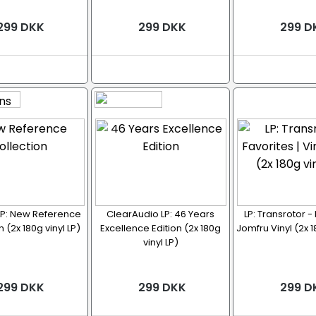
299 DKK
299 DKK
299 D
LP: New Reference
ClearAudio LP: 46 Years
LP: Transrotor - 
 (2x 180g vinyl LP)
Excellence Edition (2x 180g
Jomfru Vinyl (2x 1
vinyl LP)
299 DKK
299 DKK
299 D