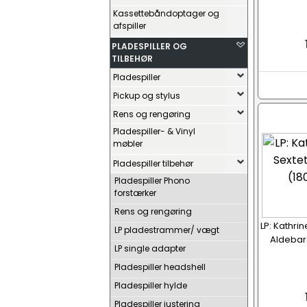
Kassettebåndoptager og
afspiller
PLADESPILLER OG
TILBEHØR
Pladespiller
Pickup og stylus
Rens og rengøring
Pladespiller- & Vinyl
møbler
Pladespiller tilbehør
Pladespiller Phono
forstærker
Rens og rengøring
LP: Kathri
LP pladestrammer/ vægt
Aldebara
LP single adapter
Pladespiller headshell
Pladespiller hylde
Pladespiller justering