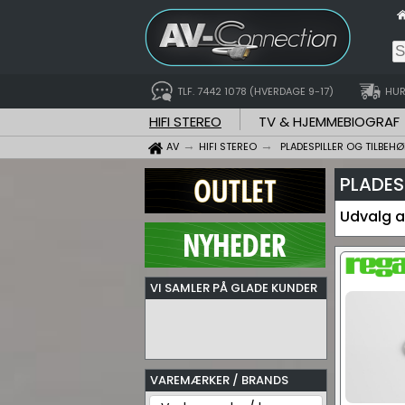
TLF. 7442 1078 (HVERDAGE 9-17)
HUR
HIFI STEREO
TV & HJEMMEBIOGRAF
AV
HIFI STEREO
PLADESPILLER OG TILBEHØ
PLADES
Udvalg a
VI SAMLER PÅ GLADE KUNDER
VAREMÆRKER / BRANDS