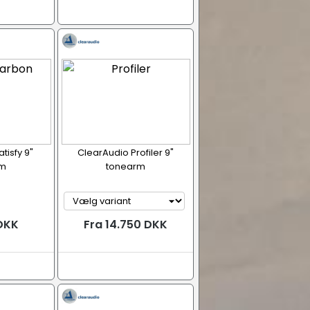
tisfy 9"
ClearAudio Profiler 9"
rm
tonearm
DKK
Fra 14.750 DKK