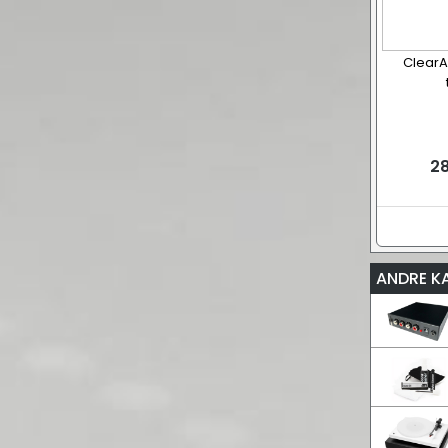
ClearA
28
ANDRE K