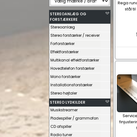
Rega rund
stål t
STEREOANLÆG OG
FORSTÆRKERE
Stereoanlæg
Stereo forstærker / receiver
Forforstærker
Effektforstærker
Multikanal effektforstærker
Hovedtelefon forstærker
Mono forstærker
Installationsforstærker
Stereo højtaler
STEREO LYDKILDER
Musikstreamer
Service
Pladespiller / grammofon
finjuster
CD afspiller
Radio tuner