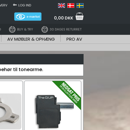
VERV
LOG IND
0,00 DKK
D
BUY & TRY
30 DAGES RETURRET
AV MØBLER & OPHÆNG
PRO AV
ehør til tonearme.