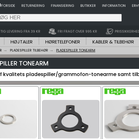
FORSIDE
RETURNERING
FINANSIERING
BUTIKKER
INFORMATION
ERH
TIG LEVERING FRA 39 KR
FRI FRAGT OVER 995 KR
PRISSIKKERHE
HØJTALER
HØRETELEFONER
KABLER & TILBEHØR
R
PLADESPILLER TILBEHØR
PLADESPILLER TONEARM
PILLER TONEARM
f kvalitets pladespiller/grammofon-tonearme samt tilb