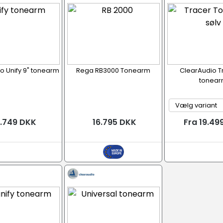
o Unify 9" tonearm
Rega RB3000 Tonearm
ClearAudio T
tonea
.749 DKK
16.795 DKK
Fra 19.49