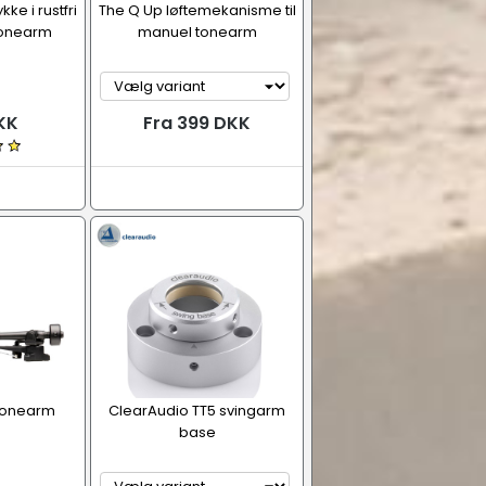
ke i rustfri
The Q Up løftemekanisme til
 tonearm
manuel tonearm
KK
Fra 399 DKK
Tonearm
ClearAudio TT5 svingarm
base