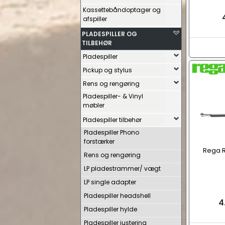
Kassettebåndoptager og
afspiller
PLADESPILLER OG
TILBEHØR
Pladespiller
Pickup og stylus
Rens og rengøring
Pladespiller- & Vinyl
møbler
Pladespiller tilbehør
Pladespiller Phono
forstærker
Rega 
Rens og rengøring
LP pladestrammer/ vægt
LP single adapter
Pladespiller headshell
4
Pladespiller hylde
Pladespiller justering