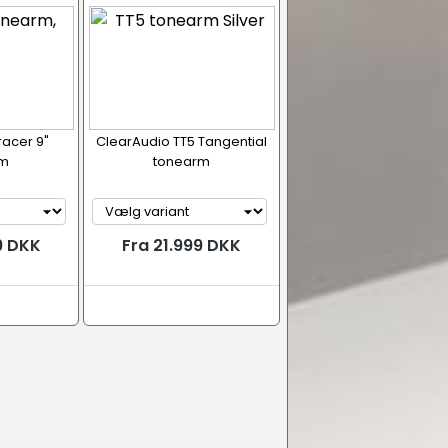
racer 9"
ClearAudio TT5 Tangential
rm
tonearm
9 DKK
Fra 21.999 DKK