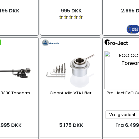
495 DKK
995 DKK
2.695 
RB330 Tonearm
ClearAudio VTA Lifter
Pro-Ject EVO C
.995 DKK
5.175 DKK
Fra 6.49