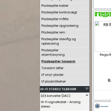
Pladespiller kabler
Pladespiller kontravægt
Pladespiller måtte
Pladespiller opgradering
Pladespiller rem
Pladespiller støvlåg og
opbevaring
Pladespiller
Rega R
strømforsyning
Pladespiller tonearm
Tonearm løfter
LP vinyl-plader
8
LP plade tilbehør
HI-FI STEREO TILBEHØR
D/A konverter (DAC)
Hi-Fi signalkabel - Analog
stereo