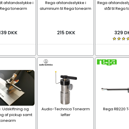
t afstandsstykke i
Rega afstandsstykke i
Rega afstandsstyk
il Rega tonearm
aluminium til Rega tonearm
stål til Rega
139 DKK
215 DKK
329 D
: Udskiftning og
Audio-Technica Tonearm
Rega RB220 
ing af pickup samt
løfter
tonearm