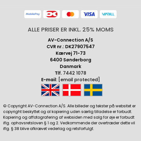
ALLE PRISER ER INKL. 25% MOMS
AV-Connection A/S
CVR nr.: DK27907547
Kærvej 71-73
6400 Sønderborg
Danmark
Tlf.
7442 1078
E-mail:
[email protected]
© Copyright AV-Connection A/S. Alle billeder og tekster på websitet er
copyright beskyttet og al kopiering uden særlig tilladelse er forbudt.
Kopiering og affotografering af websiden med salg for øje er forbudt
iflg. ophavsretsloven § 1 og 2. Vedkommende der overtræder dette vil
iflg. § 38 blive afkrævet vederlag og retsforfulgt.