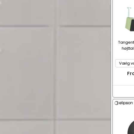
Tangent
højttal
Fr