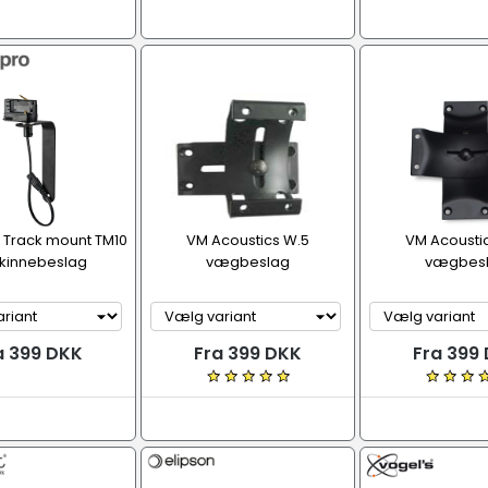
 Track mount TM10
VM Acoustics W.5
VM Acousti
skinnebeslag
vægbeslag
vægbes
a 399 DKK
Fra 399 DKK
Fra 399