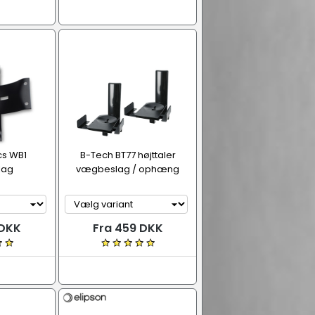
cs WB1
B-Tech BT77 højttaler
lag
vægbeslag / ophæng
 DKK
Fra 459 DKK