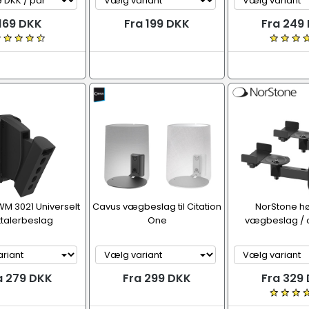
169 DKK
Fra 199 DKK
Fra 249
M 3021 Universelt
Cavus vægbeslag til Citation
NorStone hø
ttalerbeslag
One
vægbeslag /
a 279 DKK
Fra 299 DKK
Fra 329