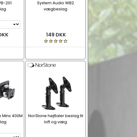
WB-201
System Audio WB2
lag
vægbeslag
 DKK
149 DKK
 Minx 400M
NorStone højttaler beslag til
lag
loft og væg