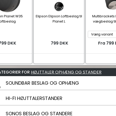
on Planet W35
Elipson Elipson Loftbeslag til
Multibrackets
oftbeslag
Planet L
vægbeslag til
799 DKK
799 DKK
Fra 799
ATEGORIER FOR
HØJTTALER OPHÆNG OG STANDER
SOUNDBAR BESLAG OG OPHÆNG
HI-FI HØJTTALERSTANDER
SONOS BESLAG OG STANDERE