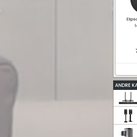
Elips
L
ANDRE K