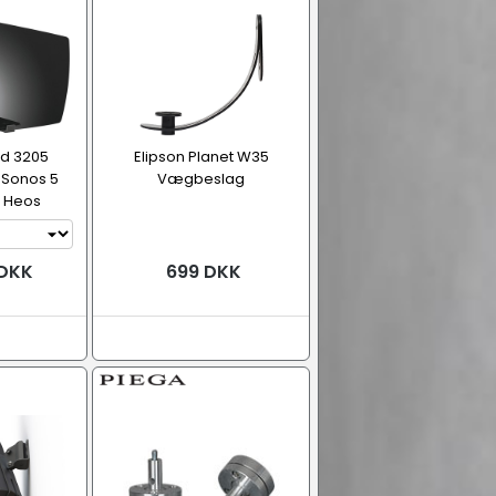
d 3205
Elipson Planet W35
 Sonos 5
Vægbeslag
g Heos
 DKK
699 DKK