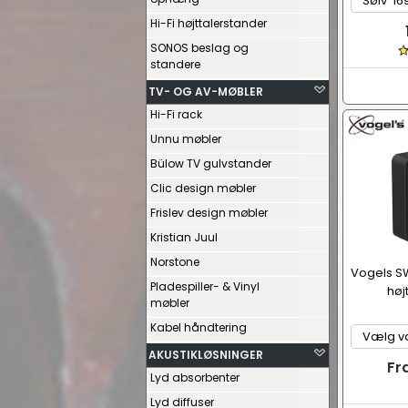
Hi-Fi højttalerstander
SONOS beslag og
standere
TV- OG AV-MØBLER
Hi-Fi rack
Unnu møbler
Bülow TV gulvstander
Clic design møbler
Frislev design møbler
Kristian Juul
Norstone
Vogels SW
Pladespiller- & Vinyl
høj
møbler
Kabel håndtering
AKUSTIKLØSNINGER
Fr
Lyd absorbenter
Lyd diffuser