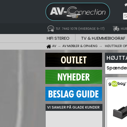
TLF. 7442 1078 (HVERDAGE 9-17)
HUR
HIFI STEREO
TV & HJEMMEBIOGRAF
AV
AV MØBLER & OPHÆNG
HØJTTALER O
HØJTTA
Spændend
VI SAMLER PÅ GLADE KUNDER