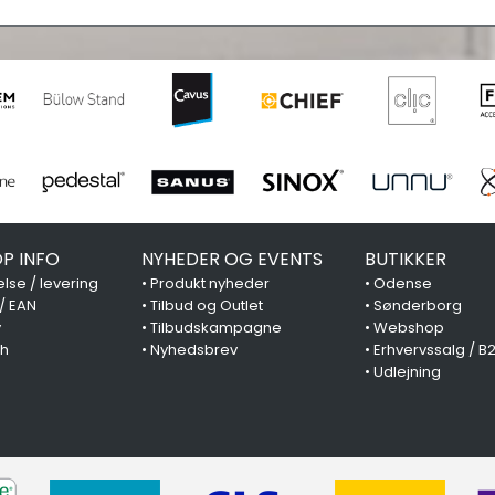
P INFO
NYHEDER OG EVENTS
BUTIKKER
lse / levering
•
Produkt nyheder
•
Odense
 / EAN
•
Tilbud og Outlet
•
Sønderborg
y
•
Tilbudskampagne
•
Webshop
ch
•
Nyhedsbrev
•
Erhvervssalg / B
•
Udlejning