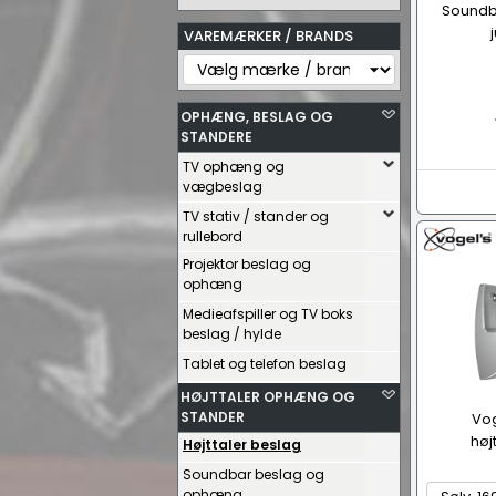
Soundb
VAREMÆRKER / BRANDS
OPHÆNG, BESLAG OG
STANDERE
TV ophæng og
vægbeslag
TV stativ / stander og
rullebord
Projektor beslag og
ophæng
Medieafspiller og TV boks
beslag / hylde
Tablet og telefon beslag
HØJTTALER OPHÆNG OG
STANDER
Vog
høj
Højttaler beslag
Soundbar beslag og
ophæng