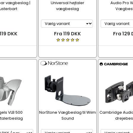
ar vægbeslag |
Universal højtaler
Audio Pro 
justerbart
vægbeslag
Vægbes
119 DKK
Fra 119 DKK
Fra 129
els VLB 500
NorStone Vægbeslag til Wiim
Cambridge Audio
ttalerbeslag
Sound
drejebes