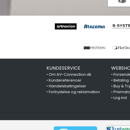
KUNDESERVICE
WEBSHO
•
Om AV-Connection.dk
•
Forsende
•
Kundereferencer
•
Betaling
•
Handelsbetingelser
•
Buy & Tr
•
Fortrydelse og reklamation
•
Prismat
•
Log ind