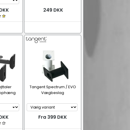
 DKK
249 DKK
jttaler
Tangent Spectrum / EVO
 ophæng
Vægbeslag
 DKK
Fra 399 DKK