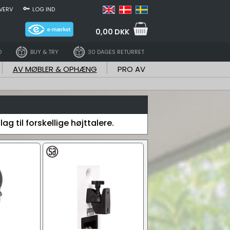
VERV
LOG IND
0,00 DKK
D
BUY & TRY
30 DAGES RETURRET
AV MØBLER & OPHÆNG
PRO AV
til forskellige højttalere.