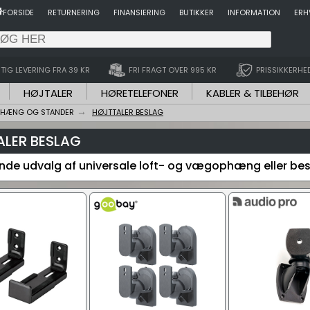
FORSIDE
RETURNERING
FINANSIERING
BUTIKKER
INFORMATION
ERH
TIG LEVERING FRA 39 KR
FRI FRAGT OVER 995 KR
PRISSIKKERHE
HØJTALER
HØRETELEFONER
KABLER & TILBEHØR
PHÆNG OG STANDER
HØJTTALER BESLAG
LER BESLAG
e udvalg af universale loft- og vægophæng eller beslag 