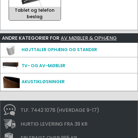
Tablet og telefon
beslag
ANDRE KATEGORIER FOR
AV MØBLER & OPHÆNG
HØJTTALER OPHÆNG OG STANDER
TV- OG AV-MØBLER
AKUSTIKLØSNINGER
TLF. 7442 1078 (HVERDAGE 9-17)
HURTIG LEVERING FRA 39 KR
FRI FRAGT OVER 995 KR