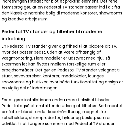
indretningen i stedet for blot et praktisk element. Det rene
formsprog gør, at en Pedestal TV stander passer ind i alt fra
den klassiske nordiske bolig til moderne kontorer, showrooms
og kreative arbejdsrum.
Pedestal TV stander og tilbehør til moderne
indretning:
En Pedestal TV stander giver dig frihed til at placere dit TV,
hvor det passer bedst, uden at være afhængig af
vægmontering. Flere modeller er udstyret med hjul, så
skærmen let kan flyttes mellem forskellige rum eller
arbejdsområder. Det gør en Pedestal TV stander velegnet til
stuer, soveværelser, kontorer, mødelokaler, lounges,
showrooms og butikker, hvor både funktionalitet og design er
en vigtig del af indretningen.
For at gøre installationen endnu mere fleksibel tilbyder
Pedestal også et omfattende udvalg af tilbehør. Sortimentet
omfatter blandt andet kabelhåndtering, magnetiske
kabelholdere, strømprodukter, hylder og beslag, som er
udviklet til at fungere sammen med Pedestal TV stander