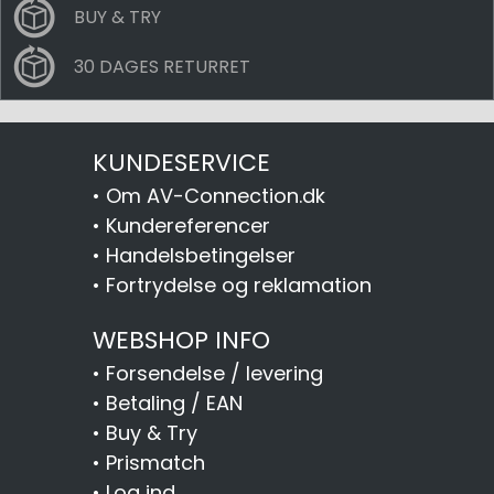
BUY & TRY
30 DAGES RETURRET
KUNDESERVICE
•
Om AV-Connection.dk
•
Kundereferencer
•
Handelsbetingelser
•
Fortrydelse og reklamation
WEBSHOP INFO
•
Forsendelse / levering
•
Betaling / EAN
•
Buy & Try
•
Prismatch
•
Log ind