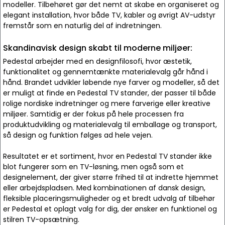
modeller. Tilbehøret gør det nemt at skabe en organiseret og
elegant installation, hvor både TV, kabler og øvrigt AV-udstyr
fremstår som en naturlig del af indretningen.
Skandinavisk design skabt til moderne miljøer:
Pedestal arbejder med en designfilosofi, hvor æstetik,
funktionalitet og gennemtænkte materialevalg går hånd i
hånd. Brandet udvikler løbende nye farver og modeller, så det
er muligt at finde en Pedestal TV stander, der passer til både
rolige nordiske indretninger og mere farverige eller kreative
miljøer. Samtidig er der fokus på hele processen fra
produktudvikling og materialevalg til emballage og transport,
så design og funktion følges ad hele vejen.
Resultatet er et sortiment, hvor en Pedestal TV stander ikke
blot fungerer som en TV-løsning, men også som et
designelement, der giver større frihed til at indrette hjemmet
eller arbejdspladsen. Med kombinationen af dansk design,
fleksible placeringsmuligheder og et bredt udvalg af tilbehør
er Pedestal et oplagt valg for dig, der ønsker en funktionel og
stilren TV-opsætning.