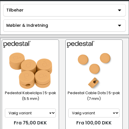
Tilbehør
Tilbehør
Møbler & Indretning
Møbler & Indretning
Pedestal Kabelclips | 5-pak
Pedestal Cable Dots | 5-pak
(5.5 mm)
(7 mm)
Fra 75,00 DKK
Fra 100,00 DKK