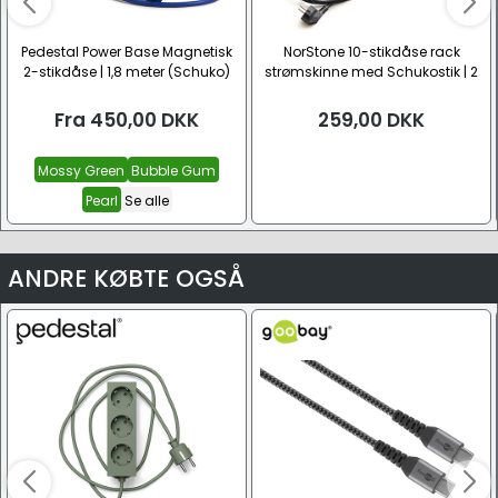
Pedestal Power Base Magnetisk
NorStone 10-stikdåse rack
2-stikdåse | 1,8 meter (Schuko)
strømskinne med Schukostik | 2
meter (230V 10x CEE 7/3)
Fra
450,00
DKK
259,00
DKK
Mossy Green
Bubble Gum
Pearl
Se alle
ANDRE KØBTE OGSÅ