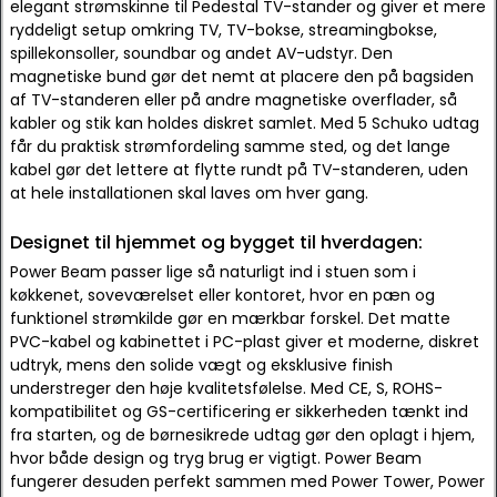
elegant strømskinne til Pedestal TV-stander og giver et mere
ryddeligt setup omkring TV, TV-bokse, streamingbokse,
spillekonsoller, soundbar og andet AV-udstyr. Den
magnetiske bund gør det nemt at placere den på bagsiden
af TV-standeren eller på andre magnetiske overflader, så
kabler og stik kan holdes diskret samlet. Med 5 Schuko udtag
får du praktisk strømfordeling samme sted, og det lange
kabel gør det lettere at flytte rundt på TV-standeren, uden
at hele installationen skal laves om hver gang.
Designet til hjemmet og bygget til hverdagen:
Power Beam passer lige så naturligt ind i stuen som i
køkkenet, soveværelset eller kontoret, hvor en pæn og
funktionel strømkilde gør en mærkbar forskel. Det matte
PVC-kabel og kabinettet i PC-plast giver et moderne, diskret
udtryk, mens den solide vægt og eksklusive finish
understreger den høje kvalitetsfølelse. Med CE, S, ROHS-
kompatibilitet og GS-certificering er sikkerheden tænkt ind
fra starten, og de børnesikrede udtag gør den oplagt i hjem,
hvor både design og tryg brug er vigtigt. Power Beam
fungerer desuden perfekt sammen med Power Tower, Power