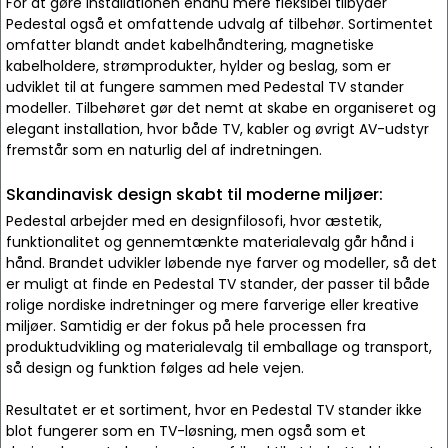
For at gøre installationen endnu mere fleksibel tilbyder
Pedestal også et omfattende udvalg af tilbehør. Sortimentet
omfatter blandt andet kabelhåndtering, magnetiske
kabelholdere, strømprodukter, hylder og beslag, som er
udviklet til at fungere sammen med Pedestal TV stander
modeller. Tilbehøret gør det nemt at skabe en organiseret og
elegant installation, hvor både TV, kabler og øvrigt AV-udstyr
fremstår som en naturlig del af indretningen.
Skandinavisk design skabt til moderne miljøer:
Pedestal arbejder med en designfilosofi, hvor æstetik,
funktionalitet og gennemtænkte materialevalg går hånd i
hånd. Brandet udvikler løbende nye farver og modeller, så det
er muligt at finde en Pedestal TV stander, der passer til både
rolige nordiske indretninger og mere farverige eller kreative
miljøer. Samtidig er der fokus på hele processen fra
produktudvikling og materialevalg til emballage og transport,
så design og funktion følges ad hele vejen.
Resultatet er et sortiment, hvor en Pedestal TV stander ikke
blot fungerer som en TV-løsning, men også som et