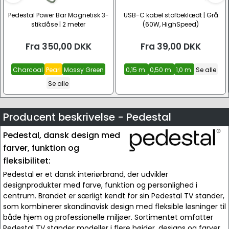
Pedestal Power Bar Magnetisk 3-
USB-C kabel stofbeklædt | Grå
stikdåse | 2 meter
(60W, HighSpeed)
Fra
350,00
DKK
Fra
39,00
DKK
Charcoal
Pearl
Mossy Green
0,15 m.
0,50 m.
1,0 m.
Se alle
Se alle
Producent beskrivelse - Pedestal
Pedestal, dansk design med
farver, funktion og
fleksibilitet:
Pedestal er et dansk interiørbrand, der udvikler
designprodukter med farve, funktion og personlighed i
centrum. Brandet er særligt kendt for sin Pedestal TV stander,
som kombinerer skandinavisk design med fleksible løsninger til
både hjem og professionelle miljøer. Sortimentet omfatter
Pedestal TV stander modeller i flere højder, designs og farver