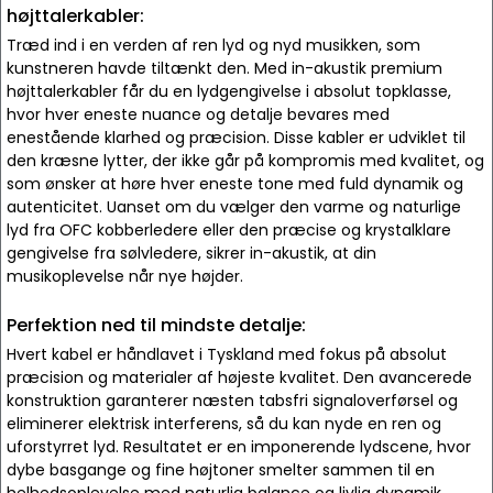
højttalerkabler:
Træd ind i en verden af ren lyd og nyd musikken, som
kunstneren havde tiltænkt den. Med in-akustik premium
højttalerkabler får du en lydgengivelse i absolut topklasse,
hvor hver eneste nuance og detalje bevares med
enestående klarhed og præcision. Disse kabler er udviklet til
den kræsne lytter, der ikke går på kompromis med kvalitet, og
som ønsker at høre hver eneste tone med fuld dynamik og
autenticitet. Uanset om du vælger den varme og naturlige
lyd fra OFC kobberledere eller den præcise og krystalklare
gengivelse fra sølvledere, sikrer in-akustik, at din
musikoplevelse når nye højder.
Perfektion ned til mindste detalje:
Hvert kabel er håndlavet i Tyskland med fokus på absolut
præcision og materialer af højeste kvalitet. Den avancerede
konstruktion garanterer næsten tabsfri signaloverførsel og
eliminerer elektrisk interferens, så du kan nyde en ren og
uforstyrret lyd. Resultatet er en imponerende lydscene, hvor
dybe basgange og fine højtoner smelter sammen til en