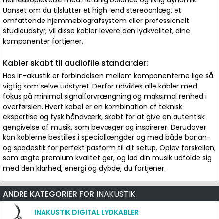
helhedsoplevelse med naturlig balance og livlig dynamik.
Uanset om du tilslutter et high-end stereoanlæg, et
omfattende hjemmebiografsystem eller professionelt
studieudstyr, vil disse kabler levere den lydkvalitet, dine
komponenter fortjener.
Kabler skabt til audiofile standarder:
Hos in-akustik er forbindelsen mellem komponenterne lige så
vigtig som selve udstyret. Derfor udvikles alle kabler med
fokus på minimal signalforvrængning og maksimal renhed i
overførslen. Hvert kabel er en kombination af teknisk
ekspertise og tysk håndværk, skabt for at give en autentisk
gengivelse af musik, som bevæger og inspirerer. Derudover
kan kablerne bestilles i speciallængder og med både banan-
og spadestik for perfekt pasform til dit setup. Oplev forskellen,
som ægte premium kvalitet gør, og lad din musik udfolde sig
med den klarhed, energi og dybde, du fortjener.
ANDRE KATEGORIER FOR
INAKUSTIK
INAKUSTIK DIGITAL LYDKABLER