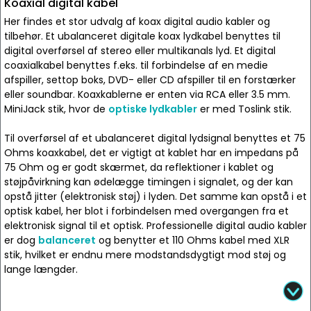
Koaxial digital kabel
Her findes et stor udvalg af koax digital audio kabler og
tilbehør. Et ubalanceret digitale koax lydkabel benyttes til
digital overførsel af stereo eller multikanals lyd. Et digital
coaxialkabel benyttes f.eks. til forbindelse af en medie
afspiller, settop boks, DVD- eller CD afspiller til en forstærker
eller soundbar. Koaxkablerne er enten via RCA eller 3.5 mm.
MiniJack stik, hvor de
optiske lydkabler
er med Toslink stik.
Til overførsel af et ubalanceret digital lydsignal benyttes et 75
Ohms koaxkabel, det er vigtigt at kablet har en impedans på
75 Ohm og er godt skærmet, da reflektioner i kablet og
støjpåvirkning kan ødelægge timingen i signalet, og der kan
opstå jitter (elektronisk støj) i lyden. Det samme kan opstå i et
optisk kabel, her blot i forbindelsen med overgangen fra et
elektronisk signal til et optisk. Professionelle digital audio kabler
er dog
balanceret
og benytter et 110 Ohms kabel med XLR
stik, hvilket er endnu mere modstandsdygtigt mod støj og
lange længder.