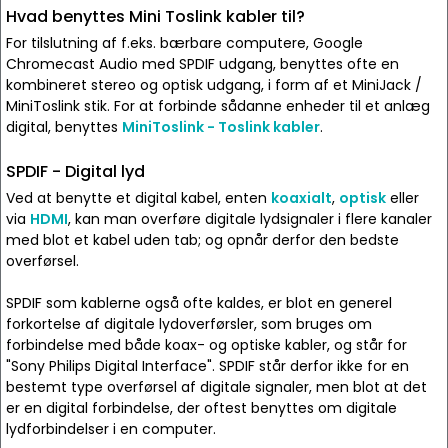
Hvad benyttes Mini Toslink kabler til?
For tilslutning af f.eks. bærbare computere, Google
Chromecast Audio med SPDIF udgang, benyttes ofte en
kombineret stereo og optisk udgang, i form af et MiniJack /
MiniToslink stik. For at forbinde sådanne enheder til et anlæg
digital, benyttes
MiniToslink - Toslink kabler
.
SPDIF - Digital lyd
Ved at benytte et digital kabel, enten
koaxialt
,
optisk
eller
via
HDMI
, kan man overføre digitale lydsignaler i flere kanaler
med blot et kabel uden tab; og opnår derfor den bedste
overførsel.
SPDIF som kablerne også ofte kaldes, er blot en generel
forkortelse af digitale lydoverførsler, som bruges om
forbindelse med både koax- og optiske kabler, og står for
"Sony Philips Digital Interface". SPDIF står derfor ikke for en
bestemt type overførsel af digitale signaler, men blot at det
er en digital forbindelse, der oftest benyttes om digitale
lydforbindelser i en computer.