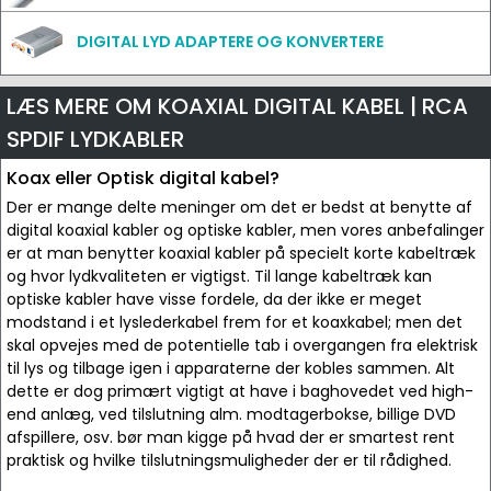
DIGITAL LYD ADAPTERE OG KONVERTERE
LÆS MERE OM KOAXIAL DIGITAL KABEL | RCA
SPDIF LYDKABLER
Koax eller Optisk digital kabel?
Der er mange delte meninger om det er bedst at benytte af
digital koaxial kabler og optiske kabler, men vores anbefalinger
er at man benytter koaxial kabler på specielt korte kabeltræk
og hvor lydkvaliteten er vigtigst. Til lange kabeltræk kan
optiske kabler have visse fordele, da der ikke er meget
modstand i et lyslederkabel frem for et koaxkabel; men det
skal opvejes med de potentielle tab i overgangen fra elektrisk
til lys og tilbage igen i apparaterne der kobles sammen. Alt
dette er dog primært vigtigt at have i baghovedet ved high-
end anlæg, ved tilslutning alm. modtagerbokse, billige DVD
afspillere, osv. bør man kigge på hvad der er smartest rent
praktisk og hvilke tilslutningsmuligheder der er til rådighed.