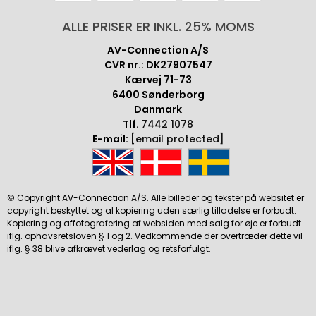
ALLE PRISER ER INKL. 25% MOMS
AV-Connection A/S
CVR nr.: DK27907547
Kærvej 71-73
6400 Sønderborg
Danmark
Tlf.
7442 1078
E-mail:
[email protected]
© Copyright AV-Connection A/S. Alle billeder og tekster på websitet er
copyright beskyttet og al kopiering uden særlig tilladelse er forbudt.
Kopiering og affotografering af websiden med salg for øje er forbudt
iflg. ophavsretsloven § 1 og 2. Vedkommende der overtræder dette vil
iflg. § 38 blive afkrævet vederlag og retsforfulgt.