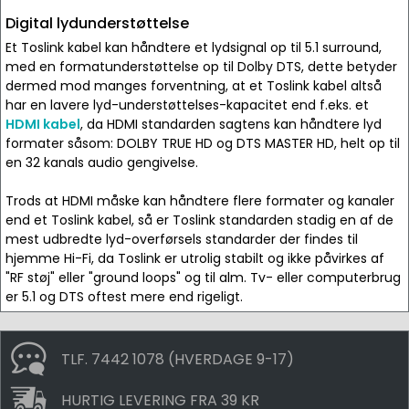
Digital lydunderstøttelse
Et Toslink kabel kan håndtere et lydsignal op til 5.1 surround,
med en formatunderstøttelse op til Dolby DTS, dette betyder
dermed mod manges forventning, at et Toslink kabel altså
har en lavere lyd-understøttelses-kapacitet end f.eks. et
HDMI kabel
, da HDMI standarden sagtens kan håndtere lyd
formater såsom: DOLBY TRUE HD og DTS MASTER HD, helt op til
en 32 kanals audio gengivelse.
Trods at HDMI måske kan håndtere flere formater og kanaler
end et Toslink kabel, så er Toslink standarden stadig en af de
mest udbredte lyd-overførsels standarder der findes til
hjemme Hi-Fi, da Toslink er utrolig stabilt og ikke påvirkes af
"RF støj" eller "ground loops" og til alm. Tv- eller computerbrug
er 5.1 og DTS oftest mere end rigeligt.
TLF. 7442 1078 (HVERDAGE 9-17)
HURTIG LEVERING FRA 39 KR