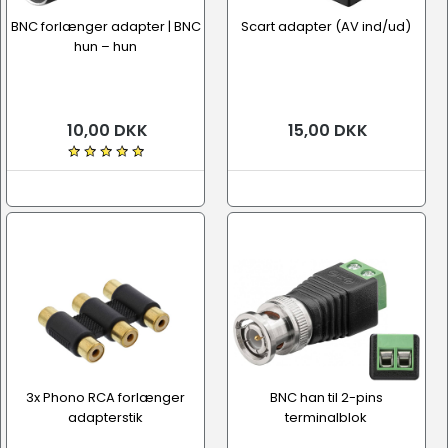
BNC forlænger adapter | BNC
Scart adapter (AV ind/ud)
hun – hun
10,00 DKK
15,00 DKK
3x Phono RCA forlænger
BNC han til 2-pins
adapterstik
terminalblok