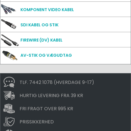
KOMPONENT VIDEO KABEL
SDI KABEL OG STIK
FIREWIRE (DV) KABEL
AV-STIK OG VÆGUDTAG
TLF. 7442 1078 (HVERDAGE 9-17)
HURTIG LEVERING FRA 39 KR
FRI FRAGT OVER 995 KR
PRISSIKKERHED