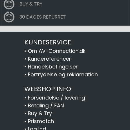
BUY & TRY
30 DAGES RETURRET
KUNDESERVICE
•
Om AV-Connection.dk
•
Kundereferencer
•
Handelsbetingelser
•
Fortrydelse og reklamation
WEBSHOP INFO
•
Forsendelse / levering
•
Betaling / EAN
•
Buy & Try
•
Prismatch
•
Log ind