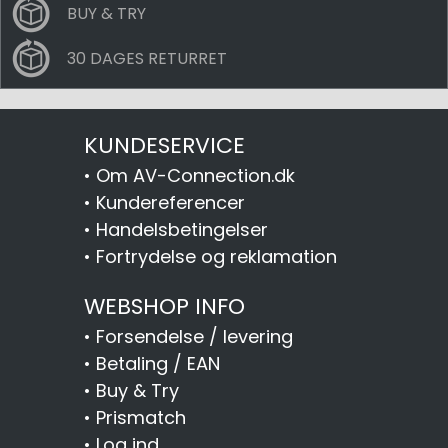
BUY & TRY
30 DAGES RETURRET
KUNDESERVICE
•
Om AV-Connection.dk
•
Kundereferencer
•
Handelsbetingelser
•
Fortrydelse og reklamation
WEBSHOP INFO
•
Forsendelse / levering
•
Betaling / EAN
•
Buy & Try
•
Prismatch
•
Log ind