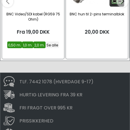
BNC Video/SDI kabel (RG59 75
BNC hun til 2-pins terminalblok
Ohm)
Fra
19,00
DKK
20,00
DKK
0,50 m.
1,0 m.
2,0 m.
Se alle
TLF. 7442 1078 (HVERDAGE 9-17)
HURTIG LEVERING FRA 39 KR
FRI FRAGT OVER 995 KR
PRISSIKKERHED