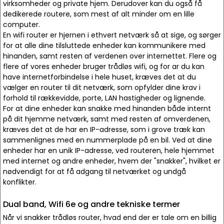
virksomheder og private hjem. Derudover kan du også få
dedikerede routere, som mest af alt minder om en lille
computer.
En wifi router er hjernen i ethvert netværk så at sige, og sørger
for at alle dine tilsluttede enheder kan kommunikere med
hinanden, samt resten af verdenen over internettet. Flere og
flere af vores enheder bruger trådløs wifi, og for ar du kan
have internetforbindelse i hele huset, kræves det at du
vælger en router til dit netværk, som opfylder dine krav i
forhold til rækkevidde, porte, LAN hastigheder og lignende.
For at dine enheder kan snakke med hinanden både internt
på dit hjemme netværk, samt med resten af omverdenen,
kræves det at de har en IP-adresse, som i grove træk kan
sammenlignes med en nummerplade på en bil. Ved at dine
enheder har en unik IP-adresse, ved routeren, hele hjemmet
med internet og andre enheder, hvem der "snakker", hvilket er
nødvendigt for at få adgang til netværket og undgå
konflikter.
Dual band, Wifi 6e og andre tekniske termer
Når vi snakker trådløs router, hvad end der er tale om en billig