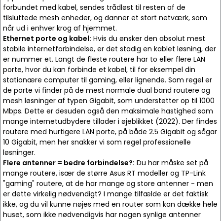
forbundet med kabel, sendes trådløst til resten af de
tilsluttede mesh enheder, og danner et stort netværk, som
når ud i enhver krog af hjemmet.
Ethernet porte og kabel:
Hvis du ønsker den absolut mest
stabile internetforbindelse, er det stadig en kablet løsning, der
er nummer et. Langt de fleste routere har to eller flere LAN
porte, hvor du kan forbinde et kabel, til for eksempel din
stationære computer til gaming, eller lignende. Som regel er
de porte vi finder på de mest normale dual band routere og
mesh løsninger af typen Gigabit, som understøtter op til 1000
Mbps. Dette er desuden også den maksimale hastighed som
mange internetudbydere tillader i øjeblikket (2022). Der findes
routere med hurtigere LAN porte, på både 2.5 Gigabit og sågar
10 Gigabit, men her snakker vi som regel professionelle
løsninger.
Flere antenner = bedre forbindelse?:
Du har måske set på
mange routere, især de større Asus RT modeller og TP-Link
"gaming" routere, at de har mange og store antenner - men
er dette virkelig nødvendigt? I mange tilfælde er det faktisk
ikke, og du vil kunne nøjes med en router som kan dække hele
huset, som ikke nødvendigvis har nogen synlige antenner