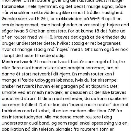
monteret. Disse routere giver dig den absolut bedst mulige
forbindelse i hele hjemmet, og det bedst mulige signal, både
når vi snakker rækkevidde og ikke mindst trådløs hastighed.
Ganske som ved 5 Ghz, er rækkevidden på Wi-Fi 6 også en
smule begrænset, men hastigheden er væsentligt højere end
sågar hvad 5 Ghz kan præstere. For at kunne få det fulde ud
af en router med Wi-Fi 6, kræves det også at de enheder du
bruger understøtter dette, hvilket stadig er ret begrænset,
hvor at mange stadig må "nøjes" med 5 Ghz som også er nok
i langt de fleste tilfælde stadig.
Mesh netværk:
Et mesh netværk består som regel af to, tre
eller flere dual band router som arbejder sammen, om at
danne ét stort netværk i dit hjem. En mesh router kan i
mange tilfælde udbygges løbende, hvis du for eksempel
ønsker netværk i haven eller garagen på et tidpunkt. Det
smarte ved et mesh netværk, er desuden at der ikke kræves
andet end strøm til dine mesh enheder, da de kommunikerer
sammen trådløst. Det er kun din "hoved mesh router" der skal
forbindes med et kabel, til enten modem eller fiber CPE fra
din internetudbyder. Alle moderne mesh routere i dag
understøtter dual band, og som regel enkel opsætning via en
applikation på din telefon. Signalet fra routeren som er