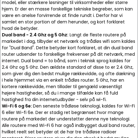
model, eller stærkere løsninger til virksomheder eller større
hjem. Er der en masse forskellige tekniske begreber, som kan
være en anelse forvirrende at finde rundt i. Derfor har vi
samlet en stor portion af dem herunder, og kort forklaret
hvad de betyder.
Dual band - 2.4 Ghz og 5 Ghz:
Langt de fleste routere på
markedet i dag, tilbyder et netværk og trådløs wifi som kaldes
for "Dual Band". Dette betyder kort forklaret, at din dual band
router udsender to forskellige frekvenser på dit netværk, med
internet. Dual band = to bånd, som i teknisk sprog kaldes for
2.4 Ghz og 5 Ghz. Den ældste standard af disse to er 2.4 Ghz,
som giver dig den bedst mulige rækkevidde, og ofte dækning
i hele hjemmet via en enkelt trådløs router. 5 Ghz, har en
kortere rækkevidde, men tillader til gengæld væsentligt
højere hastigheder, så du i mange tilfælde kan få fuld
hastighed fra din internetudbyder - selv på wi-fi.
Wi-Fi 6 og 6e:
Den seneste trådløse teknologi, kaldes for Wi-Fi
6 eller Wi-fi 6e. Der er stadig ret begrænset hvor mange
routere på markedet der understøtter denne nye teknologi.
Alle routere med Wi-Fi 6 har også indbygget dual band router,
hvilket reelt set betyder at de har tre trådløse radioer