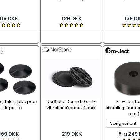
119 DKK
129 DKK
139 D
højttaler spike pads
NorStone Damp 50 anti-
Pro-Ject D
4-stk. pakke
vibrationsfødder, 4-pak
afkoblingsfødder
mm.)
169 DKK
219 DKK
Fra 249