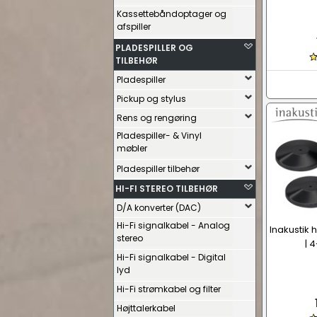
Kassettebåndoptager og
afspiller
PLADESPILLER OG
TILBEHØR
Pladespiller
Pickup og stylus
Rens og rengøring
Pladespiller- & Vinyl
møbler
Pladespiller tilbehør
HI-FI STEREO TILBEHØR
D/A konverter (DAC)
Hi-Fi signalkabel - Analog
Inakustik 
stereo
| 
Hi-Fi signalkabel - Digital
lyd
Hi-Fi strømkabel og filter
Højttalerkabel