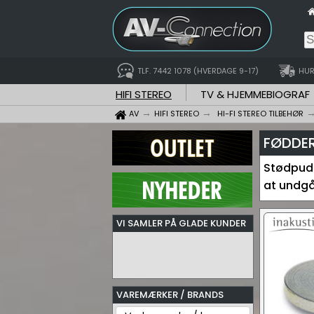
TLF. 7442 1078 (HVERDAGE 9-17)
HUR
HIFI STEREO
TV & HJEMMEBIOGRAF
AV
HIFI STEREO
HI-FI STEREO TILBEHØR
FØDDER
Stødpude
at undgå
VI SAMLER PÅ GLADE KUNDER
VAREMÆRKER / BRANDS