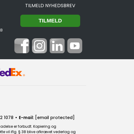
TILMELD NYHEDSBREV
2B
2 1078
• E-mail:
[email protected]
ladelse er forbudt. Kopiering og
 vil iflg. § 38 blive afkrævet vederlag og