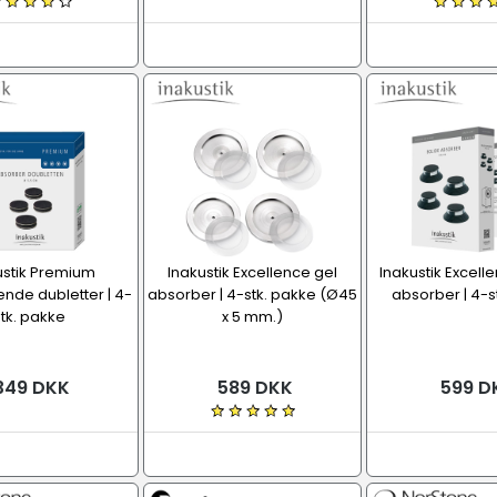
ustik Premium
Inakustik Excellence gel
Inakustik Excell
nde dubletter | 4-
absorber | 4-stk. pakke (Ø45
absorber | 4-s
stk. pakke
x 5 mm.)
349 DKK
589 DKK
599 D