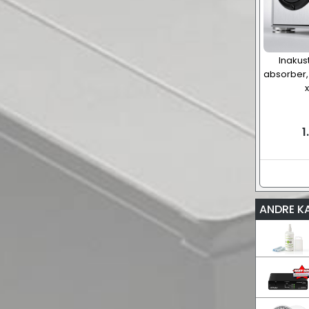
Inakus
absorber,
x
1
ANDRE K