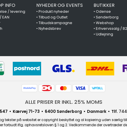
P INFO
NYHEDER OG EVENTS
BUTIKKER
lse / levering
•
Produkt nyheder
•
Odense
 / EAN
•
Tilbud og Outlet
•
Sønderborg
y
•
Tilbudskampagne
•
Webshop
ch
•
Nyhedsbrev
•
Erhvervssalg / B
•
Udlejning
ALLE PRISER ER INKL. 25% MOMS
547 • Kærvej 71-73 • 6400 Sønderborg • Danmark • Tlf.
744
g tekster på websitet er copyright beskyttet og al kopiering uden særlig til
r forbudt iflg. ophavsretsloven § 1 og 2. Vedkommende der overtræder dette