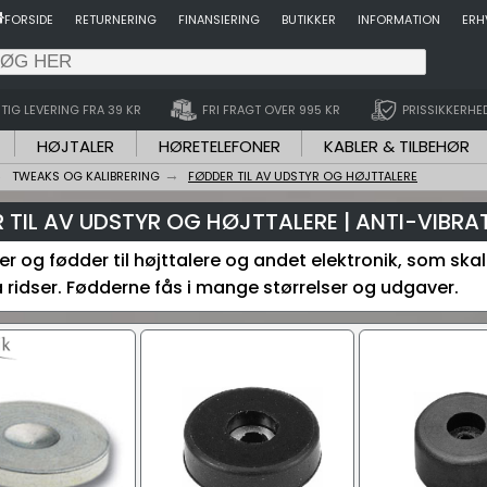
FORSIDE
RETURNERING
FINANSIERING
BUTIKKER
INFORMATION
ERH
TIG LEVERING FRA 39 KR
FRI FRAGT OVER 995 KR
PRISSIKKERHE
HØJTALER
HØRETELEFONER
KABLER & TILBEHØR
TWEAKS OG KALIBRERING
FØDDER TIL AV UDSTYR OG HØJTTALERE
 TIL AV UDSTYR OG HØJTTALERE | ANTI-VIBR
r og fødder til højttalere og andet elektronik, som skal
 ridser. Fødderne fås i mange størrelser og udgaver.