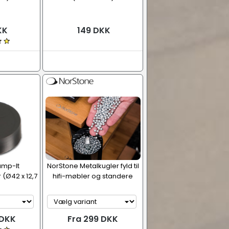
KK
149 DKK
amp-It
NorStone Metalkugler fyld til
 (Ø42 x 12,7
hifi-møbler og standere
 DKK
Fra 299 DKK