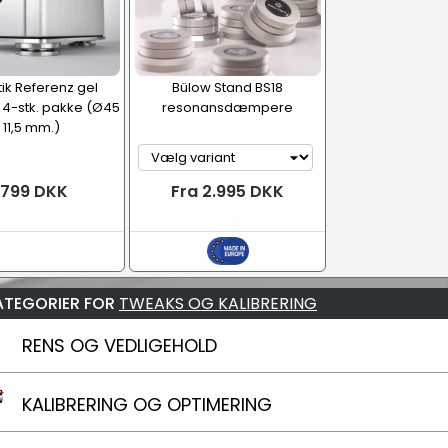
tik Referenz gel
Bülow Stand BS18
 4-stk. pakke (Ø45
resonansdæmpere
 11,5 mm.)
.799 DKK
Fra 2.995 DKK
ATEGORIER FOR
TWEAKS OG KALIBRERING
RENS OG VEDLIGEHOLD
KALIBRERING OG OPTIMERING