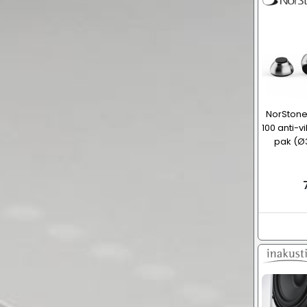
NorSton
100 anti-v
pak (Ø3