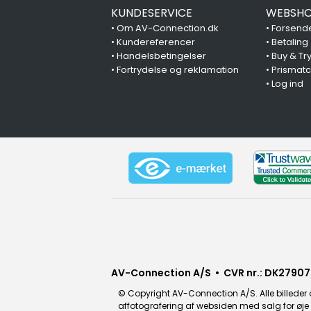
KUNDESERVICE
WEBSHO
•
Om AV-Connection.dk
•
Forsende
•
Kundereferencer
•
Betaling
•
Handelsbetingelser
•
Buy & Tr
•
Fortrydelse og reklamation
•
Prismat
•
Log ind
AV-Connection A/S • CVR nr.: DK27907
© Copyright AV-Connection A/S. Alle billeder o
affotografering af websiden med salg for øje e