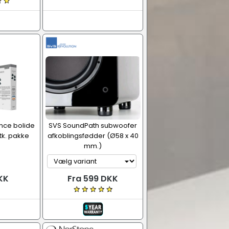
ence bolide
SVS SoundPath subwoofer
tk. pakke
afkoblingsfødder (Ø58 x 40
mm.)
KK
Fra 599 DKK