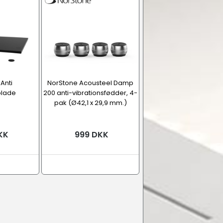
Anti
NorStone Acousteel Damp
plade
200 anti-vibrationsfødder, 4-
pak (Ø42,1 x 29,9 mm.)
KK
999 DKK