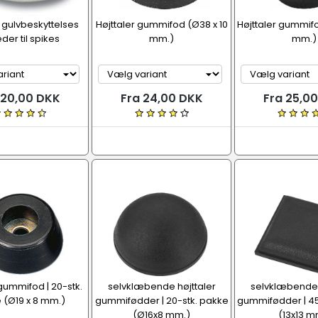
k gulvbeskyttelses
Højttaler gummifod (Ø38 x 10
Højttaler gummif
der til spikes
mm.)
mm.)
 20,00 DKK
Fra 24,00 DKK
Fra 25,0
 gummifod | 20-stk.
selvklæbende højttaler
selvklæbende 
 (Ø19 x 8 mm.)
gummifødder | 20-stk. pakke
gummifødder | 45
(Ø16x8 mm.)
(13x13 m