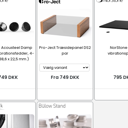
e Acousteel Damp
Pro-Ject Træsidepanel DS2
NorStone 
ibrationsfødder, 4-
par
vibrations
8,6 x 22,5 mm.)
749 DKK
Fra 749 DKK
795 D