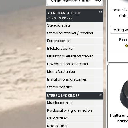
Inakusti
STEREOANLÆG OG
enhe
FORSTÆRKERE
Stereoanlæg
Stereo forstærker / receiver
Fra
Forforstærker
Effektforstærker
Multikanal effektforstærker
Hovedtelefon forstærker
Mono forstærker
Installationsforstærker
Stereo højtaler
STEREO LYDKILDER
Musikstreamer
Pladespiller / grammofon
Højttaler
CD afspiller
pakke
Radio tuner