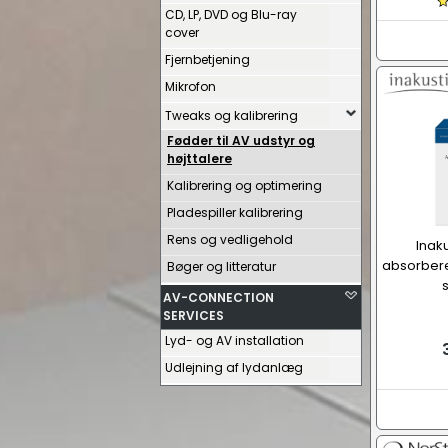
CD, LP, DVD og Blu-ray
cover
Fjernbetjening
Mikrofon
Tweaks og kalibrering
Fødder til AV udstyr og
højttalere
Kalibrering og optimering
Pladespiller kalibrering
Rens og vedligehold
Inak
absorbere
Bøger og litteratur
AV-CONNECTION
SERVICES
Lyd- og AV installation
Udlejning af lydanlæg