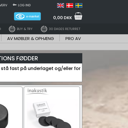
VERV
LOG IND
0,00 DKK
D
BUY & TRY
30 DAGES RETURRET
AV MØBLER & OPHÆNG
PRO AV
ATIONS FØDDER
 stå fast på underlaget og/eller for