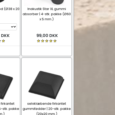
od (Ø38 x 20
Inakustik Star XL gummi
absorber | 4-stk. pakke (Ø60
x 5 mm.)
0 DKK
99,00 DKK
firkantet
selvklæbende firkantet
-stk. pakke
gummifødder | 20-stk. pakke
m.)
(20x20 mm.)