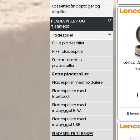
Kassettebåndoptager og
afspiller
PLADESPILLER OG
TILBEHØR
Pladespiller
Billig pladespiller
Hi-Fi pladespiller
Fuldautomatisk
Lenco LS
pladespiller
me
Retro pladespiller
Pladespiller med højttalere
Pladespillere med
1
Bluetooth
Pladespillere med
indbygget RIAA
Pladespillere med
indbygget USB
PLADESPILLER TILBEHØR