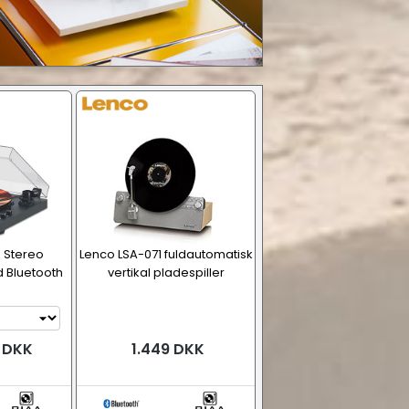
5 Stereo
Lenco LSA-071 fuldautomatisk
d Bluetooth
vertikal pladespiller
9 DKK
1.449 DKK