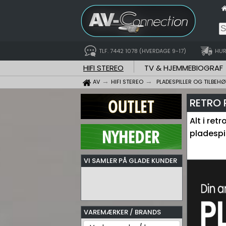
TLF. 7442 1078 (HVERDAGE 9-17)
HUR
HIFI STEREO
TV & HJEMMEBIOGRAF
AV
HIFI STEREO
PLADESPILLER OG TILBEHØ
RETRO 
Alt i re
pladespi
VI SAMLER PÅ GLADE KUNDER
VAREMÆRKER / BRANDS