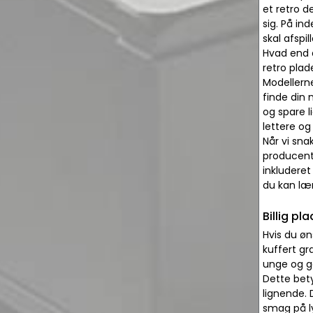
et retro 
sig. På in
skal afspil
Hvad end d
retro plad
Modellerne
finde din 
og spare l
lettere og
Når vi sna
producente
inkluderet
du kan læn
Billig pl
Hvis du ø
kuffert g
unge og g
Dette bety
lignende. 
smag på ly