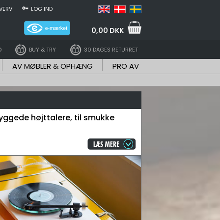
VERV
LOG IND
0,00 DKK
D
BUY & TRY
30 DAGES RETURRET
AV MØBLER & OPHÆNG
PRO AV
byggede højttalere, til smukke