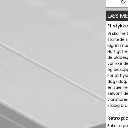
LÆS ME
Et stykke
Vi skal he
startede 
lagret mus
Hurtigt fr
de pladesp
var ikke d
og pickup
For at hyl
dag i dag
er især Te
Selvom des
vibratione
stadig bru
Retro pl
Enkelte pr