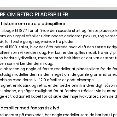
RE OM RETRO PLADESPILLER
 historie om retro pladespillere
lt tilbage til 1877 for at finde den spæde start og første pladespil
som en simpel afspiller uden nogen decideret pick up, tog verd
ik for første gang nogensinde fra plader.
em til 1900-tallet, blev det århundrede hvor vi så den første 
illere som vi kender i dag. Her kunne der spilles musik fra vinyl 
en bedste lydkvalitet, men det stod helt klart at det var et stort f
pen som vi kender dem i dag.
de historien og nogle af første modeller af pladespillere fra de fo
, stadig modeller der minder meget om de gamle grammofoner, og
chnics med deres SL-1210 afspiller et godt eksempel.
ignet er klassisk og retro, er der bedre teknik indvendigt, såsom
r i pladen, og sågar mulighed for at forbinde trådløst via bluetoot
ge et traditionelt kabel for at sikre den høje lydkvalitet, som de 
adespiller med fantastisk lyd
oducenter på markedet, har nogle modeller som de har haft i pr