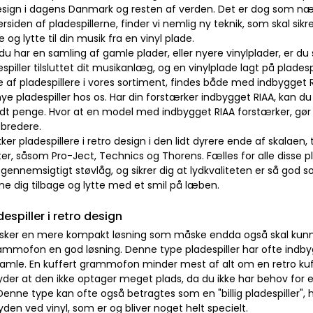
design i dagens Danmark og resten af verden. Det er dog som næ
dersiden af pladespillerne, finder vi nemlig ny teknik, som skal sik
le og lytte til din musik fra en vinyl plade.
u har en samling af gamle plader, eller nyere vinylplader, er du 
espiller tilsluttet dit musikanlæg, og en vinylplade lagt på pladesp
 af pladespillere i vores sortiment, findes både med indbygget 
nye pladespiller hos os. Har din forstærker indbygget RIAA, kan 
idt penge. Hvor at en model med indbygget RIAA forstærker, gør 
 bredere.
kker pladespillere i retro design i den lidt dyrere ende af skalaen,
r, såsom Pro-Ject, Technics og Thorens. Fælles for alle disse pla
 gennemsigtigt støvlåg, og sikrer dig at lydkvaliteten er så god 
e dig tilbage og lytte med et smil på læben.
adespiller i retro design
nsker en mere kompakt løsning som måske endda også skal kunne
rammofon en god løsning. Denne type pladespiller har ofte indb
amle. En kuffert grammofon minder mest af alt om en retro kuf
der at den ikke optager meget plads, da du ikke har behov for e
Denne type kan ofte også betragtes som en "billig pladespiller",
den ved vinyl, som er og bliver noget helt specielt.