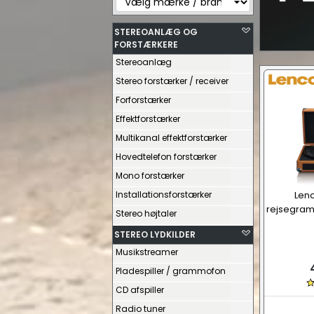
STEREOANLÆG OG
FORSTÆRKERE
Stereoanlæg
Stereo forstærker / receiver
Forforstærker
Effektforstærker
Multikanal effektforstærker
Hovedtelefon forstærker
Mono forstærker
Installationsforstærker
Lenc
rejsegram
Stereo højtaler
STEREO LYDKILDER
Musikstreamer
Pladespiller / grammofon
CD afspiller
Radio tuner