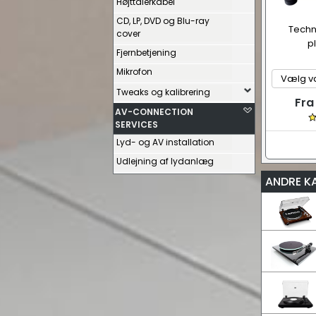
Højttalerkabel
CD, LP, DVD og Blu-ray
Techn
cover
p
Fjernbetjening
Mikrofon
Tweaks og kalibrering
Fra
AV-CONNECTION
SERVICES
Lyd- og AV installation
Udlejning af lydanlæg
ANDRE K