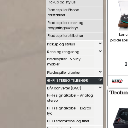
Pickup og stylus
Pladespiller Phono
forstærker
Pladespiller rens- og
rengøringsudstyr
Lenc
Pladespillere tilbehør
pladespil
Pickup og stylus
Rens og rengøring
Pladespiller- & Vinyl
2
møbler
Pladespiller tilbehør
HI-FI STEREO TILBEHØR
D/A konverter (DAC)
Hi-Fi signalkabel - Analog
stereo
Hi-Fi signalkabel - Digital
lyd
Hi-Fi strømkabel og filter