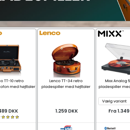
o TT-10 retro
Lenco TT-34 retro
Mixx Analog 
ofon med højttaler
pladespiller med højttaler
pladespiller me
489 DKK
1.259 DKK
Fra 1.34