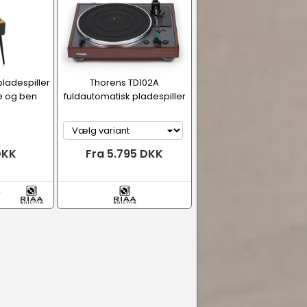
ladespiller
Thorens TD102A
e og ben
fuldautomatisk pladespiller
DKK
Fra 5.795 DKK