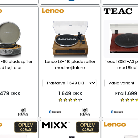
-66 pladespiller
Lenco LS-410 pladespiller
Teac 180BT-A3 p
d højttaler
med højttalere
med Bluet
.479 DKK
1.649 DKK
Fra 1.69