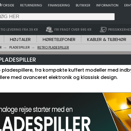
FORSIDE
RETURNERING
FINANSIERING
BUTIKKER
INFORMATION
ERH
TIG LEVERING FRA 39 KR
FRI FRAGT OVER 995 KR
PRISSIKKERHE
HØJTALER
HØRETELEFONER
KABLER & TILBEHØR
R
PLADESPILLER
RETRO PLADESPILLER
PLADESPILLER
tro pladespillere, fra kompakte kuffert modeller med ind
llere med avanceret elektronik og klassisk design.