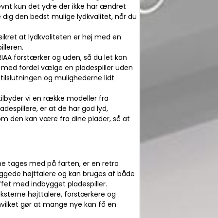
vnt kun det ydre der ikke har ændret
re dig den bedst mulige lydkvalitet, når du
sikret at lydkvaliteten er høj med en
illeren.
RIAA forstærker og uden, så du let kan
du med fordel vælge en pladespiller uden
tilslutningen og mulighederne lidt
 tilbyder vi en række modeller fra
despillere, er at de har god lyd,
som den kan være fra dine plader, så at
 tages med på farten, er en retro
yggede højttalere og kan bruges af både
fet med indbygget pladespiller.
ksterne højttalere, forstærkere og
 hvilket gør at mange nye kan få en