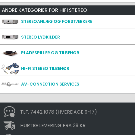
ANDRE KATEGORIER FOR
HIFI STEREO
STEREOANLÆG OG FORSTÆRKERE
STEREO LYDKILDER
PLADESPILLER OG TILBEHØR
HI-FI STEREO TILBEHØR
AV-CONNECTION SERVICES
TLF. 7442 1078 (HVERDAGE 9-17)
HURTIG LEVERING FRA 39 KR