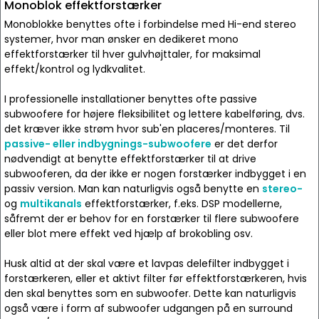
Monoblok effektforstærker
Monoblokke benyttes ofte i forbindelse med Hi-end stereo
systemer, hvor man ønsker en dedikeret mono
effektforstærker til hver gulvhøjttaler, for maksimal
effekt/kontrol og lydkvalitet.
I professionelle installationer benyttes ofte passive
subwoofere for højere fleksibilitet og lettere kabelføring, dvs.
det kræver ikke strøm hvor sub'en placeres/monteres. Til
passive- eller indbygnings-subwoofere
er det derfor
nødvendigt at benytte effektforstærker til at drive
subwooferen, da der ikke er nogen forstærker indbygget i en
passiv version. Man kan naturligvis også benytte en
stereo-
og
multikanals
effektforstærker, f.eks. DSP modellerne,
såfremt der er behov for en forstærker til flere subwoofere
eller blot mere effekt ved hjælp af brokobling osv.
Husk altid at der skal være et lavpas delefilter indbygget i
forstærkeren, eller et aktivt filter før effektforstærkeren, hvis
den skal benyttes som en subwoofer. Dette kan naturligvis
også være i form af subwoofer udgangen på en surround