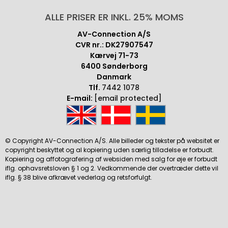
ALLE PRISER ER INKL. 25% MOMS
AV-Connection A/S
CVR nr.: DK27907547
Kærvej 71-73
6400 Sønderborg
Danmark
Tlf.
7442 1078
E-mail:
[email protected]
© Copyright AV-Connection A/S. Alle billeder og tekster på websitet er
copyright beskyttet og al kopiering uden særlig tilladelse er forbudt.
Kopiering og affotografering af websiden med salg for øje er forbudt
iflg. ophavsretsloven § 1 og 2. Vedkommende der overtræder dette vil
iflg. § 38 blive afkrævet vederlag og retsforfulgt.