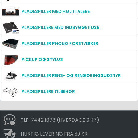
PLADESPILLER MED HØJTTALERE
PLADESPILLERE MED INDBYGGET USB
PLADESPILLER PHONO FORSTÆRKER
PICKUP OG STYLUS
PLADESPILLER RENS- OG RENGØRINGSUDSTYR
PLADESPILLERE TILBEHØR
TLF. 7442 1078 (HVERDAGE 9-17)
HURTIG LEVERING FRA 39 KR