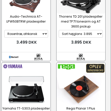
Audio-Technica AT-
Thorens TD 201 pladespiller
LPW50BTRW pladespiller
med TP71 tonearm og AT
3600 pickup
3.499 DKK
3.895 DKK
Yamaha TT-S303 pladespiller
Rega Planar 1 Plus