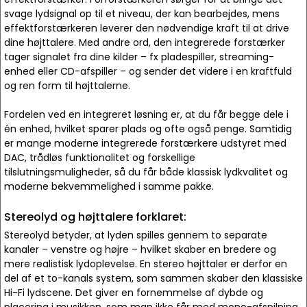
svage lydsignal op til et niveau, der kan bearbejdes, mens
effektforstærkeren leverer den nødvendige kraft til at drive
dine højttalere. Med andre ord, den integrerede forstærker
tager signalet fra dine kilder – fx pladespiller, streaming-
enhed eller CD-afspiller – og sender det videre i en kraftfuld
og ren form til højttalerne.
Fordelen ved en integreret løsning er, at du får begge dele i
én enhed, hvilket sparer plads og ofte også penge. Samtidig
er mange moderne integrerede forstærkere udstyret med
DAC, trådløs funktionalitet og forskellige
tilslutningsmuligheder, så du får både klassisk lydkvalitet og
moderne bekvemmelighed i samme pakke.
Stereolyd og højttalere forklaret:
Stereolyd betyder, at lyden spilles gennem to separate
kanaler – venstre og højre – hvilket skaber en bredere og
mere realistisk lydoplevelse. En stereo højttaler er derfor en
del af et to-kanals system, som sammen skaber den klassiske
Hi-Fi lydscene. Det giver en fornemmelse af dybde og