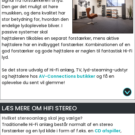
signal fra forstærkeren til lyd.
Den gør det muligt at høre
musikken, og dens kvalitet har
stor betydning for, hvordan den
endelige lydoplevelse bliver. I
passive systemer skal
højttaleren tilkobles en separat forstærker, mens aktive
højttalere har en indbygget forstærker. Kombinationen af en
god forstærker og gode højttalere er nøglen til fantastisk Hi-Fi
lyd.
Se det store udvalg af Hi-Fi anlæg, TV, lyd-steaming-udstyr
og højttalere hos
AV-Connections butikker
og få en
oplevelse du sent vil glemme!
LÆS MERE OM HIFI STEREO
Hvilket stereoanlæg skal jeg vælge?
Traditionelle Hi-Fi anlæg består normalt af en stereo
forstærker og en lyd kilde i form af f.eks. en
CD afspiller
,