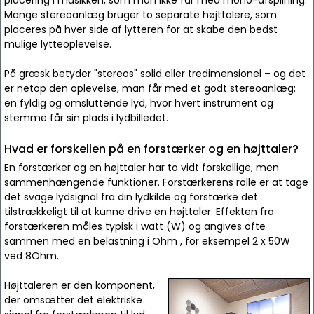
placering i musikken, som man ikke får med mono-afspilning.
Mange stereoanlæg bruger to separate højttalere, som
placeres på hver side af lytteren for at skabe den bedst
mulige lytteoplevelse.
På græsk betyder "stereos" solid eller tredimensionel – og det
er netop den oplevelse, man får med et godt stereoanlæg:
en fyldig og omsluttende lyd, hvor hvert instrument og
stemme får sin plads i lydbilledet.
Hvad er forskellen på en forstærker og en højttaler?
En forstærker og en højttaler har to vidt forskellige, men
sammenhængende funktioner. Forstærkerens rolle er at tage
det svage lydsignal fra din lydkilde og forstærke det
tilstrækkeligt til at kunne drive en højttaler. Effekten fra
forstærkeren måles typisk i watt (W) og angives ofte
sammen med en belastning i Ohm , for eksempel 2 x 50W
ved 8Ohm.
Højttaleren er den komponent,
der omsætter det elektriske