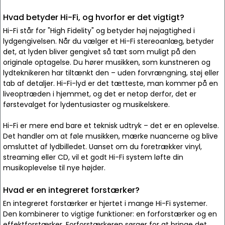
Hvad betyder Hi-Fi, og hvorfor er det vigtigt?
Hi-Fi står for "High Fidelity" og betyder høj nøjagtighed i
lydgengivelsen. Når du vælger et Hi-Fi stereoanlæg, betyder
det, at lyden bliver gengivet så tæt som muligt på den
originale optagelse. Du hører musikken, som kunstneren og
lydteknikeren har tiltænkt den – uden forvrængning, støj eller
tab af detaljer. Hi-Fi-lyd er det tætteste, man kommer på en
liveoptræden i hjemmet, og det er netop derfor, det er
førstevalget for lydentusiaster og musikelskere.
Hi-Fi er mere end bare et teknisk udtryk – det er en oplevelse.
Det handler om at føle musikken, mærke nuancerne og blive
omsluttet af lydbilledet. Uanset om du foretrækker vinyl,
streaming eller CD, vil et godt Hi-Fi system løfte din
musikoplevelse til nye højder.
Hvad er en integreret forstærker?
En integreret forstærker er hjertet i mange Hi-Fi systemer.
Den kombinerer to vigtige funktioner: en forforstærker og en
effektforstærker. Forforstærkeren sørger for at bringe det