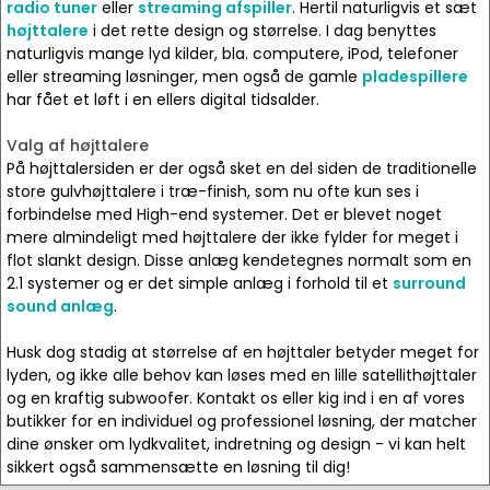
radio tuner
eller
streaming afspiller
. Hertil naturligvis et sæt
højttalere
i det rette design og størrelse. I dag benyttes
naturligvis mange lyd kilder, bla. computere, iPod, telefoner
eller streaming løsninger, men også de gamle
pladespillere
har fået et løft i en ellers digital tidsalder.
Valg af højttalere
På højttalersiden er der også sket en del siden de traditionelle
store gulvhøjttalere i træ-finish, som nu ofte kun ses i
forbindelse med High-end systemer. Det er blevet noget
mere almindeligt med højttalere der ikke fylder for meget i
flot slankt design. Disse anlæg kendetegnes normalt som en
2.1 systemer og er det simple anlæg i forhold til et
surround
sound anlæg
.
Husk dog stadig at størrelse af en højttaler betyder meget for
lyden, og ikke alle behov kan løses med en lille satellithøjttaler
og en kraftig subwoofer. Kontakt os eller kig ind i en af vores
butikker for en individuel og professionel løsning, der matcher
dine ønsker om lydkvalitet, indretning og design - vi kan helt
sikkert også sammensætte en løsning til dig!