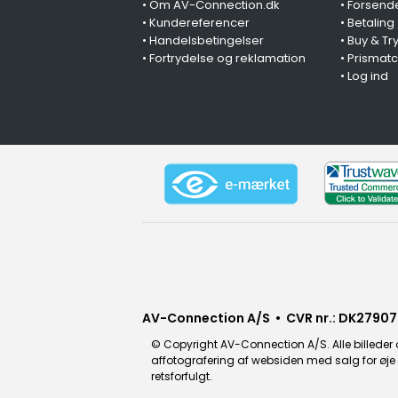
•
Om AV-Connection.dk
•
Forsende
•
Kundereferencer
•
Betaling
•
Handelsbetingelser
•
Buy & Tr
•
Fortrydelse og reklamation
•
Prismat
•
Log ind
AV-Connection A/S • CVR nr.: DK27907
© Copyright AV-Connection A/S. Alle billeder o
affotografering af websiden med salg for øje e
retsforfulgt.