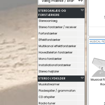
STEREOANLÆG OG
FORSTÆRKERE
Stereoanlæg
Stereo forstærker / receiver
Forforstærker
Effektforstærker
Multikanal effektforstærker
Hovedtelefon forstærker
Mono forstærker
Installationsforstærker
Stereo højtaler
STEREO LYDKILDER
Musical F
Ro
Musikstreamer
Pladespiller / grammofon
CD afspiller
Radio tuner