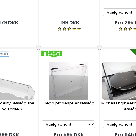
179 DKK
199 DKK
Fra 295
idelity Støvlåg The
Rega pladespiller støvlåg
Michell Engineer
und Table S
Støvlå
399 DKK
Fra 595 DKK
Fra 645