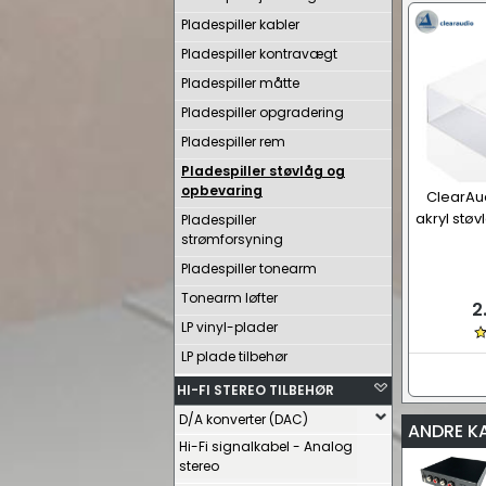
Pladespiller kabler
Pladespiller kontravægt
Pladespiller måtte
Pladespiller opgradering
Pladespiller rem
Pladespiller støvlåg og
opbevaring
ClearAu
akryl støv
Pladespiller
strømforsyning
Pladespiller tonearm
Tonearm løfter
2
LP vinyl-plader
LP plade tilbehør
HI-FI STEREO TILBEHØR
D/A konverter (DAC)
ANDRE K
Hi-Fi signalkabel - Analog
stereo