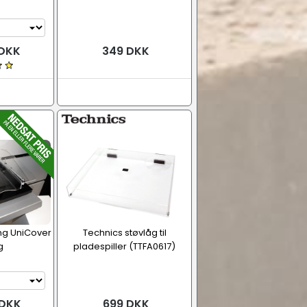
 DKK
349 DKK
ing UniCover
Technics støvlåg til
g
pladespiller (TTFA0617)
 DKK
699 DKK