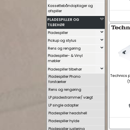
Kassettebåndoptager og
afspiller
PLADESPILLER OG
TILBEHØR
Pladespiller
Pickup og stylus
Rens og rengøring
Pladespiller- & Vinyl
møbler
Pladespiller tilbehør
Technics p
Pladespiller Phono
(
forstærker
Rens og rengøring
LP pladestrammer/ vægt
LP single adapter
Pladespiller headshell
Pladespiller hylde
Pladespiller justering