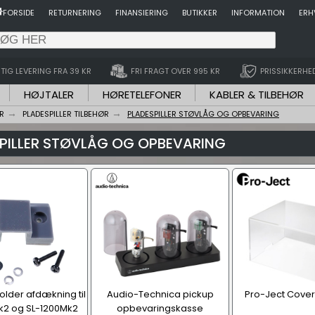
FORSIDE
RETURNERING
FINANSIERING
BUTIKKER
INFORMATION
ERH
TIG LEVERING FRA 39 KR
FRI FRAGT OVER 995 KR
PRISSIKKERHE
HØJTALER
HØRETELEFONER
KABLER & TILBEHØR
R
PLADESPILLER TILBEHØR
PLADESPILLER STØVLÅG OG OPBEVARING
PILLER STØVLÅG OG OPBEVARING
lder afdækning til
Audio-Technica pickup
Pro-Ject Cover 
k2 og SL-1200Mk2
opbevaringskasse