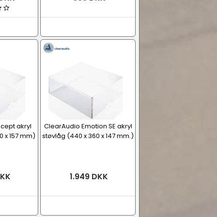
cept akryl
ClearAudio Emotion SE akryl
80 x 157 mm)
støvlåg (440 x 360 x 147 mm.)
DKK
1.949 DKK