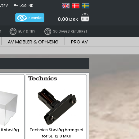
VERV
LOG IND
0,00 DKK
D
BUY & TRY
30 DAGES RETURRET
AV MØBLER & OPHÆNG
PRO AV
It støvlåg
Technics Støvlåg hængsel
for SL-1210 MKII