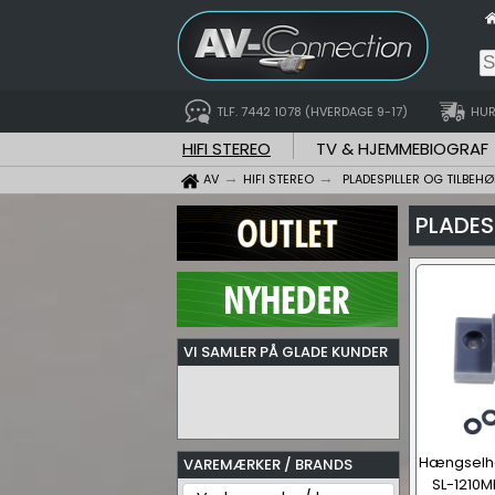
TLF. 7442 1078 (HVERDAGE 9-17)
HUR
HIFI STEREO
TV & HJEMMEBIOGRAF
AV
HIFI STEREO
PLADESPILLER OG TILBEHØ
PLADES
VI SAMLER PÅ GLADE KUNDER
Hængselho
VAREMÆRKER / BRANDS
SL-1210M