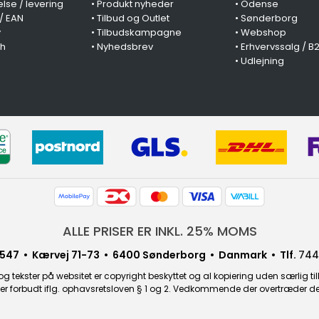
lse / levering
•
Produkt nyheder
•
Odense
 / EAN
•
Tilbud og Outlet
•
Sønderborg
y
•
Tilbudskampagne
•
Webshop
ch
•
Nyhedsbrev
•
Erhvervssalg / B
•
Udlejning
ALLE PRISER ER INKL. 25% MOMS
547 • Kærvej 71-73 • 6400 Sønderborg • Danmark • Tlf.
744
g tekster på websitet er copyright beskyttet og al kopiering uden særlig til
r forbudt iflg. ophavsretsloven § 1 og 2. Vedkommende der overtræder dette