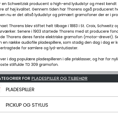
 en Schweitzisk producent a high-end lydudstyr og mest kendt f
lere af høj kvalitet. Gennem tiden har Thorens også produceret
men nu er det altså lydudstyr og primært gramofoner der er i pr
maet Thorens blev stiftet helt tilbage i 1883 i St. Croix, Schwei
urværker. Senere i 1903 startede Thorens med at producere fono
de Thorens deres første elektriske gramofon (motor-drevet). S
 en række audiofile pladespillere, som stadig den dag i dag er
ertragtede for samlere og lyd-entutiaster.
ver i dag populære pladespilleren i alle prisklasser, og har for ny
oste stilfulde TD 309 gramofon.
ATEGORIER FOR
PLADESPILLER OG TILBEHØR
PLADESPILLER
PICKUP OG STYLUS