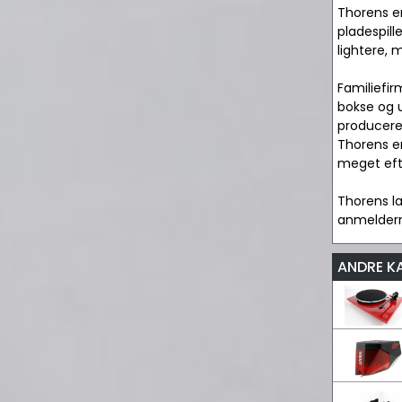
Thorens er
pladespil
lightere, 
Familiefir
bokse og 
producere
Thorens en
meget eft
Thorens la
anmelderr
ANDRE K