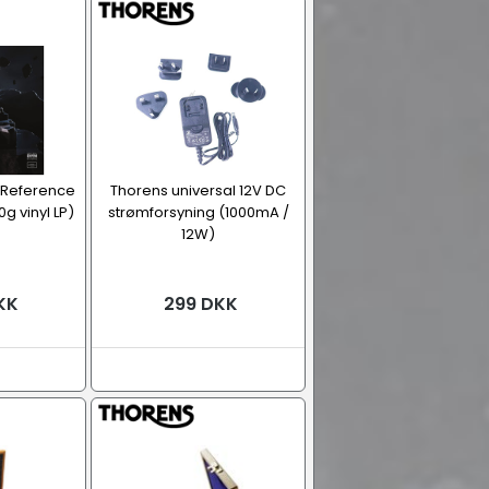
 Reference
Thorens universal 12V DC
0g vinyl LP)
strømforsyning (1000mA /
12W)
KK
299 DKK