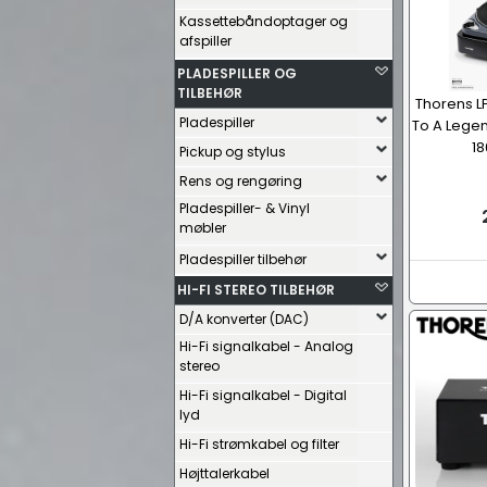
Kassettebåndoptager og
afspiller
PLADESPILLER OG
TILBEHØR
Thorens LP
Pladespiller
To A Legen
18
Pickup og stylus
Rens og rengøring
Pladespiller- & Vinyl
møbler
Pladespiller tilbehør
HI-FI STEREO TILBEHØR
D/A konverter (DAC)
Hi-Fi signalkabel - Analog
stereo
Hi-Fi signalkabel - Digital
lyd
Hi-Fi strømkabel og filter
Højttalerkabel