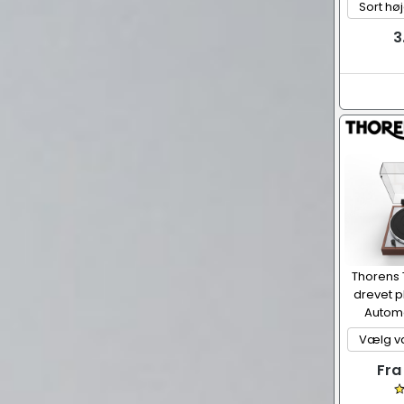
3
Thorens 
drevet p
Automa
Fra