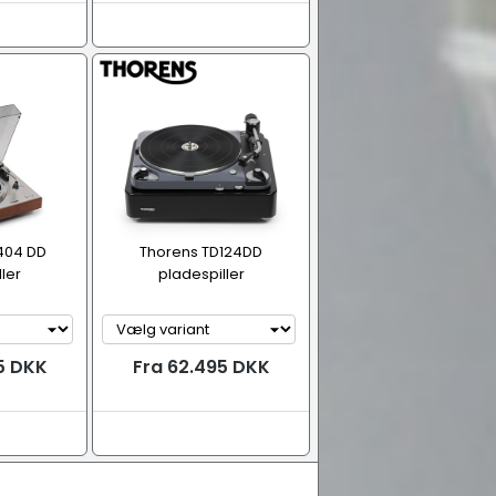
404 DD
Thorens TD124DD
ler
pladespiller
5 DKK
Fra 62.495 DKK