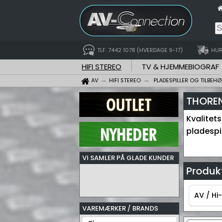
TLF. 7442 1078 (HVERDAGE 9-17)
HUR
HIFI STEREO
TV & HJEMMEBIOGRAF
AV
HIFI STEREO
PLADESPILLER OG TILBEHØ
THOREN
Kvalitet
pladespil
VI SAMLER PÅ GLADE KUNDER
Produkt
AV / Hi-
VAREMÆRKER / BRANDS
AV / Hi