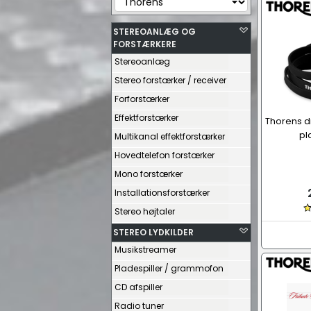
STEREOANLÆG OG
FORSTÆRKERE
Stereoanlæg
Stereo forstærker / receiver
Forforstærker
Effektforstærker
Thorens d
pl
Multikanal effektforstærker
Hovedtelefon forstærker
Mono forstærker
Installationsforstærker
Stereo højtaler
STEREO LYDKILDER
Musikstreamer
Pladespiller / grammofon
CD afspiller
Radio tuner