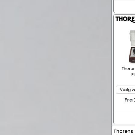
Thoren
P
Fra
Thorens 