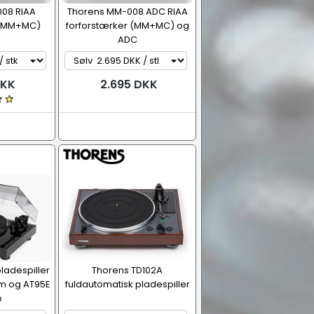
08 RIAA
Thorens MM-008 ADC RIAA
 (MM+MC)
forforstærker (MM+MC) og
ADC
DKK
2.695 DKK
ladespiller
Thorens TD102A
m og AT95E
fuldautomatisk pladespiller
p