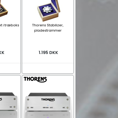
t i træboks
Thorens Stabilizer,
pladestrammer
KK
1.195 DKK