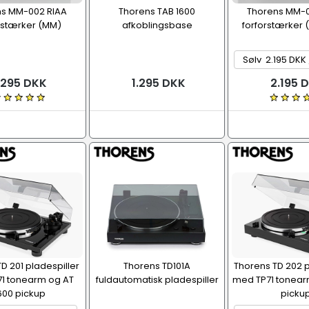
ns MM-002 RIAA
Thorens TAB 1600
Thorens MM-0
rstærker (MM)
afkoblingsbase
forforstærker
.295 DKK
1.295 DKK
2.195 
D 201 pladespiller
Thorens TD101A
Thorens TD 202 p
1 tonearm og AT
fuldautomatisk pladespiller
med TP71 tonear
600 pickup
picku