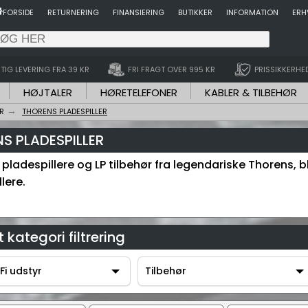
FORSIDE
RETURNERING
FINANSIERING
BUTIKKER
INFORMATION
ERH
TIG LEVERING FRA 39 KR
FRI FRAGT OVER 995 KR
PRISSIKKERHE
HØJTALER
HØRETELEFONER
KABLER & TILBEHØR
R
THORENS PLADESPILLER
S PLADESPILLER
s pladespillere og LP tilbehør fra legendariske Thorens,
lere.
 kategori filtrering
Fi udstyr
Tilbehør
-Fi udstyr
Tilbehør