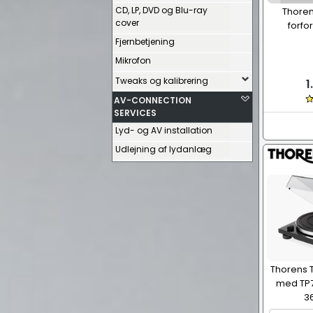
CD, LP, DVD og Blu-ray
Thore
cover
forfo
Fjernbetjening
Mikrofon
Tweaks og kalibrering
1
AV-CONNECTION
SERVICES
Lyd- og AV installation
Udlejning af lydanlæg
Thorens T
med TP7
3