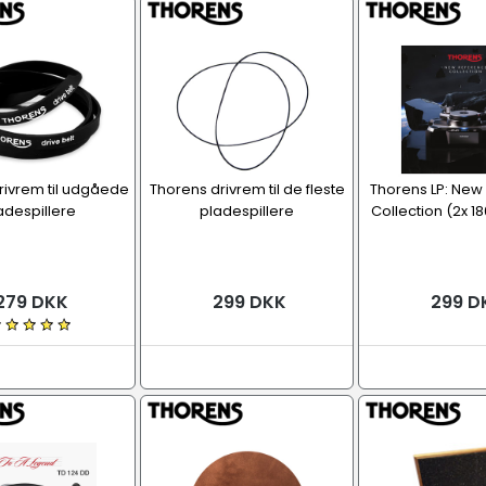
rivrem til udgåede
Thorens drivrem til de fleste
Thorens LP: New
adespillere
pladespillere
Collection (2x 18
279 DKK
299 DKK
299 D