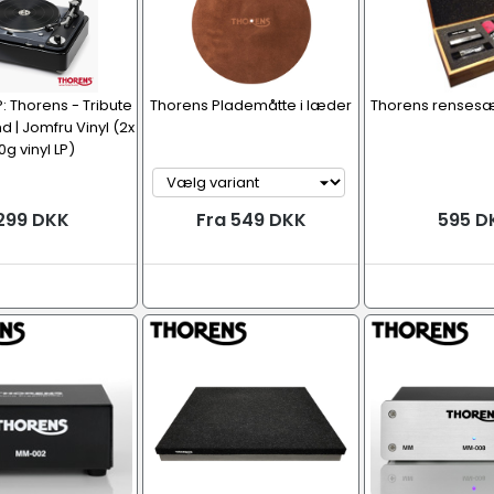
: Thorens - Tribute
Thorens Plademåtte i læder
Thorens rensesæ
d | Jomfru Vinyl (2x
0g vinyl LP)
299 DKK
Fra 549 DKK
595 D