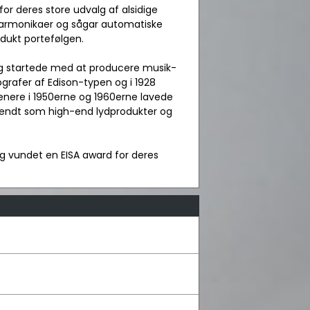
or deres store udvalg af alsidige
 harmonikaer og sågar automatiske
odukt portefølgen.
tz og startede med at producere musik-
grafer af Edison-typen og i 1928
enere i 1950erne og 1960erne lavede
 kendt som high-end lydprodukter og
lig vundet en EISA award for deres