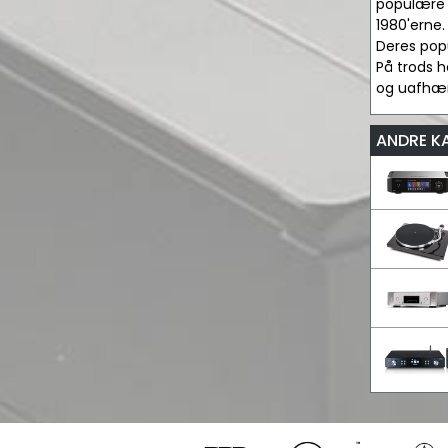
populære t
1980'erne
Deres popu
På trods h
og uafhæn
ANDRE K