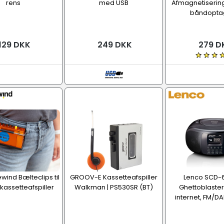
rens
med USB
Afmagnetisering
båndopta
129 DKK
249 DKK
279 D
wind Bælteclips til
GROOV-E Kassetteafspiller
Lenco SCD-
assetteafspiller
Walkman | PS530SR (BT)
Ghettoblaster 
internet, FM/D