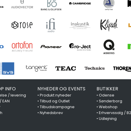
P INFO
NYHEDER OG EVENTS
BUTIKKER
lse / levering
•
Produkt nyheder
•
Odense
 / EAN
•
Tilbud og Outlet
•
Sønderborg
y
•
Tilbudskampagne
•
Webshop
ch
•
Nyhedsbrev
•
Erhvervssalg / B
•
Udlejning