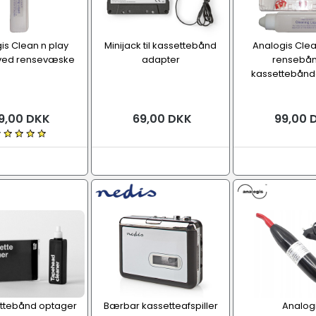
is Clean n play
Minijack til kassettebånd
Analogis Clea
ved rensevæske
adapter
rensebånd
kassettebånd
9,00 DKK
69,00 DKK
99,00 
ttebånd optager
Bærbar kassetteafspiller
Analog