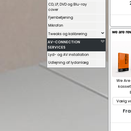
CD, LP, DVD og Blu-ray
cover
Fjernbetjening
Mikrofon
Tweaks og kalibrering
AV-CONNECTION
SERVICES
Lyd- og AV installation
Udlejning af lydanlæg
We Are
kasset
Fra