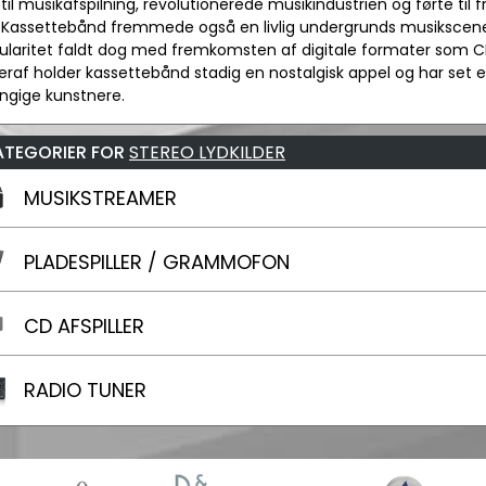
il musikafspilning, revolutionerede musikindustrien og førte t
. Kassettebånd fremmede også en livlig undergrunds musikscen
laritet faldt dog med fremkomsten af digitale formater som CD'
eraf holder kassettebånd stadig en nostalgisk appel og har set
gige kunstnere.
ATEGORIER FOR
STEREO LYDKILDER
MUSIKSTREAMER
PLADESPILLER / GRAMMOFON
CD AFSPILLER
RADIO TUNER