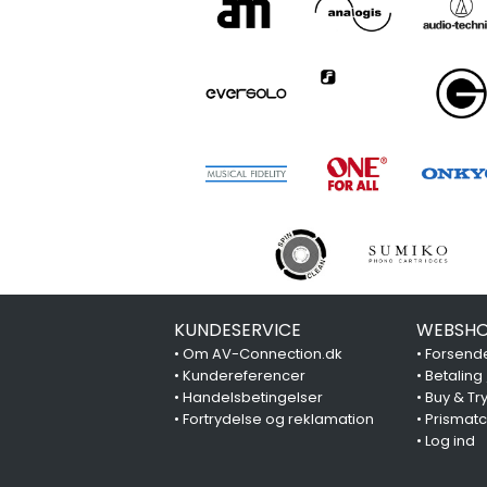
KUNDESERVICE
WEBSHO
•
Om AV-Connection.dk
•
Forsende
•
Kundereferencer
•
Betaling
•
Handelsbetingelser
•
Buy & Tr
•
Fortrydelse og reklamation
•
Prismat
•
Log ind