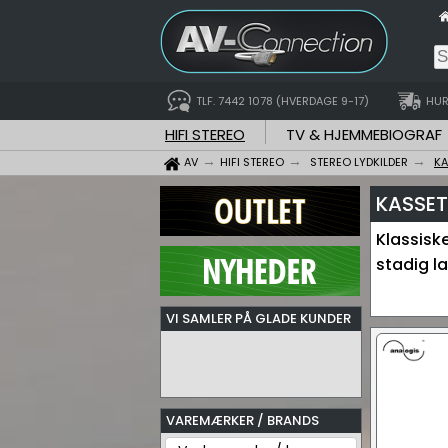
TLF. 7442 1078 (HVERDAGE 9-17)
HUR
HIFI STEREO
TV & HJEMMEBIOGRAF
AV
HIFI STEREO
STEREO LYDKILDER
KA
KASSET
Klassisk
stadig l
VI SAMLER PÅ GLADE KUNDER
VAREMÆRKER / BRANDS