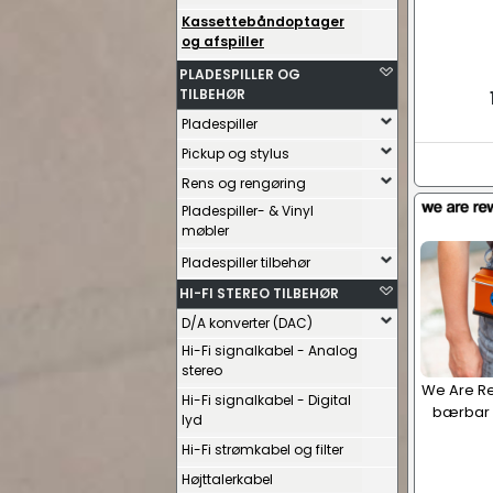
Kassettebåndoptager
og afspiller
PLADESPILLER OG
TILBEHØR
Pladespiller
Pickup og stylus
Rens og rengøring
Pladespiller- & Vinyl
møbler
Pladespiller tilbehør
HI-FI STEREO TILBEHØR
D/A konverter (DAC)
Hi-Fi signalkabel - Analog
stereo
We Are Re
Hi-Fi signalkabel - Digital
bærbar k
lyd
Hi-Fi strømkabel og filter
Højttalerkabel