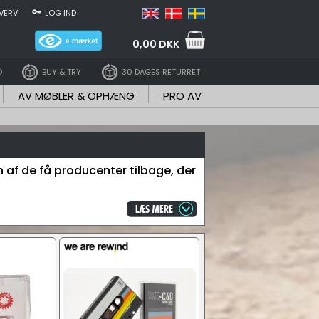
VERV
LOG IND
0,00 DKK
D
BUY & TRY
30 DAGES RETURRET
AV MØBLER & OPHÆNG
PRO AV
 af de få producenter tilbage, der