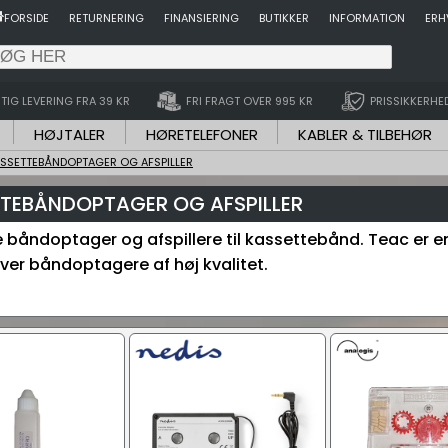
FORSIDE
RETURNERING
FINANSIERING
BUTIKKER
INFORMATION
ERH
TIG LEVERING FRA 39 KR
FRI FRAGT OVER 995 KR
PRISSIKKERHE
HØJTALER
HØRETELEFONER
KABLER & TILBEHØR
SSETTEBÅNDOPTAGER OG AFSPILLER
TEBÅNDOPTAGER OG AFSPILLER
e båndoptager og afspillere til kassettebånd. Teac er en
aver båndoptagere af høj kvalitet.