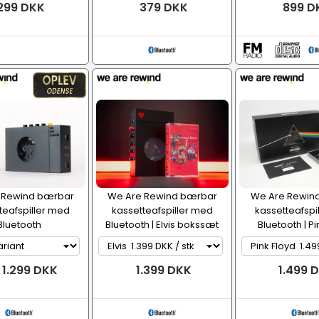
299 DKK
379 DKK
899 D
 Rewind bærbar
We Are Rewind bærbar
We Are Rewin
teafspiller med
kassetteafspiller med
kassetteafspi
Bluetooth
Bluetooth | Elvis bokssæt
Bluetooth | Pi
bokss
 1.299 DKK
1.399 DKK
1.499 