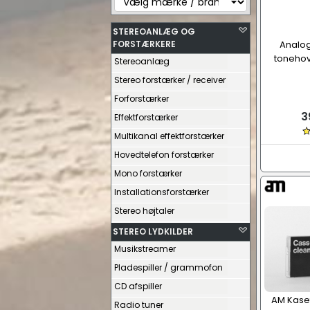
STEREOANLÆG OG
FORSTÆRKERE
Analog
toneho
Stereoanlæg
Stereo forstærker / receiver
Forforstærker
3
Effektforstærker
Multikanal effektforstærker
Hovedtelefon forstærker
Mono forstærker
Installationsforstærker
Stereo højtaler
STEREO LYDKILDER
Musikstreamer
Pladespiller / grammofon
CD afspiller
AM Kase
Radio tuner