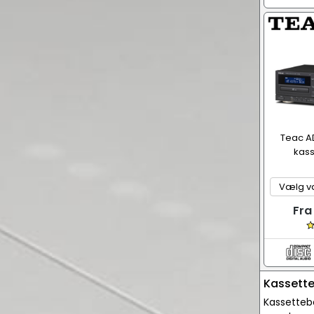
Teac A
kass
Fra
Kassette
Kassetteb