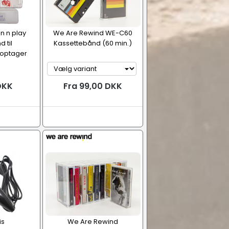
n n play
We Are Rewind WE-C60
 til
Kassettebånd (60 min.)
optager
DKK
Fra 99,00 DKK
is
We Are Rewind