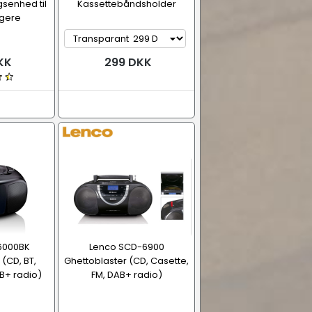
senhed til
Kassettebåndsholder
gere
KK
299 DKK
6000BK
Lenco SCD-6900
(CD, BT,
Ghettoblaster (CD, Casette,
AB+ radio)
FM, DAB+ radio)