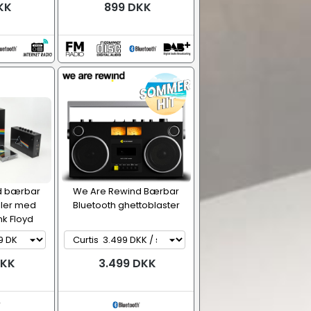
KK
899 DKK
d bærbar
We Are Rewind Bærbar
ller med
Bluetooth ghettoblaster
nk Floyd
æt
DKK
3.499 DKK