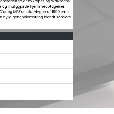
il fremkomsten af mixtapes og Walkmans i
e og muliggjorde hjemmeoptagelser.
er og MP3'er i slutningen af 1990'erne.
 en nylig genopblomstring blandt samlere