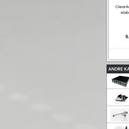
ClearAu
stab
9
ANDRE K