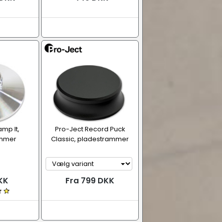
mp It,
Pro-Ject Record Puck
ammer
Classic, pladestrammer
KK
Fra 799 DKK