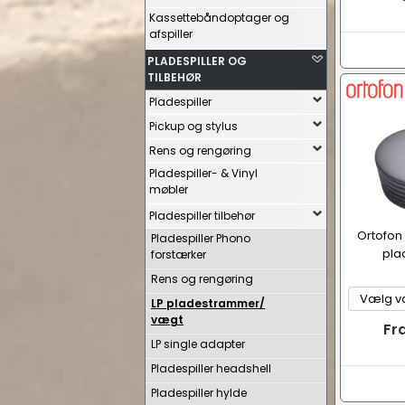
Kassettebåndoptager og
afspiller
PLADESPILLER OG
TILBEHØR
Pladespiller
Pickup og stylus
Rens og rengøring
Pladespiller- & Vinyl
møbler
Pladespiller tilbehør
Ortofon 
Pladespiller Phono
pla
forstærker
Rens og rengøring
LP pladestrammer/
vægt
Fr
LP single adapter
Pladespiller headshell
Pladespiller hylde