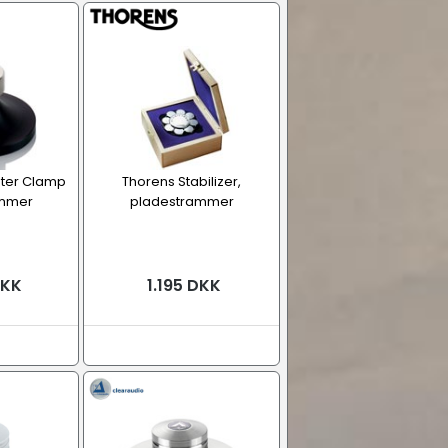
ster Clamp
Thorens Stabilizer,
ammer
pladestrammer
DKK
1.195 DKK