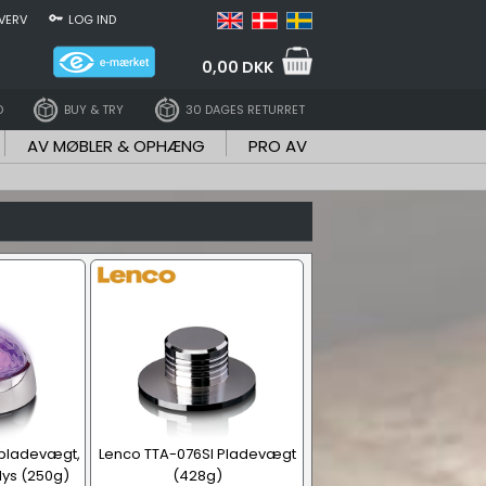
VERV
LOG IND
0,00 DKK
D
BUY & TRY
30 DAGES RETURRET
AV MØBLER & OPHÆNG
PRO AV
 pladevægt,
Lenco TTA-076SI Pladevægt
lys (250g)
(428g)