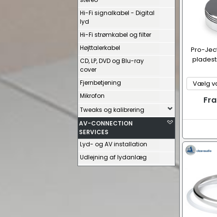
Hi-Fi signalkabel - Digital
lyd
Hi-Fi strømkabel og filter
Højttalerkabel
Pro-Jec
plades
CD, LP, DVD og Blu-ray
cover
Fjernbetjening
Mikrofon
Fra
Tweaks og kalibrering
AV-CONNECTION
SERVICES
Lyd- og AV installation
Udlejning af lydanlæg