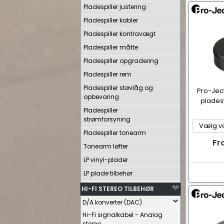
Pladespiller justering
Pladespiller kabler
Pladespiller kontravægt
Pladespiller måtte
Pladespiller opgradering
Pladespiller rem
Pladespiller støvlåg og
Pro-Jec
opbevaring
plades
Pladespiller
strømforsyning
Pladespiller tonearm
Fr
Tonearm løfter
LP vinyl-plader
LP plade tilbehør
HI-FI STEREO TILBEHØR
D/A konverter (DAC)
Hi-Fi signalkabel - Analog
stereo