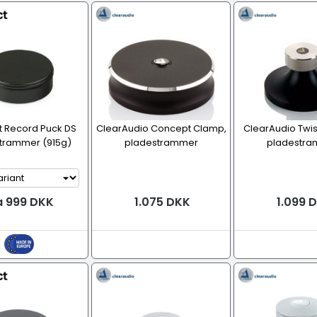
t Record Puck DS
ClearAudio Concept Clamp,
ClearAudio Twi
trammer (915g)
pladestrammer
pladestr
a 999 DKK
1.075 DKK
1.099 