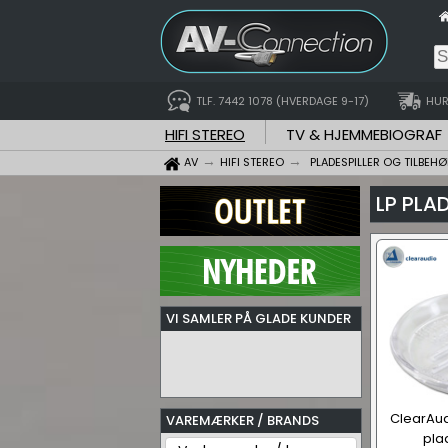
TLF. 7442 1078 (HVERDAGE 9-17)
HUR
HIFI STEREO
TV & HJEMMEBIOGRAF
AV
HIFI STEREO
PLADESPILLER OG TILBEHØ
LP PL
VI SAMLER PÅ GLADE KUNDER
ClearAud
VAREMÆRKER / BRANDS
pla