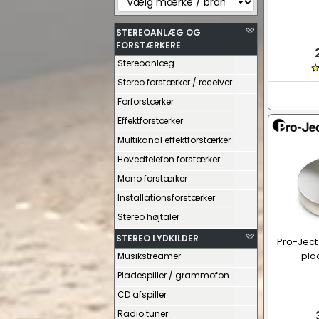
STEREOANLÆG OG
FORSTÆRKERE
Stereoanlæg
Stereo forstærker / receiver
Forforstærker
Effektforstærker
Multikanal effektforstærker
Hovedtelefon forstærker
Mono forstærker
Installationsforstærker
Stereo højtaler
STEREO LYDKILDER
Pro-Ject
pla
Musikstreamer
Pladespiller / grammofon
CD afspiller
Radio tuner