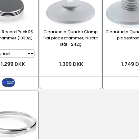
t Record Puck RS
ClearAudio Quadro Clamp
ClearAudio Qua
trammer (1030g)
Flat pladestrammer, rustfrit
pladestr
stål - 242g
 1.299 DKK
1.399 DKK
1.749 