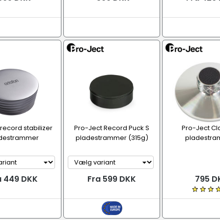
record stabilizer
Pro-Ject Record Puck S
Pro-Ject Cla
destrammer
pladestrammer (315g)
pladestr
a 449 DKK
Fra 599 DKK
795 D