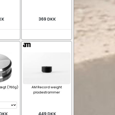
KK
369 DKK
ægt (760g)
AM Record weight
pladestrammer
 DKK
449 DKK