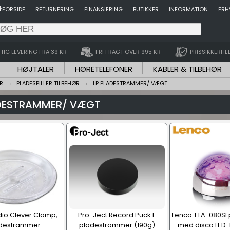
FORSIDE
RETURNERING
FINANSIERING
BUTIKKER
INFORMATION
ERH
TIG LEVERING FRA 39 KR
FRI FRAGT OVER 995 KR
PRISSIKKERHE
HØJTALER
HØRETELEFONER
KABLER & TILBEHØR
R
PLADESPILLER TILBEHØR
LP PLADESTRAMMER/ VÆGT
ADESTRAMMER/ VÆGT
io Clever Clamp,
Pro-Ject Record Puck E
Lenco TTA-080SI
destrammer
pladestrammer (190g)
med disco LED-