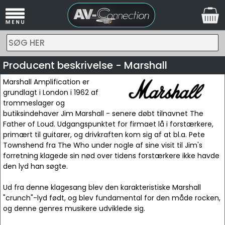
SØG HER
Producent beskrivelse - Marshall
Marshall Amplification er
grundlagt i London i 1962 af
trommeslager og
butiksindehaver Jim Marshall - senere døbt tilnavnet The
Father of Loud. Udgangspunktet for firmaet lå i forstærkere,
primært til guitarer, og drivkraften kom sig af at bl.a. Pete
Townshend fra The Who under nogle af sine visit til Jim's
forretning klagede sin nød over tidens forstærkere ikke havde
den lyd han søgte.
Ud fra denne klagesang blev den karakteristiske Marshall
"crunch"-lyd født, og blev fundamental for den måde rocken,
og denne genres musikere udviklede sig.