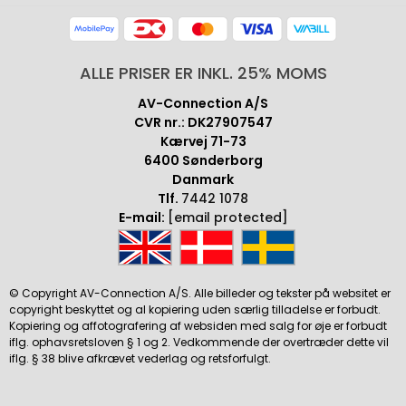
ALLE PRISER ER INKL. 25% MOMS
AV-Connection A/S
CVR nr.: DK27907547
Kærvej 71-73
6400 Sønderborg
Danmark
Tlf.
7442 1078
E-mail:
[email protected]
© Copyright AV-Connection A/S. Alle billeder og tekster på websitet er
copyright beskyttet og al kopiering uden særlig tilladelse er forbudt.
Kopiering og affotografering af websiden med salg for øje er forbudt
iflg. ophavsretsloven § 1 og 2. Vedkommende der overtræder dette vil
iflg. § 38 blive afkrævet vederlag og retsforfulgt.