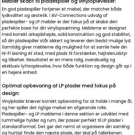
Møbler skabt til pladespiller og vinyloplevelser:
En god pladespiller fortjener et møbel, der matcher både
lydkvalitet og æstetik. I AV-Connections udvalg af
pladespiller- og LP møbler er der fokus på at skabe den
perfekte base for din vinylopsætning. Møblerne er designet
med korrekt arbejdshøjde, solid konstruktion og god stabilitet,
så din pladespiller står sikkert og leverer den bedst mulige lyd.
Samtidig giver møblerne dig mulighed for at samle hele din
Hi-Fi løsning ét sted, med plads til forstærker, højtalerudstyr
og tilbehør. Resultatet er en mere rolig, overskuelig og
eksklusiv lytteoplevelse, hvor både funktion og design går op i
en højere enhed.
Optimal opbevaring af LP plader med fokus på
design:
Vinylplader kræver korrekt opbevaring for at holde i mange år,
og her spiller det rigtige møbel en afgørende rolle.
Pladespiller- og LP møblerne i denne sektion er udviklet med
rummelige hylder og rum, der passer perfekt til LP plader i
standardformat. Det gør det nemt at organisere din samling
og hurtigt finde den næste plade, der skal på tallerkenen.