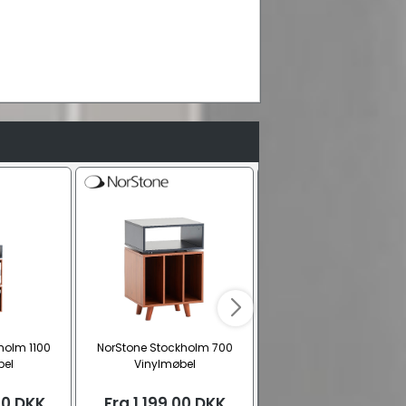
holm 1100
NorStone Stockholm 700
NorStone ESSE Hi-Fi Vinyl 
bel
Vinylmøbel
med 4 hylder
00
DKK
Fra
1.199,00
DKK
Fra
1.989,00
DK