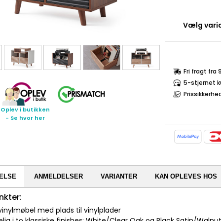
Vælg varia
Fri fragt fra
5-stjernet 
Prissikkerhe
Oplev i butikken
- Se hvor her
ELSE
ANMELDELSER
VARIANTER
KAN OPLEVES HOS
nkter:
t vinylmøbel med plads til vinylplader
lig i to klassiske finishes: White/Clear Oak og Black Satin/Walnu