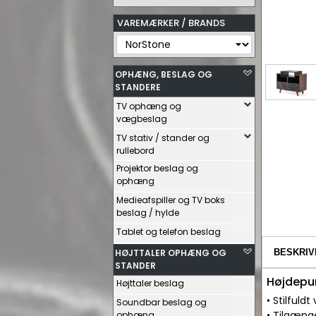
VAREMÆRKER / BRANDS
OPHÆNG, BESLAG OG
STANDERE
TV ophæng og
vægbeslag
TV stativ / stander og
rullebord
Projektor beslag og
ophæng
Medieafspiller og TV boks
beslag / hylde
Tablet og telefon beslag
HØJTTALER OPHÆNG OG
BESKRIV
STANDER
Højdepu
Højttaler beslag
• Stilfuld
Soundbar beslag og
• Tilgænge
ophæng