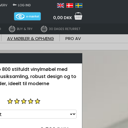
VERV
LOG IND
0,00 DKK
D
BUY & TRY
30 DAGES RETURRET
AV MØBLER & OPHÆNG
PRO AV
 800 stilfuldt vinylmøbel med
 musiksamling, robust design og to
er, ideelt til moderne