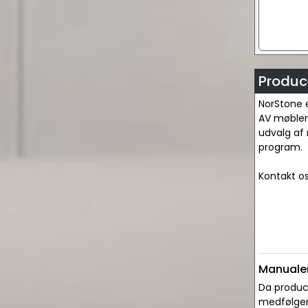
Produc
NorStone e
AV møblerne
udvalg af 
program.
Kontakt os
Manualer
Da produce
medfølger 