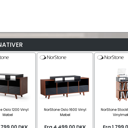
NATIVER
e Oslo 1200 Vinyl
NorStone Oslo 1600 Vinyl
NorStone Stock
Møbel
Møbel
Vinylmø
.799,00
DKK
Fra
4.499,00
DKK
Fra
1.799,