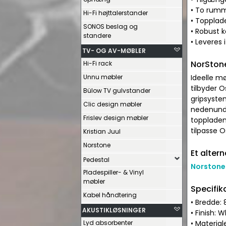
• To rumm
Hi-Fi højttalerstander
• Topplade
SONOS beslag og
• Robust 
standere
• Leveres
TV- OG AV-MØBLER
NorStone
Hi-Fi rack
Unnu møbler
Ideelle mø
tilbyder O
Bülow TV gulvstander
gripsyste
Clic design møbler
nedenunder
Frislev design møbler
toppladen
tilpasse O
Kristian Juul
Norstone
Et altern
Pedestal
Norstone
Pladespiller- & Vinyl
møbler
Specifik
Kabel håndtering
• Bredde:
AKUSTIKLØSNINGER
• Finish: 
Lyd absorbenter
• Materia