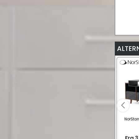
ALTER
NorSton
Fra
3