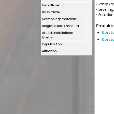
• Vægtkap
Lyd diffuser
• Levering
Bass fælde
• Funktion
Dæmpningsmateriale
Produkta
Biograf akustik moduler
Norsto
Akustik installations
tilbehør
Norsto
Impulso App
Artnovion