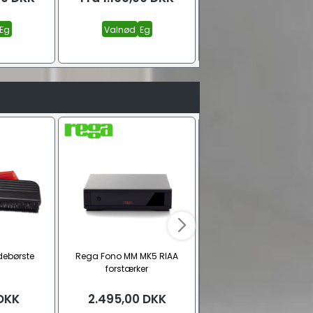
Eg
Valnød
Eg
Valnød / Sort
Eg / Hvi
Sort satin
Se alle
debørste
Rega Fono MM MK5 RIAA
Analogis Wash n Play 
forstærker
pladerenser
DKK
2.495,00
DKK
579,00
DKK