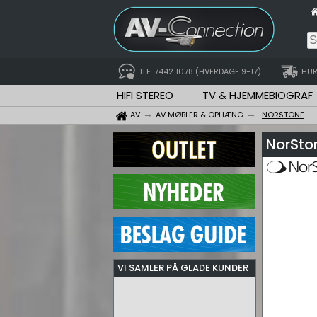
TLF. 7442 1078 (HVERDAGE 9-17)
HUR
HIFI STEREO
TV & HJEMMEBIOGRAF
AV
AV MØBLER & OPHÆNG
NORSTONE
NorSto
VI SAMLER PÅ GLADE KUNDER