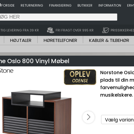
FORSIDE
RETURNERING
FINANSIERING
BUTIKKER
INFORMATION
ERH
TIG LEVERING FRA 39 KR
FRI FRAGT OVER 995 KR
PRISSIKKERHE
HØJTALER
HØRETELEFONER
KABLER & TILBEHØR
ne Oslo 800 Vinyl Møbel
Norstone Oslo
plads til din
farvemulighed
musikelskere.