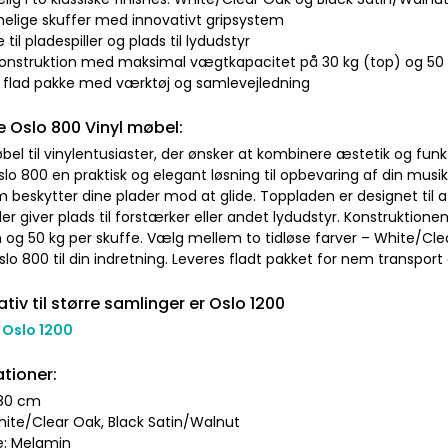
elige skuffer med innovativt gripsystem
 til pladespiller og plads til lydudstyr
konstruktion med maksimal vægtkapacitet på 30 kg (top) og 50 
 i flad pakke med værktøj og samlevejledning
 Oslo 800 Vinyl møbel:
bel til vinylentusiaster, der ønsker at kombinere æstetik og funkti
slo 800 en praktisk og elegant løsning til opbevaring af din mus
m beskytter dine plader mod at glide. Toppladen er designet til
 giver plads til forstærker eller andet lydudstyr. Konstruktione
 og 50 kg per skuffe. Vælg mellem to tidløse farver – White/Cle
slo 800 til din indretning. Leveres fladt pakket for nem transport
ativ til større samlinger er Oslo 1200
 Oslo 1200
ationer:
 80 cm
White/Clear Oak, Black Satin/Walnut
le: Melamin