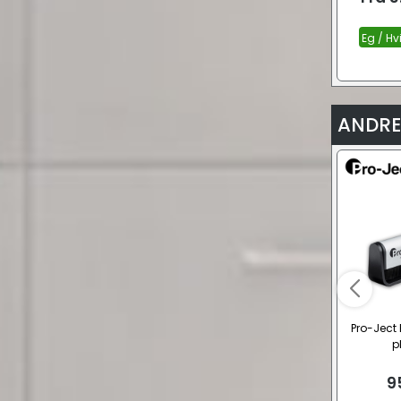
Eg / Hv
ANDRE
Pro-Ject 
p
9