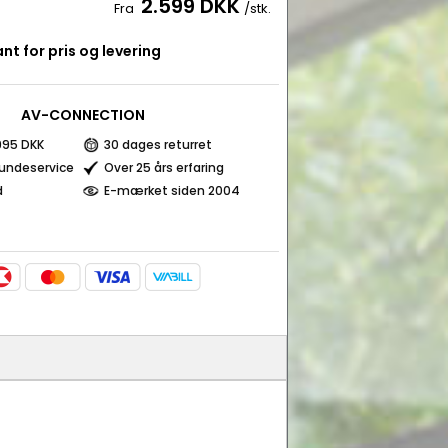
2.599 DKK
Fra
/stk.
nt for pris og levering
AV-CONNECTION
 995 DKK
30 dages returret
kundeservice
Over 25 års erfaring
d
E-mærket siden 2004
t