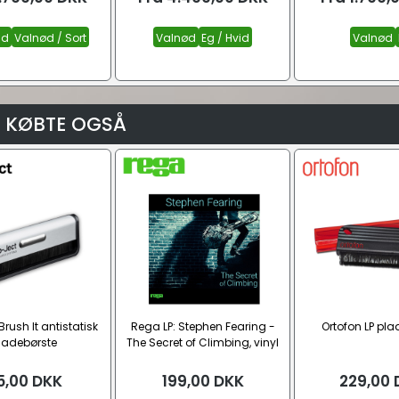
id
Valnød / Sort
Valnød
Eg / Hvid
Valnød
 KØBTE OGSÅ
Brush It antistatisk
Rega LP: Stephen Fearing -
Ortofon LP pla
ladebørste
The Secret of Climbing, vinyl
LP (180g vinyl LP)
5,00
DKK
199,00
DKK
229,00