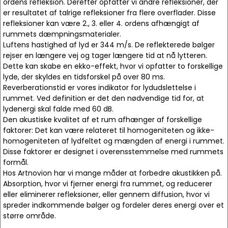
ordens refleksion. Derefter opfatter vi andre refleksioner, der
er resultatet af talrige refleksioner fra flere overflader. Disse
refleksioner kan være 2., 3. eller 4. ordens afhængigt af
rummets dæmpningsmaterialer.
Luftens hastighed af lyd er 344 m/s. De reflekterede bølger
rejser en længere vej og tager længere tid at nå lytteren.
Dette kan skabe en ekko-effekt, hvor vi opfatter to forskellige
lyde, der skyldes en tidsforskel på over 80 ms.
Reverberationstid er vores indikator for lydudslettelse i
rummet. Ved definition er det den nødvendige tid for, at
lydenergi skal falde med 60 dB.
Den akustiske kvalitet af et rum afhænger af forskellige
faktorer: Det kan være relateret til homogeniteten og ikke-
homogeniteten af lydfeltet og mængden af energi i rummet.
Disse faktorer er designet i overensstemmelse med rummets
formål.
Hos Artnovion har vi mange måder at forbedre akustikken på.
Absorption, hvor vi fjerner energi fra rummet, og reducerer
eller eliminerer refleksioner, eller gennem diffusion, hvor vi
spreder indkommende bølger og fordeler deres energi over et
større område.