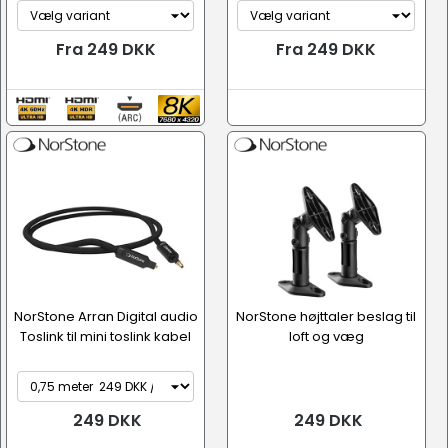
Fra 249 DKK
Fra 249 DKK
NorStone Arran Digital audio
NorStone højttaler beslag til
Toslink til mini toslink kabel
loft og væg
249 DKK
249 DKK