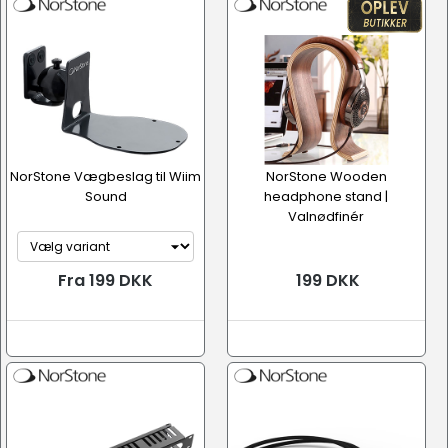
NorStone Vægbeslag til Wiim
NorStone Wooden
Sound
headphone stand |
Valnødfinér
Fra 199 DKK
199 DKK