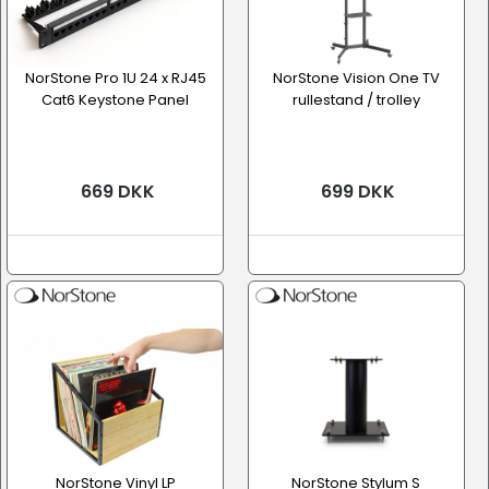
NorStone Pro 1U 24 x RJ45
NorStone Vision One TV
Cat6 Keystone Panel
rullestand / trolley
669 DKK
699 DKK
NorStone Vinyl LP
NorStone Stylum S