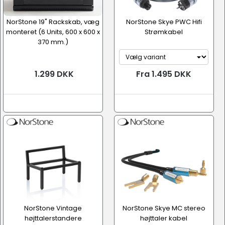
NorStone 19" Rackskab, væg
NorStone Skye PWC Hifi
monteret (6 Units, 600 x 600 x
Strømkabel
370 mm.)
1.299 DKK
Fra 1.495 DKK
NorStone Vintage
NorStone Skye MC stereo
højttalerstandere
højttaler kabel