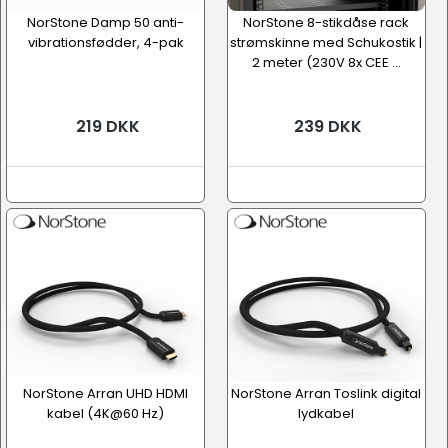
NorStone Damp 50 anti-
NorStone 8-stikdåse rack
vibrationsfødder, 4-pak
strømskinne med Schukostik |
2 meter (230V 8x CEE ...
219 DKK
239 DKK
NorStone Arran UHD HDMI
NorStone Arran Toslink digital
kabel (4K@60 Hz)
lydkabel