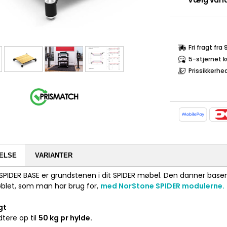
Vælg varia
Fri fragt fra
5-stjernet 
Prissikkerhe
ELSE
VARIANTER
SPIDER BASE er grundstenen i dit SPIDER møbel. Den danner base
let, som man har brug for,
med NorStone SPIDER modulerne.
gt
tere op til
50 kg pr hylde.