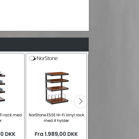
Fi rack med
NorStone ESSE Hi-Fi Vinyl rack
NorStone COPENHAGEN r
r
med 4 hylder
moduler
00
DKK
Fra
1.989,00
DKK
Fra
1.299,00
DK