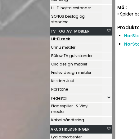
Mål:
Hi-Fi højttalerstander
• Spider b
SONOS beslag og
standere
Produkta
TV- OG AV-MØBLER
NorSt
Hi-Fi rack
NorSto
Unnu møbler
Bülow TV gulvstander
Clic design møbler
Frislev design møbler
Kristian Juul
Norstone
Pedestal
Pladespiller- & Vinyl
møbler
Kabel håndtering
AKUSTIKLØSNINGER
Lyd absorbenter