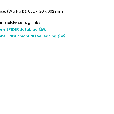
ase: (W x H x D): 652 x 120 x 602 mm
nmeldelser og links
one SPIDER datablad
(EN)
ne SPIDER manual / vejledning
(EN)