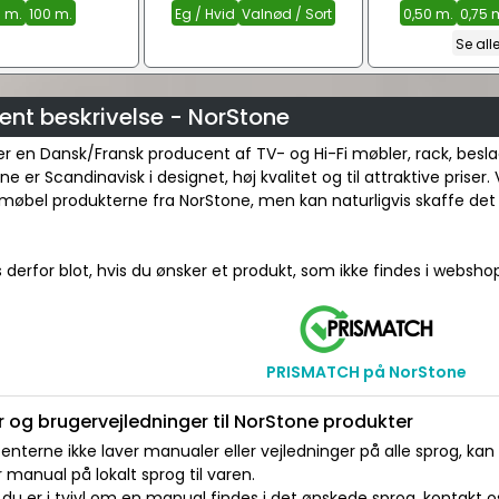
. m.
100 m.
Eg / Hvid
Valnød / Sort
0,50 m.
0,75 
Se all
ent beskrivelse - NorStone
r en Dansk/Fransk producent af TV- og Hi-Fi møbler, rack, besla
 er Scandinavisk i designet, høj kvalitet og til attraktive priser. V
møbel produkterne fra NorStone, men kan naturligvis skaffe det
 derfor blot, hvis du ønsker et produkt, som ikke findes i websho
PRISMATCH på NorStone
 og brugervejledninger til NorStone produkter
nterne ikke laver manualer eller vejledninger på alle sprog, kan
manual på lokalt sprog til varen.
du er i tvivl om en manual findes i det ønskede sprog, kontakt os 