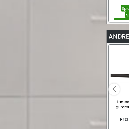
Spi
S
Spider 
ANDRE
Lampel
gummika
Fra