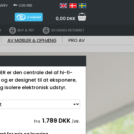
VERV
LOG IND
0,00 DKK
D
BUY & TRY
30 DAGES RETURRET
AV MØBLER & OPHÆNG
PRO AV
R er den centrale del af hi-fi-
 og er designet til at eksponere,
 isolere elektronisk udstyr.
1.789 DKK
Fra
/stk.