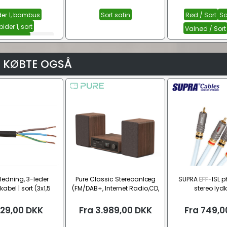
der 1, bambus
Sort satin
Rød / Sort
So
pider 1, sort
Valnød / Sort
2, bambus
Se alle
 KØBTE OGSÅ
edning, 3-leder
Pure Classic Stereoanlæg
SUPRA EFF-ISL 
bel | sort (3x1,5
(FM/DAB+, Internet Radio,CD,
stereo lyd
mm²)
BT)
29,00
DKK
Fra
3.989,00
DKK
Fra
749,0