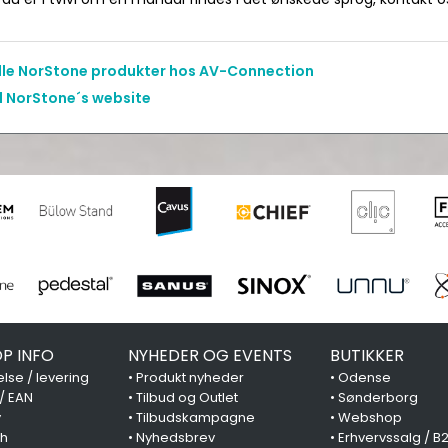
alle NorStone produkter hos AV-Connection
il NorStone´s website
P INFO
NYHEDER OG EVENTS
BUTIKKER
lse / levering
•
Produkt nyheder
•
Odense
 / EAN
•
Tilbud og Outlet
•
Sønderborg
y
•
Tilbudskampagne
•
Webshop
ch
•
Nyhedsbrev
•
Erhvervssalg / B