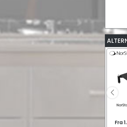
ALTER
NorSt
Fra
1