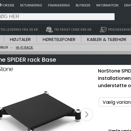
FORSIDE
RETURNERING
FINANSIERING
BUTIKKER
INFORMATION
ERH
TIG LEVERING FRA 39 KR
FRI FRAGT OVER 995 KR
PRISSIKKERHE
HØJTALER
HØRETELEFONER
KABLER & TILBEHØR
ØBLER
HI-FI RACK
ne SPIDER rack Base
NorStone SPIDE
installationen
understøtte og