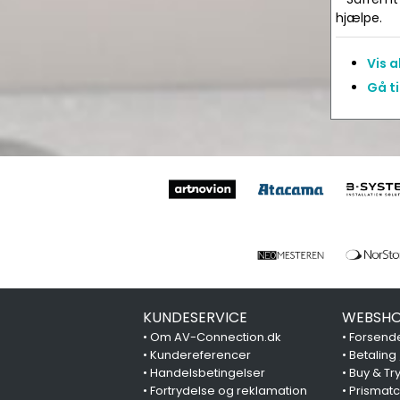
hjælpe.
Vis 
Gå t
KUNDESERVICE
WEBSHO
•
Om AV-Connection.dk
•
Forsende
•
Kundereferencer
•
Betaling
•
Handelsbetingelser
•
Buy & Tr
•
Fortrydelse og reklamation
•
Prismat