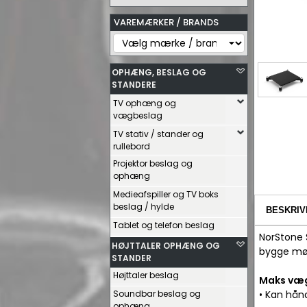
VAREMÆRKER / BRANDS
OPHÆNG, BESLAG OG
STANDERE
TV ophæng og
vægbeslag
TV stativ / stander og
rullebord
Projektor beslag og
ophæng
Medieafspiller og TV boks
beslag / hylde
BESKRIV
Tablet og telefon beslag
NorStone 
HØJTTALER OPHÆNG OG
bygge møb
STANDER
Højttaler beslag
Maks væ
Soundbar beslag og
• Kan hånd
ophæng