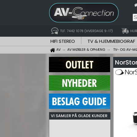
TLF. 7442 1078 (HVERDAGE 9-17)
HUR
HIFI STEREO
TV & HJEMMEBIOGRAF
AV
AV MØBLER & OPHÆNG
TV- OG AV-M
NorSto
VI SAMLER PÅ GLADE KUNDER