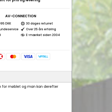
nt for pris og levering
AV-CONNECTION
 995 DKK
30 dages returret
kundeservice
Over 25 års erfaring
d
E-mærket siden 2004
n for møblet og man kan derefter