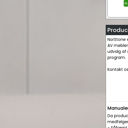
Pr
Produc
NorStone e
AV møblerne
udvalg af 
program.
Kontakt os
Manualer
Da produce
medfølger 
- Såfremt 