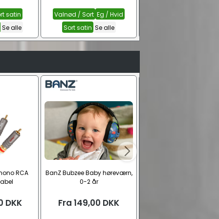
rt satin
Valnød / Sort
Eg / Hvid
Copenhagen Base
Copenhagen 1
Se alle
Sort satin
Se alle
Copenhagen 2
Se all
phono RCA
BanZ Bubzee Baby høreværn,
CAT 8.1 S/FTP netværksk
kabel
0-2 år
med CAT 6A stik | Hvi
0
DKK
Fra
149,00
DKK
Fra
149,00
DKK