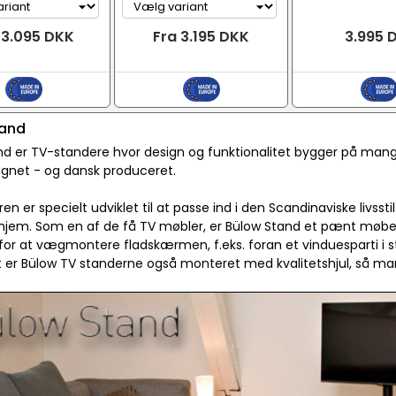
 3.095 DKK
Fra 3.195 DKK
3.995 
tand
d er TV-standere hvor design og funktionalitet bygger på mange
ignet - og dansk produceret.
en er specielt udviklet til at passe ind i den Scandinaviske livssti
jem. Som en af de få TV møbler, er Bülow Stand et pænt møbel o
or at vægmontere fladskærmen, f.eks. foran et vinduesparti i s
tet er Bülow TV standerne også monteret med kvalitetshjul, så man