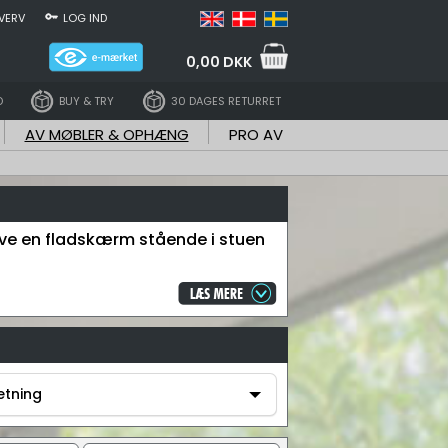
VERV
LOG IND
0,00 DKK
D
BUY & TRY
30 DAGES RETURRET
AV MØBLER & OPHÆNG
PRO AV
ave en fladskærm stående i stuen
etning
etning