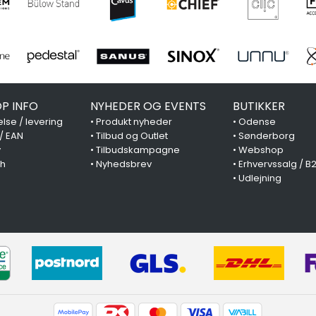
P INFO
NYHEDER OG EVENTS
BUTIKKER
lse / levering
•
Produkt nyheder
•
Odense
 / EAN
•
Tilbud og Outlet
•
Sønderborg
y
•
Tilbudskampagne
•
Webshop
ch
•
Nyhedsbrev
•
Erhvervssalg / B
•
Udlejning