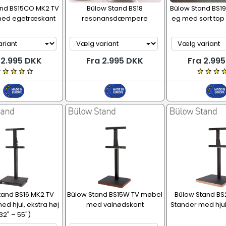
and BS15CO MK2 TV
Bülow Stand BS18
Bülow Stand BS19
ed egetræskant
resonansdæmpere
eg med sort top 
 2.995 DKK
Fra 2.995 DKK
Fra 2.99
tand BS16 MK2 TV
Bülow Stand BS15W TV møbel
Bülow Stand BS
ed hjul, ekstra høj
med valnødskant
Stander med hjul,
32" – 55")