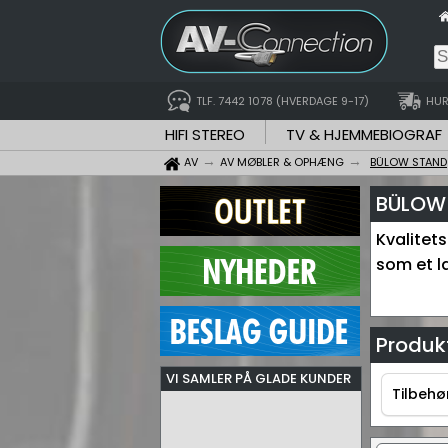
TLF. 7442 1078 (HVERDAGE 9-17)
HUR
HIFI STEREO
TV & HJEMMEBIOGRAF
AV
AV MØBLER & OPHÆNG
BÜLOW STAND
BÜLOW 
Kvalitet
som et l
Produkt
VI SAMLER PÅ GLADE KUNDER
Tilbehø
Tilbehø