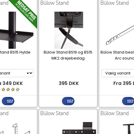
tand BS15 Hylde
Bülow Stand BS19 og BS15
Bülow Stand besl
MK2 drejebeslag
Arc soun
a 349 DKK
395 DKK
Fra 395