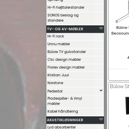
Hi-Fi højttalerstander
SONOS beslag og
standere
Bülow 
TV- OG AV-MØBLER
Beosound
Hi-Fi rack
Unnu møbler
Bülow TV gulvstander
Clic design møbler
Frislev design møbler
Kristian Juul
Norstone
Pedestal
Pladespiller- & Vinyl
møbler
Kabel håndtering
AKUSTIKLØSNINGER
Lyd absorbenter