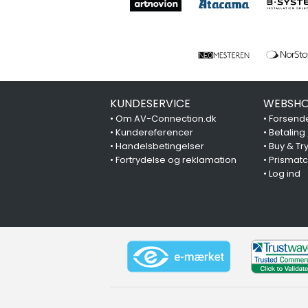
KUNDESERVICE
WEBSHO
•
Om AV-Connection.dk
•
Forsende
•
Kundereferencer
•
Betaling
•
Handelsbetingelser
•
Buy & Tr
•
Fortrydelse og reklamation
•
Prismat
•
Log ind