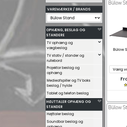
VAREMÆRKER / BRANDS
OPHÆNG, BESLAG OG
STANDERE
TV ophæng og
vægbeslag
Bülow S
TV stativ / stander og
rullebord
Projektor beslag og
ophæng
Fr
Medieafspiller og TV boks
beslag / hylde
Tablet og telefon beslag
HØJTTALER OPHÆNG OG
STANDER
Højttaler beslag
Soundbar beslag og
ophæng