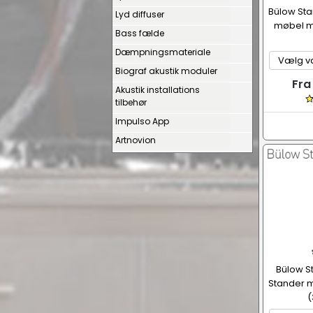
Bülow St
Lyd diffuser
møbel m
Bass fælde
Dæmpningsmateriale
Biograf akustik moduler
Fra
Akustik installations
tilbehør
Impulso App
Artnovion
Bülow S
Stander m
(