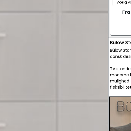
Fra
Bülow S
Bülow Stan
dansk des
TV stander
moderne h
mulighed f
fleksibili