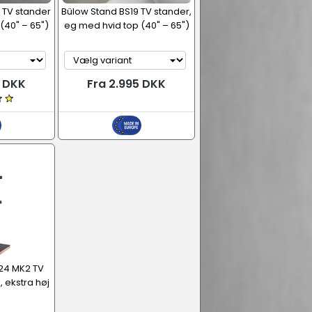
 TV stander
Bülow Stand BS19 TV stander,
(40" – 65")
eg med hvid top (40" – 65")
5 DKK
Fra 2.995 DKK
24 MK2 TV
 ekstra høj