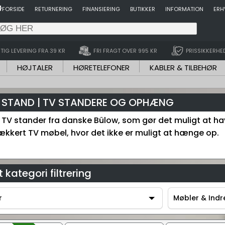
FORSIDE
RETURNERING
FINANSIERING
BUTIKKER
INFORMATION
ERH
TIG LEVERING FRA 39 KR
FRI FRAGT OVER 995 KR
PRISSIKKERHE
HØJTALER
HØRETELEFONER
KABLER & TILBEHØR
STAND | TV STANDERE OG OPHÆNG
s TV stander fra danske Bülow, som gør det muligt at h
ækkert TV møbel, hvor det ikke er muligt at hænge op.
 kategori filtrering
r
Møbler & Indr
r
Møbler & Indr