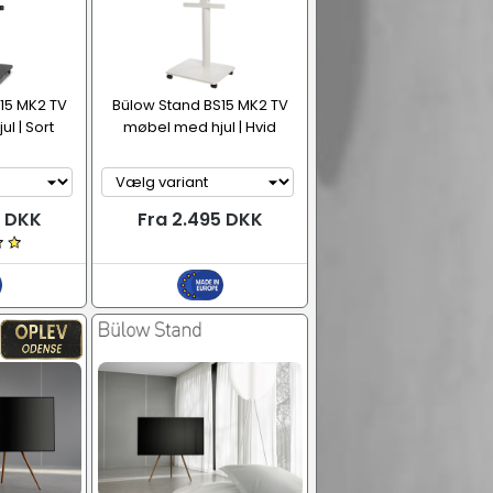
15 MK2 TV
Bülow Stand BS15 MK2 TV
l | Sort
møbel med hjul | Hvid
5 DKK
Fra 2.495 DKK