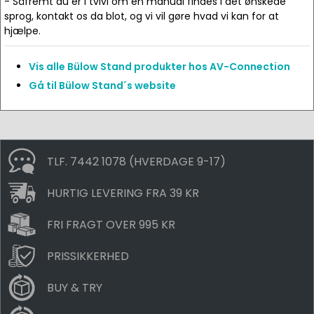
- Såfremt du er i tvivl om en manual findes i det ønskede
sprog, kontakt os da blot, og vi vil gøre hvad vi kan for at
hjælpe.
Vis alle Bülow Stand produkter hos AV-Connection
Gå til Bülow Stand´s website
TLF. 7442 1078 (HVERDAGE 9-17)
HURTIG LEVERING FRA 39 KR
FRI FRAGT OVER 995 KR
PRISSIKKERHED
BUY & TRY