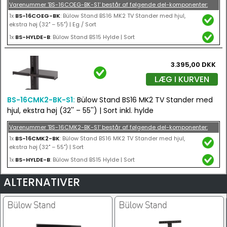
Varenummer 'BS-16COEG-BK-S1' består af følgende del-komponenter:
1x
BS-16COEG-BK
: Bülow Stand BS16 MK2 TV Stander med hjul,
ekstra høj (32" – 55") | Eg / Sort
1x
BS-HYLDE-B
: Bülow Stand BS15 Hylde | Sort
3.395,00 DKK
LÆG I KURVEN
BS-16CMK2-BK-S1:
Bülow Stand BS16 MK2 TV Stander med
hjul, ekstra høj (32'' – 55'') | Sort inkl. hylde
Varenummer 'BS-16CMK2-BK-S1' består af følgende del-komponenter:
1x
BS-16CMK2-BK
: Bülow Stand BS16 MK2 TV Stander med hjul,
ekstra høj (32" – 55") | Sort
1x
BS-HYLDE-B
: Bülow Stand BS15 Hylde | Sort
ALTERNATIVER