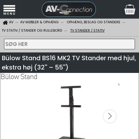
AV
AV MØBLER & OPHÆNG
OPHÆNG, BESLAG OG STANDERE
TV STATIV / STANDER OG RULLEBORD
TV STANDER / STATIV
SØG HER
Bülow Stand BS16 MK2 TV Stander med hjul,
ekstra høj (32'' – 55'')