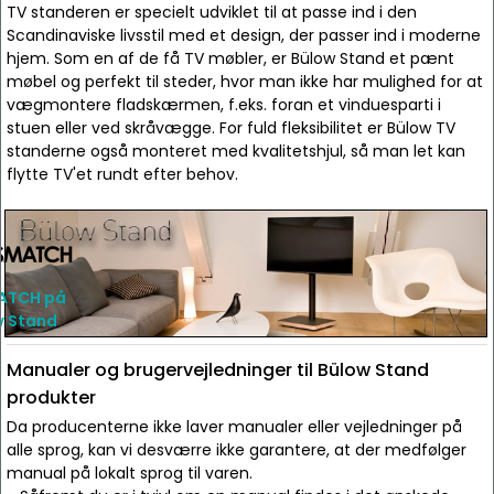
TV standeren er specielt udviklet til at passe ind i den
Scandinaviske livsstil med et design, der passer ind i moderne
hjem. Som en af de få TV møbler, er Bülow Stand et pænt
møbel og perfekt til steder, hvor man ikke har mulighed for at
vægmontere fladskærmen, f.eks. foran et vinduesparti i
stuen eller ved skråvægge. For fuld fleksibilitet er Bülow TV
standerne også monteret med kvalitetshjul, så man let kan
flytte TV'et rundt efter behov.
ATCH på
w Stand
Manualer og brugervejledninger til Bülow Stand
produkter
Da producenterne ikke laver manualer eller vejledninger på
alle sprog, kan vi desværre ikke garantere, at der medfølger
manual på lokalt sprog til varen.