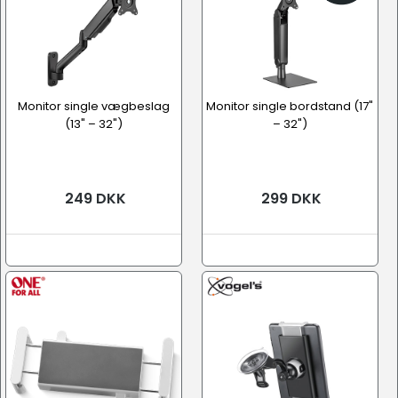
Monitor single vægbeslag
Monitor single bordstand (17"
(13" – 32")
– 32")
249 DKK
299 DKK