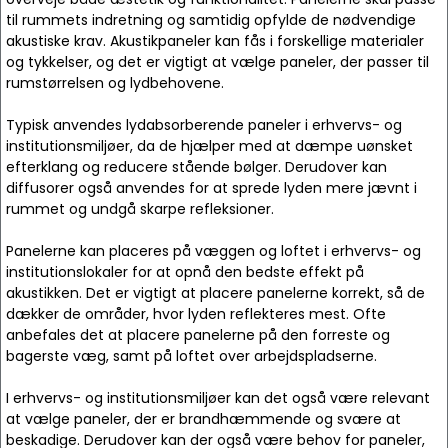
til rummets indretning og samtidig opfylde de nødvendige
akustiske krav. Akustikpaneler kan fås i forskellige materialer
og tykkelser, og det er vigtigt at vælge paneler, der passer til
rumstørrelsen og lydbehovene.
Typisk anvendes lydabsorberende paneler i erhvervs- og
institutionsmiljøer, da de hjælper med at dæmpe uønsket
efterklang og reducere stående bølger. Derudover kan
diffusorer også anvendes for at sprede lyden mere jævnt i
rummet og undgå skarpe refleksioner.
Panelerne kan placeres på væggen og loftet i erhvervs- og
institutionslokaler for at opnå den bedste effekt på
akustikken. Det er vigtigt at placere panelerne korrekt, så de
dækker de områder, hvor lyden reflekteres mest. Ofte
anbefales det at placere panelerne på den forreste og
bagerste væg, samt på loftet over arbejdspladserne.
I erhvervs- og institutionsmiljøer kan det også være relevant
at vælge paneler, der er brandhæmmende og svære at
beskadige. Derudover kan der også være behov for paneler,