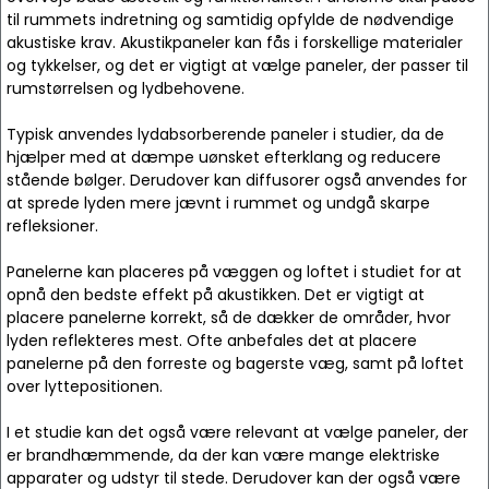
til rummets indretning og samtidig opfylde de nødvendige
akustiske krav. Akustikpaneler kan fås i forskellige materialer
og tykkelser, og det er vigtigt at vælge paneler, der passer til
rumstørrelsen og lydbehovene.
Typisk anvendes lydabsorberende paneler i studier, da de
hjælper med at dæmpe uønsket efterklang og reducere
stående bølger. Derudover kan diffusorer også anvendes for
at sprede lyden mere jævnt i rummet og undgå skarpe
refleksioner.
Panelerne kan placeres på væggen og loftet i studiet for at
opnå den bedste effekt på akustikken. Det er vigtigt at
placere panelerne korrekt, så de dækker de områder, hvor
lyden reflekteres mest. Ofte anbefales det at placere
panelerne på den forreste og bagerste væg, samt på loftet
over lyttepositionen.
I et studie kan det også være relevant at vælge paneler, der
er brandhæmmende, da der kan være mange elektriske
apparater og udstyr til stede. Derudover kan der også være