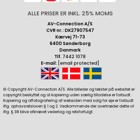
ALLE PRISER ER INKL. 25% MOMS
AV-Connection A/S
CVR nr.: DK27907547
Kærvej 71-73
6400 Sønderborg
Danmark
Tlf.
7442 1078
E-mail:
[email protected]
© Copyright AV-Connection A/S. Alle billeder og tekster på websitet er
copyright beskyttet og al kopiering uden særlig tilladelse er forbudt.
Kopiering og affotografering af websiden med salg for øje er forbudt
iflg. ophavsretsloven § 1 og 2. Vedkommende der overtræder dette vil
iflg. § 38 blive afkrævet vederlag og retsforfulgt.