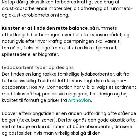
Netop dårlig akustik kan forbedres kraftigt ved brug af
akustikabsorberende materialer, alt afhængig af rummets-
og akustikproblemets omfang.
Kunsten er at finde den rette balance
, så rummets
efterklangstid er homogen over hele frekvensområdet, og
naturligvis efter hvor kraftig dæmpningen skal være til
formålet, f.eks. alt lige fra akustik i en kirke, hjemmet,
spillesteder eller biografer.
Lydabsorbent typer og designs
Der findes en lang række forskellige lydabsorbenter, alt fra
forholdsvis billig Troldtekt loft til vanvittigt dyre designer-
absobenter. Hos AV-Connection har vi bl.a. valgt et sortiment
med fokus på høj, præcis virkningsgrad, flot design og høj
kvalitet til fornuftige priser fra
Artnovion
.
Udover efterklangstiden er en anden udfordring ofte stående
bølger (f.eks. bas-zoner). Derfor opnås den gode akustik ofte
ved at bruge en kombination af både absorbenter, difusere
og basfælder, hvis man virkelig skal gå til den.