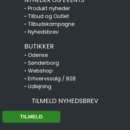
NYHEDER OG EVENTS
•
Produkt nyheder
•
Tilbud og Outlet
•
Tilbudskampagne
•
Nyhedsbrev
BUTIKKER
•
Odense
•
Sønderborg
•
Webshop
•
Erhvervssalg / B2B
•
Udlejning
TILMELD NYHEDSBREV