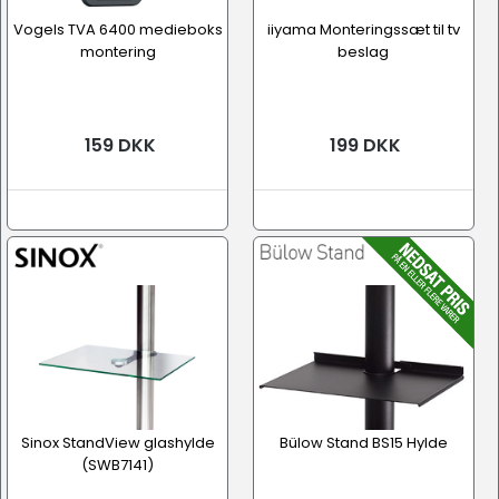
Vogels TVA 6400 medieboks
iiyama Monteringssæt til tv
montering
beslag
159 DKK
199 DKK
Sinox StandView glashylde
Bülow Stand BS15 Hylde
(SWB7141)