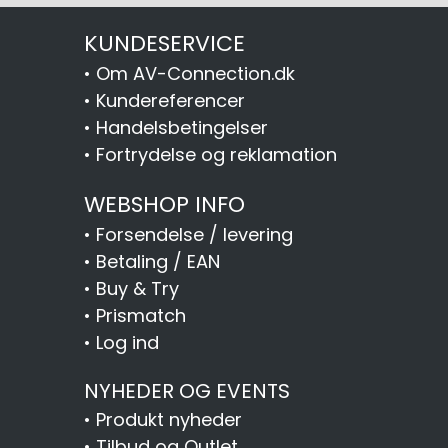
KUNDESERVICE
•
Om AV-Connection.dk
•
Kundereferencer
•
Handelsbetingelser
•
Fortrydelse og reklamation
WEBSHOP INFO
•
Forsendelse / levering
•
Betaling / EAN
•
Buy & Try
•
Prismatch
•
Log ind
NYHEDER OG EVENTS
•
Produkt nyheder
•
Tilbud og Outlet